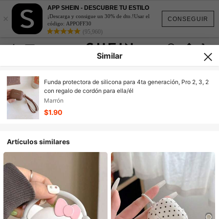
APP SHEIN - DESCUBRE TU ESTILO
×
¡Descarga y consigue un 30% de dto.!Usar el
CONSEGUIR
código: APPOFF30
(95,960)
Similar
Funda protectora de silicona para 4ta generación, Pro 2, 3, 2
con regalo de cordón para ella/él
Marrón
$1.90
Artículos similares