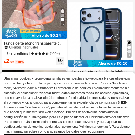
o, compatible con IPhone 17 Pro Ma
x/17 Pro/17/16/16 Plus/16 Pro Max/1
5/15 Pro/15 Pro Max/14/14 Plus/15
Plus/13/13 Pro/13 Pro Max/12/12 Pr
o Max/Apple Air/11 Soft Shell/11 Pro
Max y fundas de teléfono S25/S52
12
PLUS/S25 ULTRA/S24 ULTRA/S24
PLUS/24/S23/S26/S26 ULTRA/S26
Ahorro de $0.24
ULTRA
#2 Más vendidos
en conciso Fundas para teléfonos
Clientes habituales
Funda de teléfono transparente con
borde naranja grueso y magnética,
#2 Más vendidos
#2 Más vendidos
en conciso Fundas para teléfonos
en conciso Fundas para teléfonos
compatible con iPhone 17 Pro Max/
Clientes habituales
Clientes habituales
1.6k+ vendidos
(100+)
17 Pro/17/17 Air/16 Pro Max/16/16 P
7
#2 Más vendidos
en conciso Fundas para teléfonos
2
ro/16 Plus/15/15 Pro Max/15 Pro/11/
$
.06
-10%
Ahorro de $0.20
Clientes habituales
12/13/14 Pro Max/11 Pro Max/12 Pr
o/12 Pro Max/13 Pro/13 Pro Max/14
Hadaasi 1 pieza Funda de teléfono
Pro/14 Pro Max/16E, material acrílic
magnética transparente azul marin
100+ vendidos
o duro, anti-amarillamiento, regalo
Utilizamos cookies y tecnologías similares en nuestro sitio web para brindar el servicio
o, compatible con IPhone 18pro/18p
de cumpleaños o aniversario
2
$
.40
-8%
con cupón
que solicitas y ofrecerte la mejor experiencia de sitio web posible. Puedes "Rechazar
romax/18/17e/17 Pro Max 16 15 14 1
3 12 11 Pro Plus Max Mini 16e 7P X
todo", "Aceptar todo" o establecer tu preferencia de cookies en cualquier momento a tu
XR XsMax, funda protectora a prue
elección. Al seleccionar "Aceptar todo", estableceremos todas las cookies opcionales,
ba de golpes, también compatible c
que nos ayudan a analizar el tráfico, ofrecer funcionalidades mejoradas y personalizar
on Galaxy S26Ultra/S26Plus/S26/S
el contenido y los anuncios para complementar tu experiencia de compra con SHEIN.
26Edge/S26Pro/S25Ultra/S25Plus/
Al seleccionar "Rechazar todo", permites el uso de cookies estrictamente necesarias
S25/S25Edge/S25FE/S24Ultra/S24
que hacen que nuestro sitio web funcione. Puedes desactivarlas cambiando la
Plus/S24/S23Ultra/S23Plus/S23/S
configuración de tu navegador, pero esto puede afectar el funcionamiento del sitio web.
22Ultra/S22Plus/S22/S21Ultra/S21
Plus/S21/S23FE/S20Ultra/S20Plus/
Para obtener más información sobre las cookies que utilizamos y para ajustar tus
S20/S20FE/A57/A37A17/A07/A56/
configuraciones de cookies opcionales, selecciona "Administrar cookies". Para obtener
A36/A26/A55/A35/A25/A15/A24/A3
más información sobre cómo procesamos los datos que recopilamos,
4/A14/A16/A06/A05