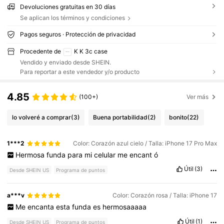
Devoluciones gratuitas en 30 días
Se aplican los términos y condiciones
Pagos seguros · Protección de privacidad
Procedente de
K K 3c case
Vendido y enviado desde SHEIN.
Para reportar a este vendedor y/o producto
4.85
(100+)
Ver más
lo volveré a comprar
(3)
Buena portabilidad
(2)
bonito
(22)
1***2
Color: Corazón azul cielo / Talla: iPhone 17 Pro Max
Hermosa
funda
para
mi
celular
me
encant
ó
Útil
(3)
Desde SHEIN US
Programa de puntos
a***v
Color: Corazón rosa / Talla: iPhone 17
Me
encanta
esta
funda
es
hermosaaaaa
Útil
(1)
Desde SHEIN US
Programa de puntos