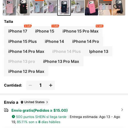
res y mujeres
Talla
4 left
3 left
6 left
iPhone 17
iPhone 15
iPhone 15 Pro Max
iPhone 15 Plus
iPhone 14
iPhone 14 Pro
iPhone 14 Pro Max
iPhone 14 Plus
Iphone 13
IPhone 13 pro
iPhone 13 Pro Max
iPhone 12 Pro Max
Cantidad:
Envío a
United States
Envío gratis(Pedidos ≥ $15.00)
500 puntos SHEIN si llega tarde
Entrega estimada:
Ago 13 - Ago
19,
85.11% son ≤
8
días hábiles