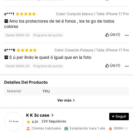
a***1
Color: Corazón blanco / Talla: iPhone 17 Pro
Amo
los
protectores
de
tel
é
fonos
,
los
te
go
de
todos
colores
Útil
(1)
Desde SHEIN US
Programa de puntos
d***9
Color: Corazón Púrpura / Talla: iPhone 17 Pro
S
ú
per
lindo
le
qued
ó
igual
que
en
la
foto
Útil
(1)
Desde SHEIN US
Programa de puntos
22K Seguidores
4.91
Detalles Del Producto
Material:
TPU
22K Seguidores
4.91
Ver más
K K 3c case
Seguir
22K Seguidores
4.91
g***a
pagó
Hace 10 horas
Clientes habituales
Establecido hace 1 año
999K+ Vendi