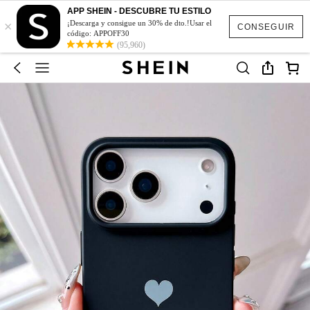
APP SHEIN - DESCUBRE TU ESTILO
×
¡Descarga y consigue un 30% de dto.!Usar el
CONSEGUIR
código: APPOFF30
(95,960)