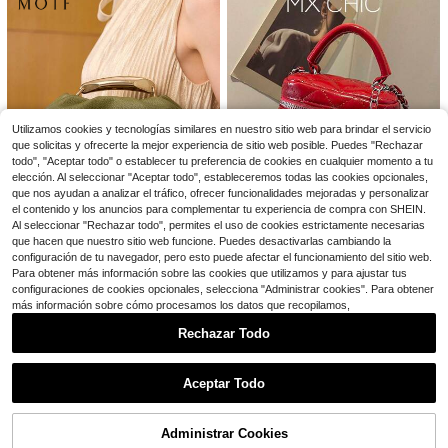
7
Ahorro de $12.48
Bolso de playa tejido de medi
Bolso de mano con estampado de l
Local
a luna para mujer - Artesanal, perfe
6
unares para mujer, bolso tote casual
#8 Más vendidos
en Marrón Bolsos con asa superior para mujer
$
.30
-33%
cto para vacaciones y uso diario (c
y ligero con bolsillo delantero, bolsa
100+ vendidos
aqui). Bolso estilo bohemio vintage,
de almuerzo portátil adecuada para
11
$
.32
-52%
moda de nicho con forma de luna
el trabajo y uso diario, patrón de lun
Utilizamos cookies y tecnologías similares en nuestro sitio web para brindar el servicio
ares en blanco y negro
que solicitas y ofrecerte la mejor experiencia de sitio web posible. Puedes "Rechazar
Envío Rápido
todo", "Aceptar todo" o establecer tu preferencia de cookies en cualquier momento a tu
elección. Al seleccionar "Aceptar todo", estableceremos todas las cookies opcionales,
que nos ayudan a analizar el tráfico, ofrecer funcionalidades mejoradas y personalizar
el contenido y los anuncios para complementar tu experiencia de compra con SHEIN.
Al seleccionar "Rechazar todo", permites el uso de cookies estrictamente necesarias
8
que hacen que nuestro sitio web funcione. Puedes desactivarlas cambiando la
#1 Más vendidos
en Cremallera Bolsos con asa superior para mujer
18
configuración de tu navegador, pero esto puede afectar el funcionamiento del sitio web.
#GlamourDeFiesta
¡Casi agotado!
Para obtener más información sobre las cookies que utilizamos y para ajustar tus
1 pieza Mini bolso de mujer de mod
#LujoDiscreto
#1 Más vendidos
#1 Más vendidos
en Cremallera Bolsos con asa superior para mujer
en Cremallera Bolsos con asa superior para mujer
configuraciones de cookies opcionales, selecciona "Administrar cookies". Para obtener
a, unicolor, bordado con forma de r
¡Casi agotado!
¡Casi agotado!
MOTF PREMIUM BOLSO DE ASA S
más información sobre cómo procesamos los datos que recopilamos,
ombo, bolso de bandolera adecuad
3.8k+ vendidos
UPERIOR CON CUENTAS DE CUER
#1 Más vendidos
en Cremallera Bolsos con asa superior para mujer
#1 Más vendidos
en Minimalista Bolsos con asa superior para mujer
o para guardar tarjetas y llaves
9
O PU
Rechazar Todo
$
.42
-32%
¡Casi agotado!
800+ vendidos
(100+)
19
Mostrar artículos similares con stock
Ver todo
$
.99
-11%
8
$17.99
con cupón
Aceptar Todo
Ahorro de $1.58
Lo sentimos, este producto está agotado.
#1 Más vendidos
en Multicompartimento Bolsos con asa superior para
¡Casi agotado!
Bolso cuadrado mini de moda, unic
Administrar Cookies
olor con correa ajustable, bandoler
AGOTADO
#1 Más vendidos
#1 Más vendidos
en Multicompartimento Bolsos con asa superior para
en Multicompartimento Bolsos con asa superior para
6
a/bolso de mano, adecuado para ad