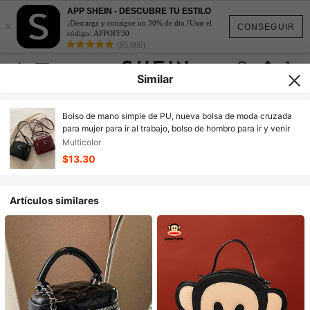
APP SHEIN - DESCUBRE TU ESTILO
×
¡Descarga y consigue un 30% de dto.!Usar el
CONSEGUIR
código: APPOFF30
(95,960)
Similar
Bolso de mano simple de PU, nueva bolsa de moda cruzada
para mujer para ir al trabajo, bolso de hombro para ir y venir
Multicolor
$13.30
Artículos similares