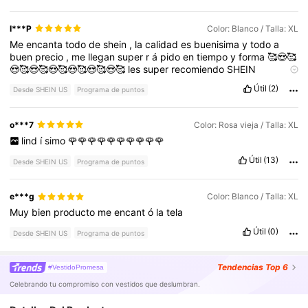
I***P
Color: Blanco / Talla: XL
Me
encanta
todo
de
shein
,
la
calidad
es
buenisima
y
todo
a
buen
precio
,
me
llegan
super
r
á
pido
en
tiempo
y
forma
🥰😍🥰
😍🥰😍🥰😍🥰😍🥰😍🥰😍🥰
les
super
recomiendo
SHEIN
COMPREN
NO
SE
ARREPENTIRAN
👌🏼🫶🏻😻
Útil
(2)
Desde SHEIN US
Programa de puntos
o***7
Color: Rosa vieja / Talla: XL
lind
í
simo
🌹🌹🌹🌹🌹🌹🌹🌹🌹🌹
Útil
(13)
Desde SHEIN US
Programa de puntos
e***g
Color: Blanco / Talla: XL
Muy
bien
producto
me
encant
ó
la
tela
Útil
(0)
Desde SHEIN US
Programa de puntos
Tendencias
Top 6
#VestidoPromesa
Celebrando tu compromiso con vestidos que deslumbran.