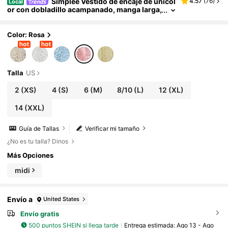
Simplee Vestido de encaje de unicol
4.57
(
76
)
Local
or con dobladillo acampanado, manga larga,
elegante para vestido de noche, vestido de fi
esta, vestido de cumpleaños, vestido de invitada
de boda, vestido de graduación, primavera/vera
Color: Rosa
no rosa para mujer
Talla
US
2
(XS)
4
(S)
6
(M)
8/10
(L)
12
(XL)
14
(XXL)
Guía de Tallas
Verificar mi tamaño
¿No es tu talla? Dinos
Más Opciones
midi
Envío a
United States
Envío gratis
500 puntos SHEIN si llega tarde
Entrega estimada:
Ago 13 - Ago