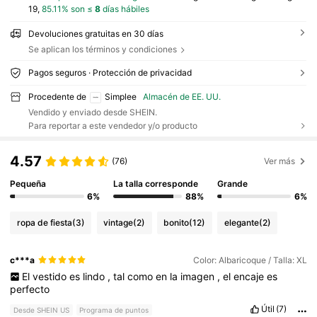
19,
85.11% son ≤
8
días hábiles
Devoluciones gratuitas en 30 días
Se aplican los términos y condiciones
Pagos seguros · Protección de privacidad
Procedente de
Simplee
Almacén de EE. UU.
Vendido y enviado desde SHEIN.
Para reportar a este vendedor y/o producto
4.57
(76)
Ver más
Pequeña
La talla corresponde
Grande
6%
88%
6%
ropa de fiesta
(3)
vintage
(2)
bonito
(12)
elegante
(2)
c***a
Color: Albaricoque / Talla: XL
El
vestido
es
lindo
,
tal
como
en
la
imagen
,
el
encaje
es
perfecto
Útil
(7)
Desde SHEIN US
Programa de puntos