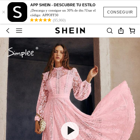
APP SHEIN - DESCUBRE TU ESTILO
×
¡Descarga y consigue un 30% de dto.!Usar el
CONSEGUIR
código: APPOFF30
(95,960)