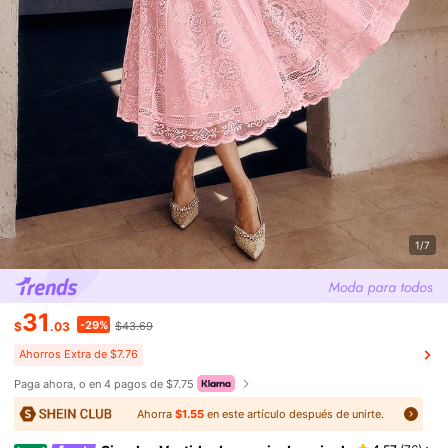
1/7
31
-29%
$
.03
$43.69
Ahorros Extra de $7.76
Paga ahora, o en 4 pagos de $7.75
Ahorra
$1.55
en este artículo después de unirte.