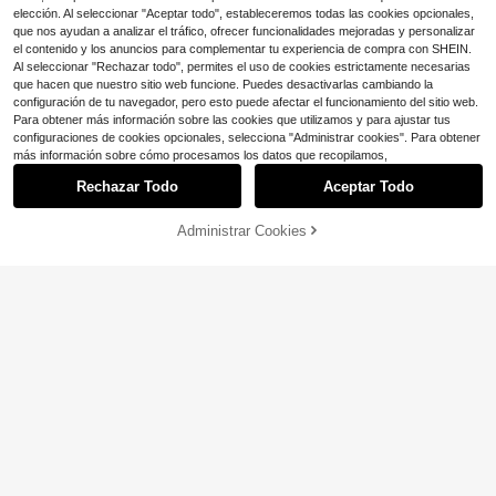
elección. Al seleccionar "Aceptar todo", estableceremos todas las cookies opcionales,
que nos ayudan a analizar el tráfico, ofrecer funcionalidades mejoradas y personalizar
el contenido y los anuncios para complementar tu experiencia de compra con SHEIN.
Al seleccionar "Rechazar todo", permites el uso de cookies estrictamente necesarias
que hacen que nuestro sitio web funcione. Puedes desactivarlas cambiando la
configuración de tu navegador, pero esto puede afectar el funcionamiento del sitio web.
Para obtener más información sobre las cookies que utilizamos y para ajustar tus
configuraciones de cookies opcionales, selecciona "Administrar cookies". Para obtener
más información sobre cómo procesamos los datos que recopilamos,
Rechazar Todo
Aceptar Todo
AÑADIR A LA
Administrar Cookies
COMPRA AHORA
Ahorro de $8.62
Ahorro de $50.30
BOLSA
#VestidoPromesa
#VestidoPromesa
Elegaris Vestido de encaje de unicol
Anewsta Vestido largo elegan
Local
or con bajo acampanado, manga lar
100+ vendidos
te y lujoso con aplicaciones de enc
#2 Mejor Calificado
en dobladillo con volantes Vestidos De Mujer
ga, elegante para mujer
aje y ajuste ceñido, adecuado para
43
34
$
.19
-54%
$
.37
-20%
primavera a verano
$36.71
con cupón