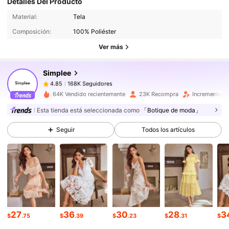
Detalles Del Producto
168K Seguidores
4.85
Material:
Tela
Composición:
100% Poliéster
168K Seguidores
4.85
Ver más
Simplee
168K Seguidores
4.85
j***o
pagó
Hace 1 día
64K Vendido recientemente
23K Recompra
Incremento d
Esta tienda está seleccionada como
「Botique de moda」
168K Seguidores
4.85
Seguir
Todos los artículos
168K Seguidores
4.85
168K Seguidores
4.85
168K Seguidores
27
36
30
28
3
4.85
$
.75
$
.39
$
.23
$
.31
$