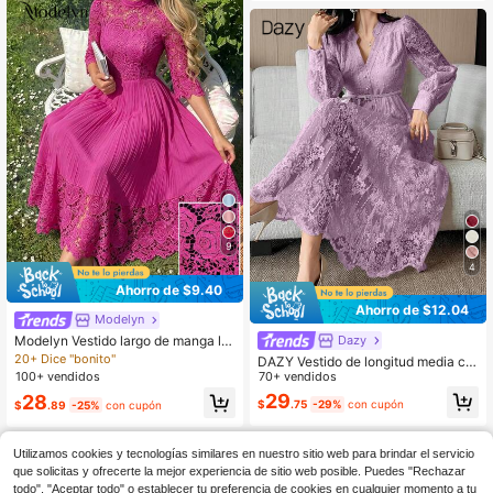
9
4
Ahorro de $9.40
Ahorro de $12.04
Modelyn
Dazy
Modelyn Vestido largo de manga lar
ga con parches de bordado de ojal
20+ Dice "bonito"
DAZY Vestido de longitud media co
amarillo para mujeres
n cinturón y cuello de encaje elega
70+ vendidos
100+ vendidos
nte para mujer, vestidos de verano
29
28
$
.75
-29%
con cupón
$
.89
-25%
con cupón
para mujer
Utilizamos cookies y tecnologías similares en nuestro sitio web para brindar el servicio
que solicitas y ofrecerte la mejor experiencia de sitio web posible. Puedes "Rechazar
todo", "Aceptar todo" o establecer tu preferencia de cookies en cualquier momento a tu