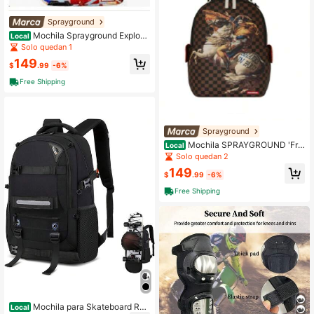
Sprayground
Mochila Sprayground Explode
Local
Reload Dlxsr
Solo quedan 1
149
$
.99
-6%
Free Shipping
Sprayground
Mochila SPRAYGROUND 'Fra
Local
nce Napoleon Checkers'
Solo quedan 2
149
$
.99
-6%
Free Shipping
Mochila para Skateboard RU
Local