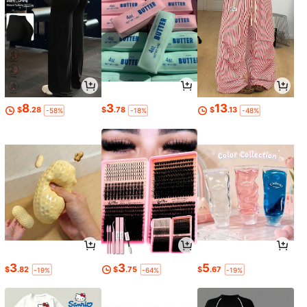
8
3
13
$
.28
$
.78
$
.13
-58%
-18%
-48%
3
3
5
$
.82
$
.75
$
.67
-19%
-64%
-19%