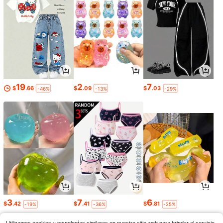
19
2
7
$
.66
$
.09
$
.03
-46%
-13%
-29%
3
7
6
$
.42
$
.41
$
.81
-19%
-36%
-25%