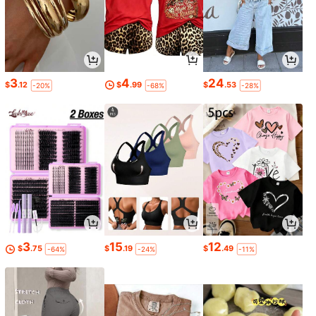
3
4
24
$
.12
$
.99
$
.53
-20%
-68%
-28%
3
15
12
$
.75
$
.19
$
.49
-64%
-24%
-11%