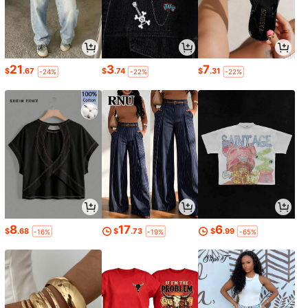
21
3
7
$
.67
$
.74
$
.31
-24%
-22%
-22%
8
17
6
$
.68
$
.73
$
.99
-16%
-19%
-65%