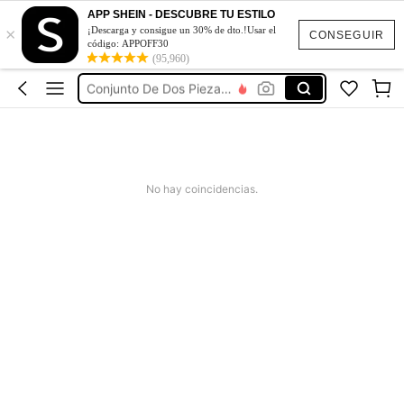
Vestidos De Mujer Casual
APP SHEIN - DESCUBRE TU ESTILO
×
¡Descarga y consigue un 30% de dto.!Usar el
Vestidos Elegantes De Mujer
CONSEGUIR
código: APPOFF30
Blusas Bonitas De Mujer
(95,960)
Conjunto De Dos Piezas Mujer
Squishies
Vestidos De Mujer Casual
Vestidos Elegantes De Mujer
No hay coincidencias.