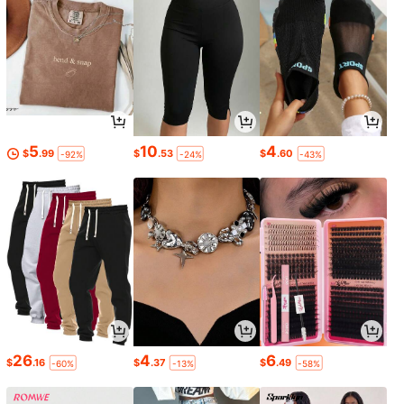
5
10
4
$
.99
$
.53
$
.60
-92%
-24%
-43%
26
4
6
$
.16
$
.37
$
.49
-60%
-13%
-58%