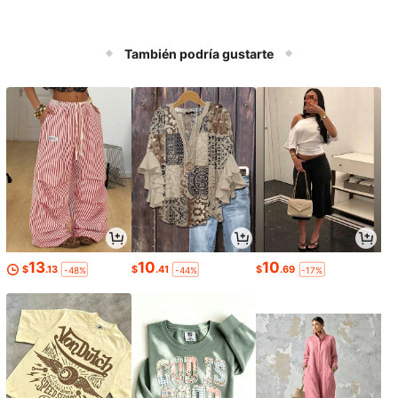
También podría gustarte
13
10
10
$
.13
$
.41
$
.69
-48%
-44%
-17%