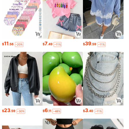
11
7
39
$
.56
$
.49
$
.59
-20%
-11%
-11%
23
6
3
$
.59
$
.11
$
.40
-30%
-48%
-11%