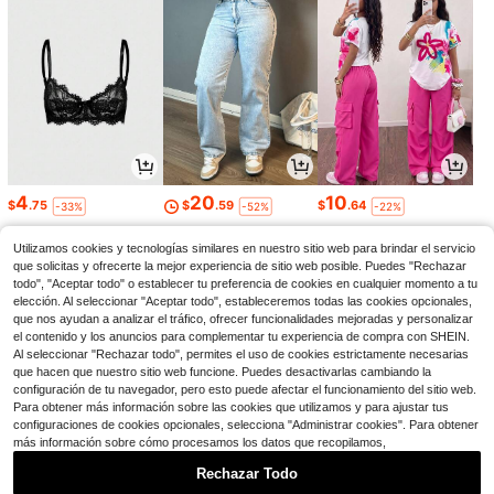
4
20
10
$
.75
$
.59
$
.64
-33%
-52%
-22%
Utilizamos cookies y tecnologías similares en nuestro sitio web para brindar el servicio
que solicitas y ofrecerte la mejor experiencia de sitio web posible. Puedes "Rechazar
todo", "Aceptar todo" o establecer tu preferencia de cookies en cualquier momento a tu
elección. Al seleccionar "Aceptar todo", estableceremos todas las cookies opcionales,
que nos ayudan a analizar el tráfico, ofrecer funcionalidades mejoradas y personalizar
el contenido y los anuncios para complementar tu experiencia de compra con SHEIN.
Al seleccionar "Rechazar todo", permites el uso de cookies estrictamente necesarias
que hacen que nuestro sitio web funcione. Puedes desactivarlas cambiando la
configuración de tu navegador, pero esto puede afectar el funcionamiento del sitio web.
Para obtener más información sobre las cookies que utilizamos y para ajustar tus
configuraciones de cookies opcionales, selecciona "Administrar cookies". Para obtener
más información sobre cómo procesamos los datos que recopilamos,
34
7
13
$
.50
$
.13
$
.33
-54%
-22%
-18%
Rechazar Todo