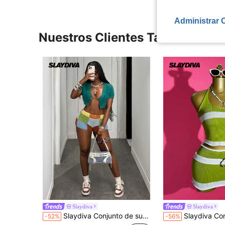
Administrar 
Nuestros Clientes También Vie
Slaydiva
Slaydiva
Slaydiva Conjunto de suéter corto de ganchillo/punto de color verde con cadena metálica y adorno hueco, y pantalones cortos ajustado a juego de punto plisado en degradado de colores del arco iris, nuevo lanzamiento para primavera/verano 2025, ideal para festivals de música, días festivos de Pascua, fiestas en la playa, con estilo boho, casual, dulce y sexy para mujer.
Slaydiva Conjunto de 2 piezas de suéter y falda a rayas verdes y blancas con decoración metálica asimétrica, falda mini, estilo 
-52%
-56%