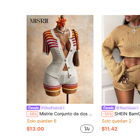
#VibesFestival
BamGleam
Mistrie Conjunto de dos piezas de mujer, suéter tipo cárdigan, de manga corta tejida, pantalones cortos a rayas en naranja y amarillo con calado, ropa casual a rayas con calado para viajes, vacaciones, fiestas, ropa de mujer, estilos de primavera y otoño, estilos de verano e invierno.
SHEIN BamGlam Conjunto de 2 piezas de suéter marrón para mujer, shorts con cordón
-56%
-55%
Solo quedan 6
Solo quedan 2
$13.00
$11.42