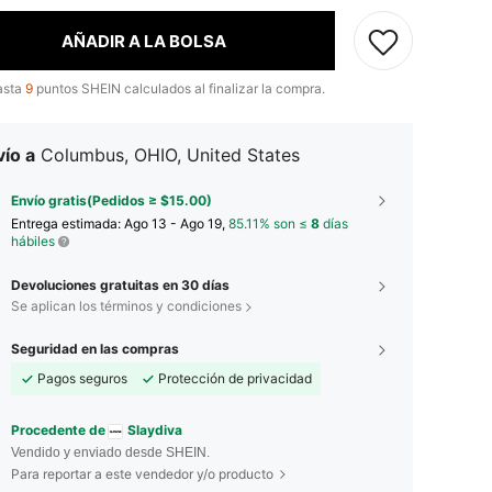
AÑADIR A LA BOLSA
asta
9
puntos SHEIN calculados al finalizar la compra.
ío a
Columbus, OHIO, United States
Envío gratis(Pedidos ≥ $15.00)
Entrega estimada:
Ago 13 - Ago 19,
85.11% son ≤
8
días
hábiles
Devoluciones gratuitas en 30 días
Se aplican los términos y condiciones
Seguridad en las compras
Pagos seguros
Protección de privacidad
Procedente de
Slaydiva
Vendido y enviado desde SHEIN.
Para reportar a este vendedor y/o producto