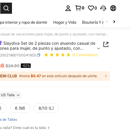
0
0
a. Press Enter to select.
pa interior y ropa de dormir
Hogar y Vida
Bisutería Y Accesorios
Be
Slaydiva Set de 2 piezas con atuendo casual de vacaciones para mujer, de punto y ajustado, con transparencia, sexy, adecuado para festivales de música, Semana Santa, temporada de graduación
Slaydiva Set de 2 piezas con atuendo casual de
ones para mujer, de punto y ajustado, con
arencia, sexy, adecuado para festivales de
z25021860700041920
(6 Comentarios)
, Semana Santa, temporada de graduación
46
$24.89
-62%
ICE AND AVAILABILITY
Ahorra
$0.47
en este artículo después de unirte.
US Talla
)
6 (M)
8/10 (L)
a de Tallas
u talla? Dime cuál es tu talla