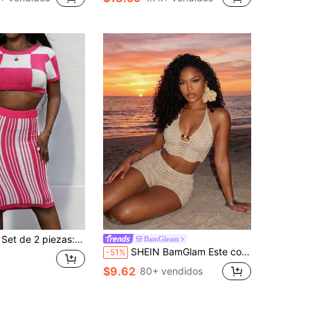
en Prendas de punto Faldas de suéter para mujer
os
1000+)
edondo y falda a juego con diseño de rayas a cuadros magenta y blanco, de corte ajustado y sexy
BamGleam
SHEIN BamGlam Este conjunto de punto de verano de unicolor para mujer presenta un diseño con espalda descubierta y recortes, e incluye una parte superior de cuello halter de escote bajo con adornos de cuentas, combinada con shorts a juego. Tanto lindo como sexy, este conjunto de playa de verano es perfecto para una amplia variedad de ocasiones, incluyendo fiestas de playa, vacaciones, citas, té de la tarde, festivales de música de playa y celebraciones de carnaval de primavera/verano.
-51%
$9.62
80+ vendidos