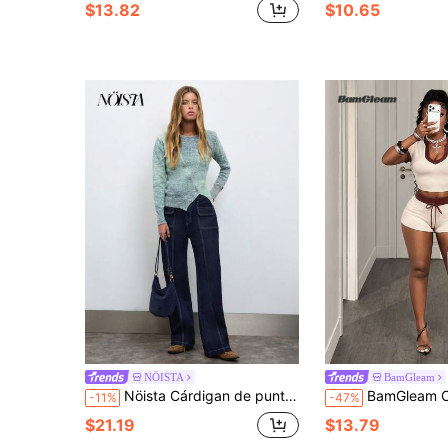
$13.82
$10.65
NÖISTA
BamGleam
Nöista Cárdigan de punto verde degradado con botones asimétricos en la parte delantera. Estilo para otoño, fin de semana y uso diario.
BamGleam Conjunto de 2 piezas de estilo Y2K con contraste de color, top de punto ac
-11%
-47%
$21.19
$13.79