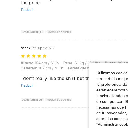
the price
Traducir
Desde SHEIN US
Programa de puntos
n***7
22 Apr,2026
Altura: 154 cm / 61 in, Peso: 61 kg / 134 lbs, Busto: 86 cm / 34 in, C
Altura:
154 cm / 61 in
Peso:
61 kg / 134 lbs
Busto:
86 cm 
Caderas:
102 cm / 40 in
Forma del cuerpo:
Triángulo
Co
Utilizamos cookies
I don’t really like the shirt but the shorts I love
ofrecerte la mejo
tu preferencia de
Traducir
estableceremos to
funcionalidades m
Desde SHEIN US
Programa de puntos
de compra con SH
necesarias que h
de tu navegador, 
Ver Más Re
sobre las cookies
"Administrar coo