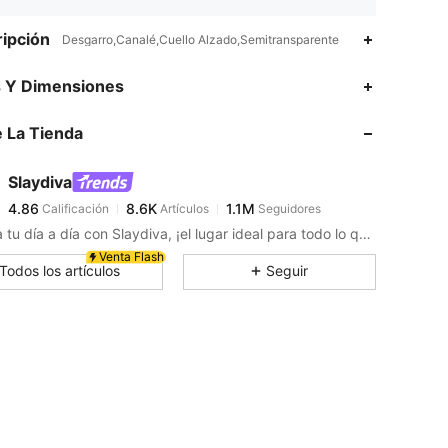
ipción
Desgarro,Canalé,Cuello Alzado,Semitransparente
4.86
8.6K
1.1M
s Y Dimensiones
 La Tienda
4.86
8.6K
1.1M
Slaydiva
4.86
8.6K
1.1M
Calificación
Artículos
Seguidores
n***y
pagó
Hace 9 horas
Supera tu día a día con Slaydiva, ¡el lugar ideal para todo lo que es increíble!
4.86
8.6K
1.1M
Venta Flash
Todos los artículos
Seguir
4.86
8.6K
1.1M
4.86
8.6K
1.1M
4.86
8.6K
1.1M