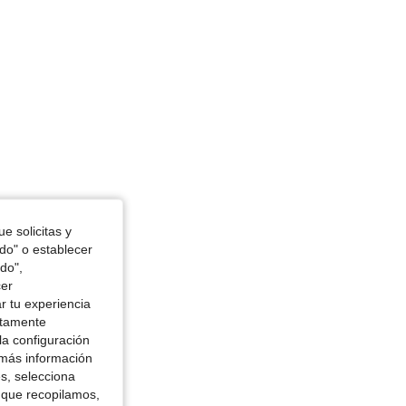
erde, Talla: S
e solicitas y
odo" o establecer
do",
cer
r tu experiencia
ctamente
la configuración
 más información
es, selecciona
 que recopilamos,