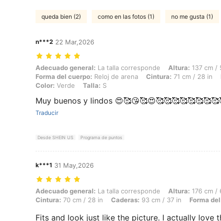
queda bien (2)
como en las fotos (1)
no me gusta (1)
n***2
22 Mar,2026
Adecuado general: La talla corresponde, Altura: 137 cm / 54 in, Peso:
Adecuado general:
La talla corresponde
Altura:
137 cm / 
Forma del cuerpo:
Reloj de arena
Cintura:
71 cm / 28 in
Color:
Verde
Talla:
S
Muy buenos y lindos 😍🥰😘🥰😍🥰🥰🥰🥰🥰🥰🥰🥰
Traducir
Desde SHEIN US
Programa de puntos
k***1
31 May,2026
Adecuado general: La talla corresponde, Altura: 176 cm / 69 in, Peso:
Adecuado general:
La talla corresponde
Altura:
176 cm / 
Cintura:
70 cm / 28 in
Caderas:
93 cm / 37 in
Forma del
Fits and look just like the picture. I actually love 