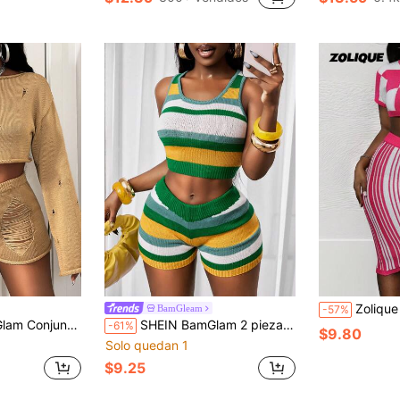
#1 Más vendid
(
Zolique Set de 2 piezas: Suéter de cuello r
BamGleam
-57%
 y top de manga larga, conjunto casual, elegante y sexy para otoño/invierno
SHEIN BamGlam 2 piezas Conjunto de suéter de punto ajustado de cuello en U sin mangas a rayas para mujer, de verano
-61%
$9.80
Solo quedan 1
$9.25