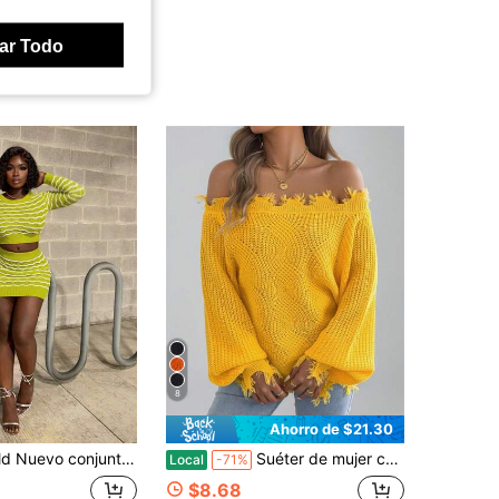
ar Todo
8
Ahorro de $21.30
de manga larga y falda verde con textura geométrica de rayas de onda ajustadas y sensuales para mujeres
Suéter de mujer con hombros descubiertos y ribete peludo, liso, de manga larga, para otoño e invierno, listo para usar, tops de punto informales
Local
-71%
$8.68