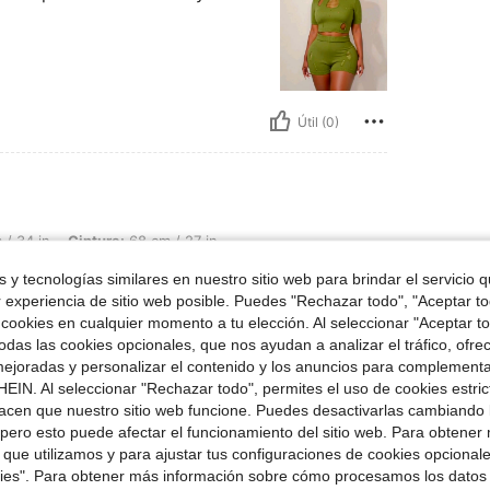
Útil (0)
intura: 68 cm / 27 in, Caderas: 102 cm / 40 in, Forma del cuerpo: Triángulo, Color: V
/ 34 in
Cintura:
68 cm / 27 in
lor:
Verde
Talla:
S
 y tecnologías similares en nuestro sitio web para brindar el servicio qu
r experiencia de sitio web posible. Puedes "Rechazar todo", "Aceptar t
 cookies en cualquier momento a tu elección. Al seleccionar "Aceptar to
das las cookies opcionales, que nos ayudan a analizar el tráfico, ofre
ejoradas y personalizar el contenido y los anuncios para complementa
Útil (0)
EIN. Al seleccionar "Rechazar todo", permites el uso de cookies estri
acen que nuestro sitio web funcione. Puedes desactivarlas cambiando 
pero esto puede afectar el funcionamiento del sitio web. Para obtener
señas
 que utilizamos y para ajustar tus configuraciones de cookies opcional
kies". Para obtener más información sobre cómo procesamos los datos