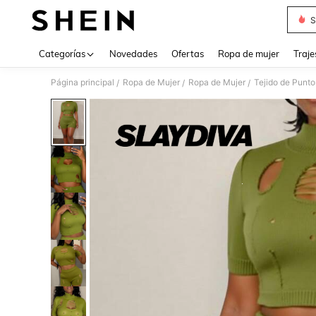
S
Use up 
Categorías
Novedades
Ofertas
Ropa de mujer
Traje
Página principal
Ropa de Mujer
Ropa de Mujer
Tejido de Punto
/
/
/