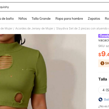
quishy
and down arrow keys to navigate search Búsqueda reciente and Busca y Encuentr
s de baño
Niños
Talla Grande
Ropa para hombre
Zapatos
Ro
 de Mujer
Acordes de Jersey de Mujer
/
/
vacaci
transp
SKU: s
música
9
$
.
PR
Talla
4 (S
Guí
¿No es t