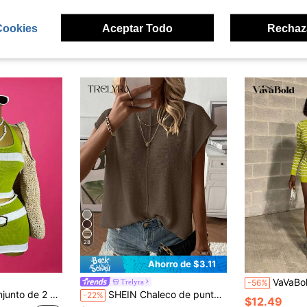
Cookies
Aceptar Todo
Rechaz
ron
28
Ahorro de $3.11
VaVaBold Nuevo conjunto de 2 piezas de suéter 
Trelyra
-56%
casual de vacaciones de verano para playa y fiesta, top de suéter corto con cuello halter y falda mini, estilo Y2K
SHEIN Chaleco de punto holgado de unicolor con mangas cortas, estilo minimalista y casual para uso diario
-22%
$12.49