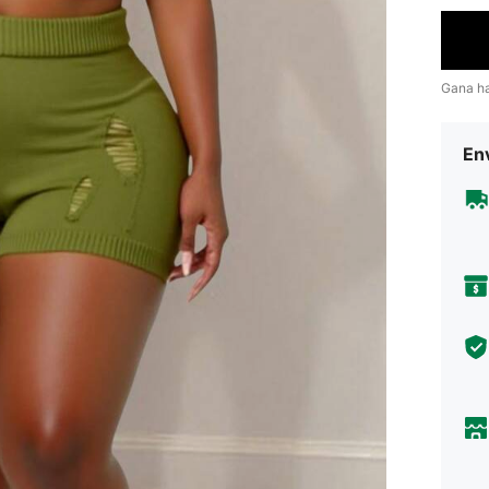
Gana h
Env