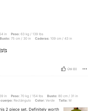
 63 kg / 139 lbs, Forma del cuerpo: Reloj de arena, Cintura: 71 cm / 28 in, Busto: 
54 in
Peso:
63 kg / 139 lbs
Busto:
75 cm / 30 in
Caderas:
109 cm / 43 in
🥰🥰
Útil (0)
 70 kg / 154 lbs, Busto: 80 cm / 31 in, Cintura: 70 cm / 28 in, Caderas: 93 cm / 3
69 in
Peso:
70 kg / 154 lbs
Busto:
80 cm / 31 in
 cuerpo:
Rectángulo
Color:
Verde
Talla:
M
this 2 piece set. Definitely worth