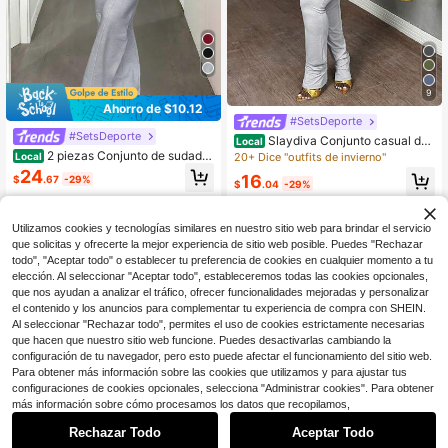
9
Ahorro de $10.12
#SetsDeporte
#SetsDeporte
Slaydiva Conjunto casual de
Local
2 piezas para mujer con cuello redo
2 piezas Conjunto de sudader
20+ Dice "outfits de invierno"
Local
ndo y ajuste ajustado, que incluye t
a con capucha de unicolor con cord
24
16
$
.67
-29%
op de manga larga y corta con cord
ón de pescado, elegante para prima
$
.04
-29%
ones en la cintura y pantalones ajus
vera
tados para otoño/invierno
Utilizamos cookies y tecnologías similares en nuestro sitio web para brindar el servicio
que solicitas y ofrecerte la mejor experiencia de sitio web posible. Puedes "Rechazar
todo", "Aceptar todo" o establecer tu preferencia de cookies en cualquier momento a tu
elección. Al seleccionar "Aceptar todo", estableceremos todas las cookies opcionales,
que nos ayudan a analizar el tráfico, ofrecer funcionalidades mejoradas y personalizar
el contenido y los anuncios para complementar tu experiencia de compra con SHEIN.
Al seleccionar "Rechazar todo", permites el uso de cookies estrictamente necesarias
que hacen que nuestro sitio web funcione. Puedes desactivarlas cambiando la
configuración de tu navegador, pero esto puede afectar el funcionamiento del sitio web.
Para obtener más información sobre las cookies que utilizamos y para ajustar tus
configuraciones de cookies opcionales, selecciona "Administrar cookies". Para obtener
más información sobre cómo procesamos los datos que recopilamos,
Rechazar Todo
Aceptar Todo