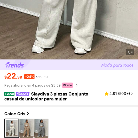
1/9
22
-24%
$
.39
$29.59
Paga ahora, o en 4 pagos de $5.59
Slaydiva 3 piezas Conjunto
4.81
(
500+
)
Local
casual de unicolor para mujer
Color: Gris