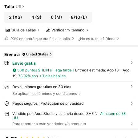
Talla
US
2
(XS)
4
(S)
6
(M)
8/10
(L)
Guía de Tallas
Verificar mi tamaño
90%
encontró que era fiel a la talla
¿No es tu talla? Dinos
Envío a
United States
Envío gratis
500 puntos SHEIN si llega tarde
Entrega estimada:
Ago 13 - Ago
19,
78.92% son ≤
7
días hábiles
Devoluciones gratuitas en 30 días
Se aplican los términos y condiciones
Pagos seguros · Protección de privacidad
Vendido por: Aura Studio y se envía desde: SHEIN
Almacén de EE.
UU.
Para reportar a este vendedor y/o producto