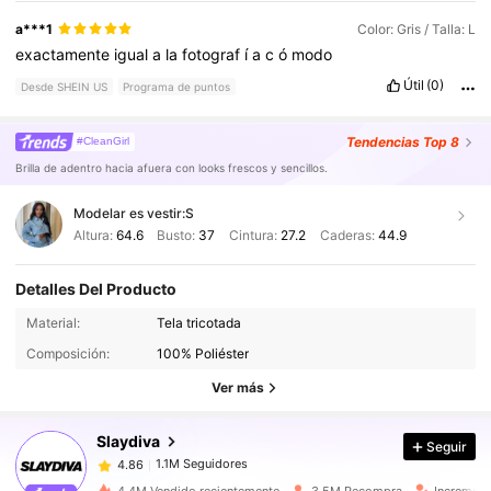
a***1
Color: Gris / Talla: L
exactamente
igual
a
la
fotograf
í
a
c
ó
modo
Útil
(0)
Desde SHEIN US
Programa de puntos
Tendencias
Top 8
#CleanGirl
Brilla de adentro hacia afuera con looks frescos y sencillos.
Modelar es vestir:
S
Altura:
64.6
Busto:
37
Cintura:
27.2
Caderas:
44.9
Detalles Del Producto
1.1M Seguidores
4.86
Material:
Tela tricotada
Composición:
100% Poliéster
1.1M Seguidores
4.86
Ver más
Slaydiva
Seguir
1.1M Seguidores
4.86
s***l
pagó
Hace 2 horas
4.4M Vendido recientemente
3.5M Recompra
Increment