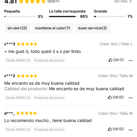
4.81
(500+)
Ver más
Pequeña
La talla corresponde
Grande
3%
90%
7%
sin olor
(22)
mantiene el calor
(7)
buen servicio
(2)
c***3
Color: Gris / Talla: L
+
me
gust
ó,
todo
qued
ó
s
ú
per
lindo
Útil
(1)
Desde SHEIN US
Programa de puntos
c***2
Color: Gris / Talla: M
Me
encanto
es
de
muy
buena
calidad
Calidad del producto:
Me
encanto
es
de
muy
buena
calidad
Útil
(0)
Desde SHEIN US
Programa de puntos
d***_
Color: Gris / Talla: M
Lo
recomiendo
mucho
,
tiene
buena
calidad
Útil
(0)
Desde SHEIN US
Programa de puntos