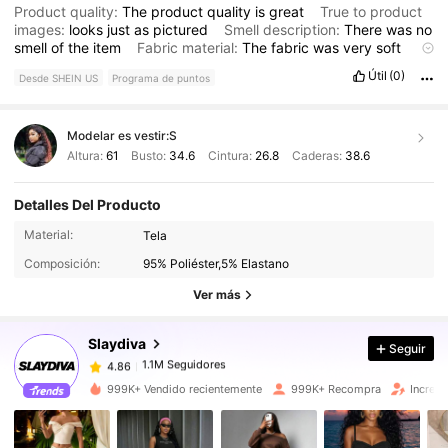
Product quality:
The
product
quality
is
great
True to product
images:
looks
just
as
pictured
Smell description:
There
was
no
smell
of
the
item
Fabric material:
The
fabric
was
very
soft
Fit:
The
fit
was
great
Útil
(0)
Desde SHEIN US
Programa de puntos
Modelar es vestir:
S
Altura:
61
Busto:
34.6
Cintura:
26.8
Caderas:
38.6
Detalles Del Producto
1.1M Seguidores
4.86
Material:
Tela
Composición:
95% Poliéster,5% Elastano
1.1M Seguidores
4.86
Ver más
Slaydiva
Seguir
1.1M Seguidores
4.86
A***y
pagó
Hace 2 horas
999K+ Vendido recientemente
999K+ Recompra
Increm
1.1M Seguidores
4.86