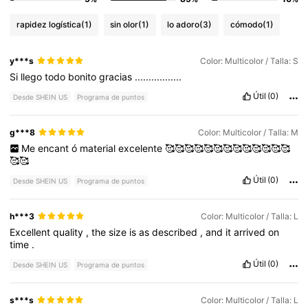
rapidez logística
(1)
sin olor
(1)
lo adoro
(3)
cómodo
(1)
y***s
Color: Multicolor / Talla: S
Si
llego
todo
bonito
gracias
.................
Útil
(0)
Desde SHEIN US
Programa de puntos
g***8
Color: Multicolor / Talla: M
Me
encant
ó
material
excelente
🥰🥰🥰🥰🥰🥰🥰🥰🥰🥰🥰🥰🥰
🥰🥰
Útil
(0)
Desde SHEIN US
Programa de puntos
h***3
Color: Multicolor / Talla: L
Excellent
quality
,
the
size
is
as
described
,
and
it
arrived
on
time
.
Útil
(0)
Desde SHEIN US
Programa de puntos
s***s
Color: Multicolor / Talla: L