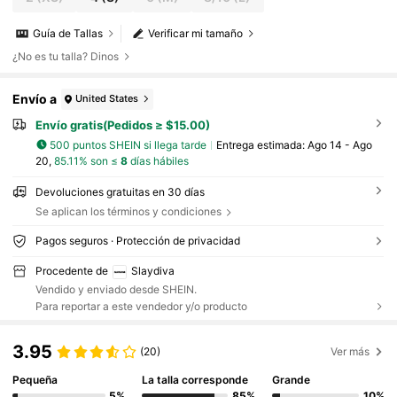
Guía de Tallas
Verificar mi tamaño
¿No es tu talla? Dinos
Envío a
United States
Envío gratis(Pedidos ≥ $15.00)
500 puntos SHEIN si llega tarde
Entrega estimada:
Ago 14 - Ago
20,
85.11% son ≤
8
días hábiles
Devoluciones gratuitas en 30 días
Se aplican los términos y condiciones
Pagos seguros · Protección de privacidad
Procedente de
Slaydiva
Vendido y enviado desde SHEIN.
Para reportar a este vendedor y/o producto
3.95
(20)
Ver más
Pequeña
La talla corresponde
Grande
5%
85%
10%