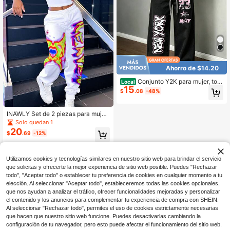
Ahorro de $14.20
Conjunto Y2K para mujer, top
Local
15
corto y jeans de pierna recta con co
$
.08
-48%
rdón y estampado de graffiti de Nue
va York en rosa y blanco, estilo de
moda streetwear para salidas diaria
INAWLY Set de 2 piezas para mujer
s.
con top de manga larga con estamp
Solo quedan 1
ado gráfico y pantalones largos con
20
$
.69
-12%
cordón en la cintura
Utilizamos cookies y tecnologías similares en nuestro sitio web para brindar el servicio
que solicitas y ofrecerte la mejor experiencia de sitio web posible. Puedes "Rechazar
todo", "Aceptar todo" o establecer tu preferencia de cookies en cualquier momento a tu
elección. Al seleccionar "Aceptar todo", estableceremos todas las cookies opcionales,
que nos ayudan a analizar el tráfico, ofrecer funcionalidades mejoradas y personalizar
el contenido y los anuncios para complementar tu experiencia de compra con SHEIN.
Al seleccionar "Rechazar todo", permites el uso de cookies estrictamente necesarias
que hacen que nuestro sitio web funcione. Puedes desactivarlas cambiando la
configuración de tu navegador, pero esto puede afectar el funcionamiento del sitio web.