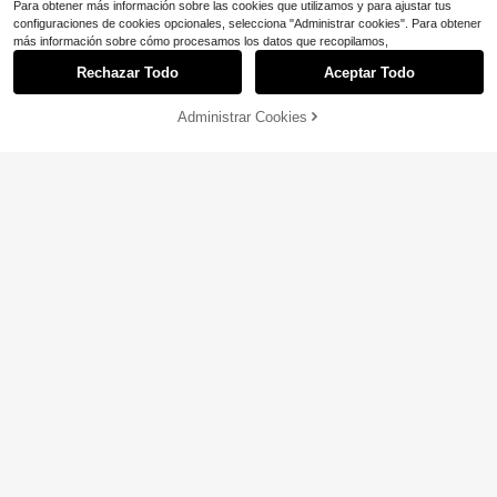
Para obtener más información sobre las cookies que utilizamos y para ajustar tus
configuraciones de cookies opcionales, selecciona "Administrar cookies". Para obtener
más información sobre cómo procesamos los datos que recopilamos,
Rechazar Todo
Aceptar Todo
Administrar Cookies
¡33% DE DESCUENTO!
AÑADIR A LA BOLSA