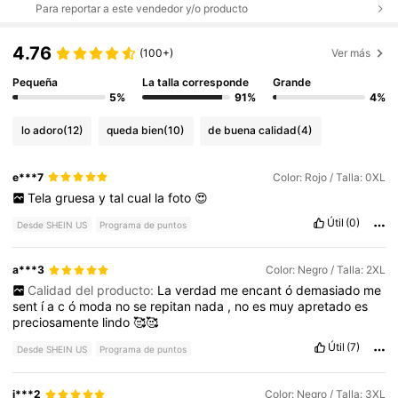
Para reportar a este vendedor y/o producto
4.76
(100+)
Ver más
Pequeña
La talla corresponde
Grande
5%
91%
4%
lo adoro
(12)
queda bien
(10)
de buena calidad
(4)
e***7
Color: Rojo / Talla: 0XL
Tela
gruesa
y
tal
cual
la
foto
😍
Útil
(0)
Desde SHEIN US
Programa de puntos
a***3
Color: Negro / Talla: 2XL
Calidad del producto:
La
verdad
me
encant
ó
demasiado
me
sent
í
a
c
ó
moda
no
se
repitan
nada
,
no
es
muy
apretado
es
preciosamente
lindo
🥰🥰
Útil
(7)
Desde SHEIN US
Programa de puntos
j***2
Color: Negro / Talla: 3XL