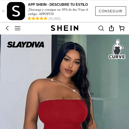
APP SHEIN - DESCUBRE TU ESTILO
×
¡Descarga y consigue un 30% de dto.!Usar el
CONSEGUIR
código: APPOFF30
(95,960)