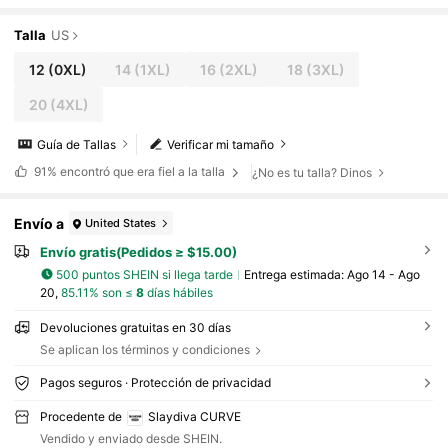
Talla
US
12
(0XL)
14
(1XL)
16
(2XL)
18
(3XL)
20
(4XL)
Guía de Tallas
Verificar mi tamaño
91%
encontró que era fiel a la talla
¿No es tu talla? Dinos
Envío a
United States
Envío gratis(Pedidos ≥ $15.00)
500 puntos SHEIN si llega tarde
Entrega estimada:
Ago 14 - Ago
20,
85.11% son ≤
8
días hábiles
Devoluciones gratuitas en 30 días
Se aplican los términos y condiciones
Pagos seguros · Protección de privacidad
Procedente de
Slaydiva CURVE
Vendido y enviado desde SHEIN.