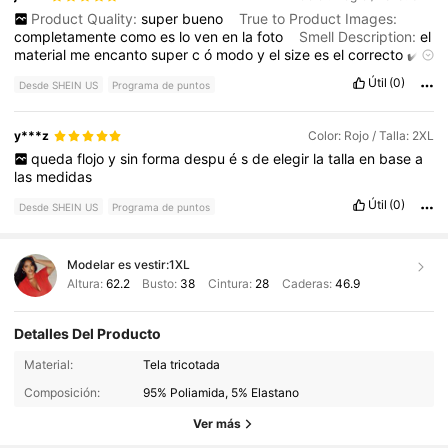
Product Quality:
super
bueno
True to Product Images:
completamente
como
es
lo
ven
en
la
foto
Smell Description:
el
material
me
encanto
super
c
ó
modo
y
el
size
es
el
correcto
✔️
recomendado
100
%
disculpen
la
foto
la
tire
en
gancho
porque
Útil
(0)
Desde SHEIN US
Programa de puntos
todav
í
a
no
lo
e
usado
pero
ya
cm
pronto
lo
estar
é
usando
🥰
y***z
Color: Rojo / Talla: 2XL
queda
flojo
y
sin
forma
despu
é
s
de
elegir
la
talla
en
base
a
las
medidas
Útil
(0)
Desde SHEIN US
Programa de puntos
Modelar es vestir:
1XL
Altura:
62.2
Busto:
38
Cintura:
28
Caderas:
46.9
Detalles Del Producto
630K Seguidores
4.78
Material:
Tela tricotada
Composición:
95% Poliamida, 5% Elastano
630K Seguidores
4.78
Ver más