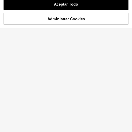
Aceptar Todo
Administrar Cookies
¡68% DE DESCUENTO!
AÑADIR A LA BOLSA