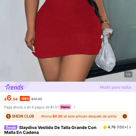
1/5
6
-68%
$
.04
$18.89
Paga ahora, o en 4 pagos de $1.51
Ahorra
$0.30
en este artículo después de unirte.
Slaydiva Vestido De Talla Grande Con
4.76
(
100+
)
Malla En Cadena