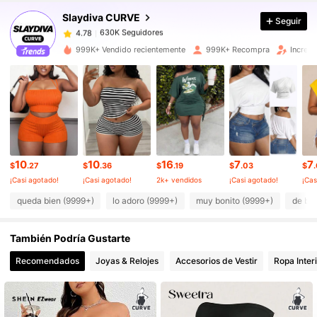
Slaydiva CURVE
Seguir
630K Seguidores
4.78
t***e
pagó
Hace 9 horas
999K+ Vendido recientemente
999K+ Recompra
Increm
630K Seguidores
4.78
630K Seguidores
4.78
630K Seguidores
4.78
10
10
16
7
7
$
.27
$
.36
$
.19
$
.03
$
¡Casi agotado!
¡Casi agotado!
2k+ vendidos
¡Casi agotado!
¡Cas
630K Seguidores
4.78
queda bien (9999+)
lo adoro (9999+)
muy bonito (9999+)
de bu
También Podría Gustarte
630K Seguidores
4.78
Recomendados
Joyas & Relojes
Accesorios de Vestir
Ropa Inter
630K Seguidores
4.78