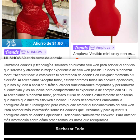
7
Ahorro de $1.60
Amplova
NU&NOW
Amplova Vestido mini sexy con esp
NU&NOW Vestido sexy de encaje tr
alda descubierta, de moda y ajusta
8
$
.05
-60%
ansparente con patchwork, hombro
100+ vendidos
do, para el verano, talla grande
Utilizamos cookies y tecnologías similares en nuestro sitio web para brindar el servicio
s descubiertos y manga larga
12
que solicitas y ofrecerte la mejor experiencia de sitio web posible. Puedes "Rechazar
$
.39
-11%
todo", "Aceptar todo" o establecer tu preferencia de cookies en cualquier momento a tu
elección. Al seleccionar "Aceptar todo", estableceremos todas las cookies opcionales,
que nos ayudan a analizar el tráfico, ofrecer funcionalidades mejoradas y personalizar
el contenido y los anuncios para complementar tu experiencia de compra con SHEIN.
Al seleccionar "Rechazar todo", permites el uso de cookies estrictamente necesarias
que hacen que nuestro sitio web funcione. Puedes desactivarlas cambiando la
configuración de tu navegador, pero esto puede afectar el funcionamiento del sitio web.
Para obtener más información sobre las cookies que utilizamos y para ajustar tus
configuraciones de cookies opcionales, selecciona "Administrar cookies". Para obtener
más información sobre cómo procesamos los datos que recopilamos,
Rechazar Todo