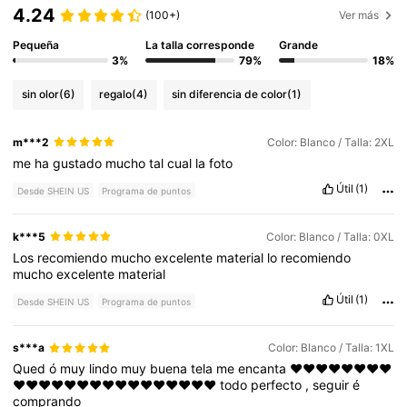
4.24
(100+)
Ver más
Pequeña
La talla corresponde
Grande
3%
79%
18%
sin olor
(6)
regalo
(4)
sin diferencia de color
(1)
m***2
Color: Blanco / Talla: 2XL
me
ha
gustado
mucho
tal
cual
la
foto
Útil
(1)
Desde SHEIN US
Programa de puntos
k***5
Color: Blanco / Talla: 0XL
Los
recomiendo
mucho
excelente
material
lo
recomiendo
mucho
excelente
material
Útil
(1)
Desde SHEIN US
Programa de puntos
s***a
Color: Blanco / Talla: 1XL
Qued
ó
muy
lindo
muy
buena
tela
me
encanta
❤️❤️❤️❤️❤️❤️❤️❤️
❤️❤️❤️❤️❤️❤️❤️❤️❤️❤️❤️❤️❤️❤️❤️❤️
todo
perfecto
,
seguir
é
comprando