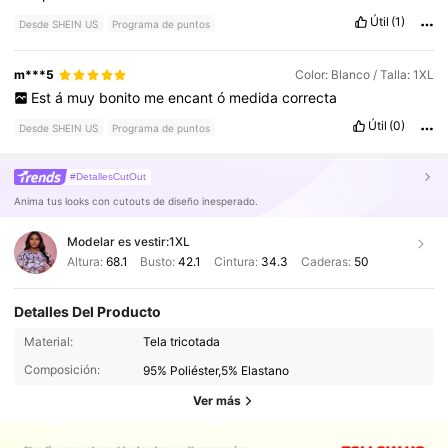
Útil
(1)
Desde SHEIN US
Programa de puntos
m***5
Color: Blanco / Talla: 1XL
Est
á
muy
bonito
me
encant
ó
medida
correcta
Útil
(0)
Desde SHEIN US
Programa de puntos
#DetallesCutOut
Anima tus looks con cutouts de diseño inesperado.
Modelar es vestir:
1XL
Altura:
68.1
Busto:
42.1
Cintura:
34.3
Caderas:
50
Detalles Del Producto
Material:
Tela tricotada
Composición:
95% Poliéster,5% Elastano
Ver más