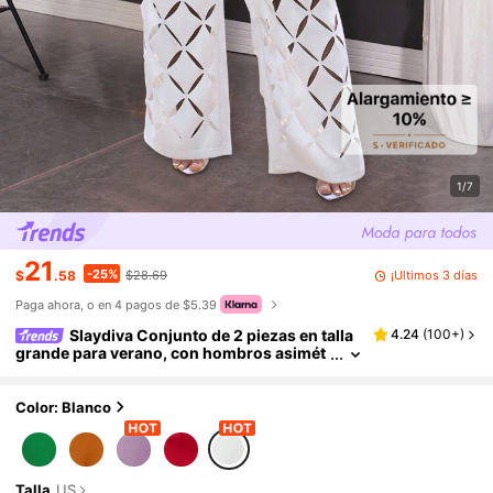
1/7
21
-25%
¡Últimos 3 días
$
.58
$28.69
Paga ahora, o en 4 pagos de $5.39
Slaydiva Conjunto de 2 piezas en talla
4.24
(
100+
)
grande para verano, con hombros asimét
ricos, bordado y blanco, elegante para va
caciones
Color: Blanco
Talla
US