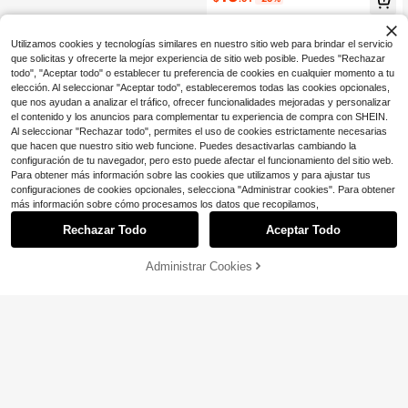
pierna ancha, primavera/verano
Utilizamos cookies y tecnologías similares en nuestro sitio web para brindar el servicio
que solicitas y ofrecerte la mejor experiencia de sitio web posible. Puedes "Rechazar
todo", "Aceptar todo" o establecer tu preferencia de cookies en cualquier momento a tu
elección. Al seleccionar "Aceptar todo", estableceremos todas las cookies opcionales,
que nos ayudan a analizar el tráfico, ofrecer funcionalidades mejoradas y personalizar
el contenido y los anuncios para complementar tu experiencia de compra con SHEIN.
Al seleccionar "Rechazar todo", permites el uso de cookies estrictamente necesarias
que hacen que nuestro sitio web funcione. Puedes desactivarlas cambiando la
configuración de tu navegador, pero esto puede afectar el funcionamiento del sitio web.
Para obtener más información sobre las cookies que utilizamos y para ajustar tus
configuraciones de cookies opcionales, selecciona "Administrar cookies". Para obtener
más información sobre cómo procesamos los datos que recopilamos,
Rechazar Todo
Aceptar Todo
Administrar Cookies
¡25% DE DESCUENTO!
AÑADIR A LA BOLSA