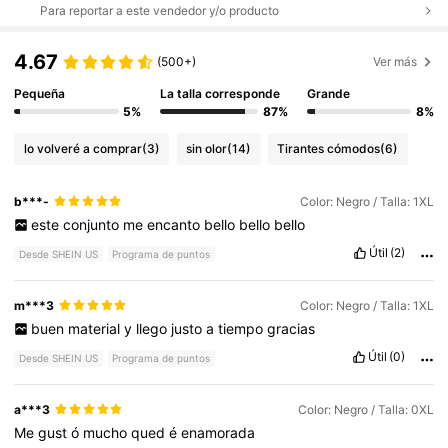
Para reportar a este vendedor y/o producto
4.67
(500+)
Ver más
Pequeña
La talla corresponde
Grande
5%
87%
8%
lo volveré a comprar
(3)
sin olor
(14)
Tirantes cómodos
(6)
b***-
Color: Negro / Talla: 1XL
este
conjunto
me
encanto
bello
bello
bello
Útil
(2)
Desde SHEIN US
Programa de puntos
m***3
Color: Negro / Talla: 1XL
buen
material
y
llego
justo
a
tiempo
gracias
Útil
(0)
Desde SHEIN US
Programa de puntos
a***3
Color: Negro / Talla: 0XL
Me
gust
ó
mucho
qued
é
enamorada