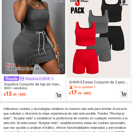
Slaydiva CURVE
SHEIN EZwear Conjunto de 2 pieza
Slaydiva Conjunto de top sin mang
s de top de tirantes de cuello cuadr
Solo quedan 1
as y minifalda de unicolor para talla
800+ vendidos
ado y shorts para mujer talla grande
17
s grandes de verano
12
$
.20
-64%
$
.45
-42%
Utilizamos cookies y tecnologías similares en nuestro sitio web para brindar el servicio
que solicitas y ofrecerte la mejor experiencia de sitio web posible. Puedes "Rechazar
todo", "Aceptar todo" o establecer tu preferencia de cookies en cualquier momento a tu
elección. Al seleccionar "Aceptar todo", estableceremos todas las cookies opcionales,
que nos ayudan a analizar el tráfico, ofrecer funcionalidades mejoradas y personalizar