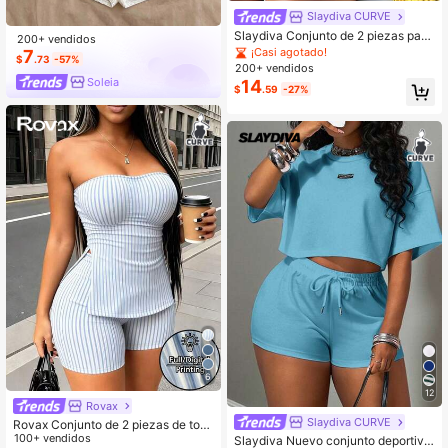
Slaydiva CURVE
Slaydiva Conjunto de 2 piezas para
200+ vendidos
mujer Primavera/Verano 2026 Nuev
¡Casi agotado!
7
$
.73
-57%
o Estilo Bohemio Casual de Vacacio
200+ vendidos
nes Top de punto texturizado amaril
Soleia
14
$
.59
-27%
lo mostaza ajustado con hombros d
escubiertos y lazo delantero + Mini
shorts
6
12
Rovax
Slaydiva CURVE
Rovax Conjunto de 2 piezas de top
bandeau a rayas y shorts casual se
100+ vendidos
Slaydiva Nuevo conjunto deportivo