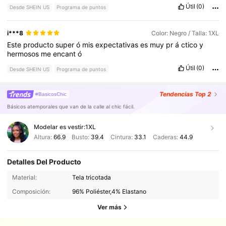
Útil
(0)
Desde SHEIN US
Programa de puntos
i***8
Color: Negro / Talla: 1XL
Este
producto
super
ó
mis
expectativas
es
muy
pr
á
ctico
y
hermosos
me
encant
ó
Útil
(0)
Desde SHEIN US
Programa de puntos
Tendencias
Top 2
#BasicosChic
Básicos atemporales que van de la calle al chic fácil.
Modelar es vestir:
1XL
Altura:
66.9
Busto:
39.4
Cintura:
33.1
Caderas:
44.9
Detalles Del Producto
Material:
Tela tricotada
Composición:
96% Poliéster,4% Elastano
Ver más