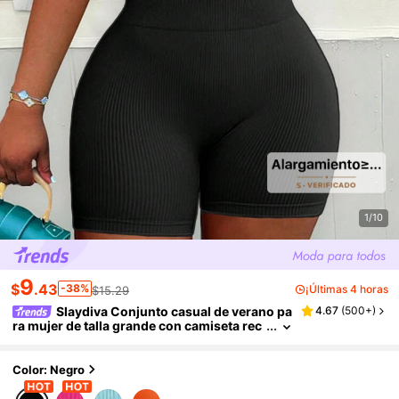
1/10
9
$
.43
-38%
¡Últimas 4 horas
$15.29
Slaydiva Conjunto casual de verano pa
4.67
(
500+
)
ra mujer de talla grande con camiseta rec
ortada y shorts sueltos para exteriores
Color: Negro