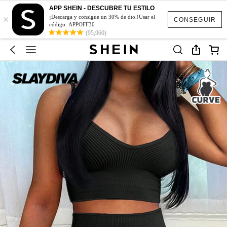
APP SHEIN - DESCUBRE TU ESTILO
×
¡Descarga y consigue un 30% de dto.!Usar el
CONSEGUIR
código: APPOFF30
(95,960)