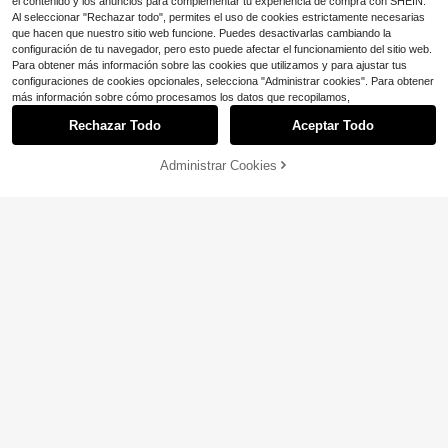
el contenido y los anuncios para complementar tu experiencia de compra con SHEIN.
Al seleccionar "Rechazar todo", permites el uso de cookies estrictamente necesarias
que hacen que nuestro sitio web funcione. Puedes desactivarlas cambiando la
configuración de tu navegador, pero esto puede afectar el funcionamiento del sitio web.
Para obtener más información sobre las cookies que utilizamos y para ajustar tus
configuraciones de cookies opcionales, selecciona "Administrar cookies". Para obtener
más información sobre cómo procesamos los datos que recopilamos,
Rechazar Todo
Aceptar Todo
Administrar Cookies
¡38% DE DESCUENTO!
AÑADIR A LA BOLSA