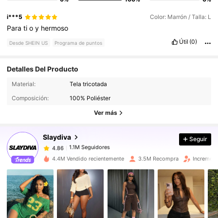
i***5
Color: Marrón / Talla: L
Para
ti
o
y
hermoso
Útil
(0)
Desde SHEIN US
Programa de puntos
Detalles Del Producto
1.1M Seguidores
4.86
Material:
Tela tricotada
Composición:
100% Poliéster
1.1M Seguidores
4.86
Ver más
Slaydiva
Seguir
1.1M Seguidores
4.86
l***k
pagó
Hace 7 horas
4.4M Vendido recientemente
3.5M Recompra
Increment
1.1M Seguidores
4.86
1.1M Seguidores
4.86