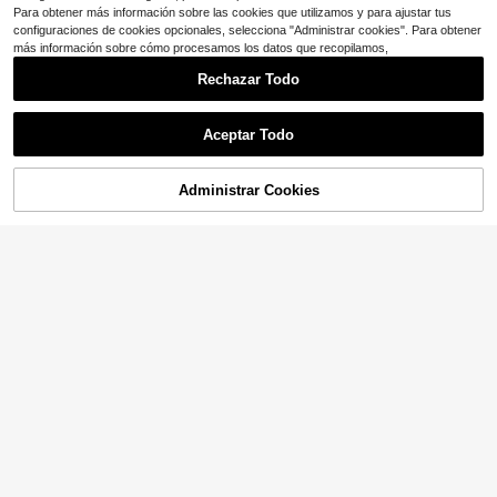
Para obtener más información sobre las cookies que utilizamos y para ajustar tus
configuraciones de cookies opcionales, selecciona "Administrar cookies". Para obtener
más información sobre cómo procesamos los datos que recopilamos,
Rechazar Todo
Aceptar Todo
Administrar Cookies
¡54% DE DESCUENTO!
AÑADIR A LA BOLSA