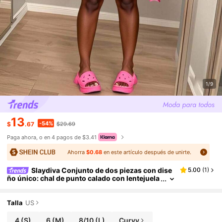
1/9
13
-54%
$
.67
$29.69
Paga ahora, o en 4 pagos de $3.41
Ahorra
$0.68
en este artículo después de unirte.
Slaydiva Conjunto de dos piezas con dise
5.00
(
1
)
ño único: chal de punto calado con lentejuela
s sexy y falda plisada informal, adecuado par
a vacaciones en la playa
Talla
US
4
(S)
6
(M)
8/10
(L)
Curvy