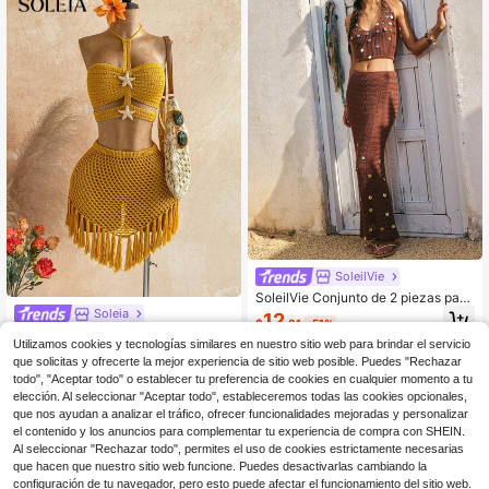
SoleilVie
SoleilVie Conjunto de 2 piezas para
mujer con top de cuello halter sin es
Soleia
12
$
.81
-51%
palda y minifalda de punto con lent
Soleia Nuevo conjunto de dos piez
ejuelas y patchwork, marrón y dora
Utilizamos cookies y tecnologías similares en nuestro sitio web para brindar el servicio
as de suéter mini ajustado con esco
11
do, estilo boho de verano para vaca
$
.32
-51%
que solicitas y ofrecerte la mejor experiencia de sitio web posible. Puedes "Rechazar
te halter, cintura con lazo, diseño h
ciones, días festivos y festivales, co
todo", "Aceptar todo" o establecer tu preferencia de cookies en cualquier momento a tu
ueco de estrella de mar y flecos en
njunto Zante
el bajo, estilo bohemio, para vacaci
elección. Al seleccionar "Aceptar todo", estableceremos todas las cookies opcionales,
ones, vintage, playa, crucero
que nos ayudan a analizar el tráfico, ofrecer funcionalidades mejoradas y personalizar
el contenido y los anuncios para complementar tu experiencia de compra con SHEIN.
Al seleccionar "Rechazar todo", permites el uso de cookies estrictamente necesarias
que hacen que nuestro sitio web funcione. Puedes desactivarlas cambiando la
configuración de tu navegador, pero esto puede afectar el funcionamiento del sitio web.