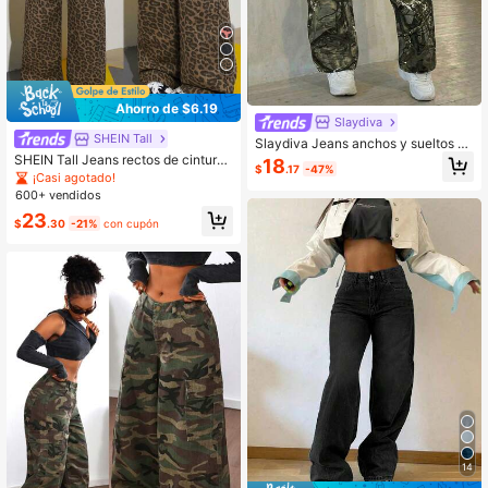
Ahorro de $6.19
Slaydiva
SHEIN Tall
Slaydiva Jeans anchos y sueltos de
mujer con patrón de ramas
SHEIN Tall Jeans rectos de cintura
18
$
.17
-47%
baja con estampado de leopardo y l
¡Casi agotado!
avado, para mujeres altas
600+ vendidos
23
$
.30
-21%
con cupón
14