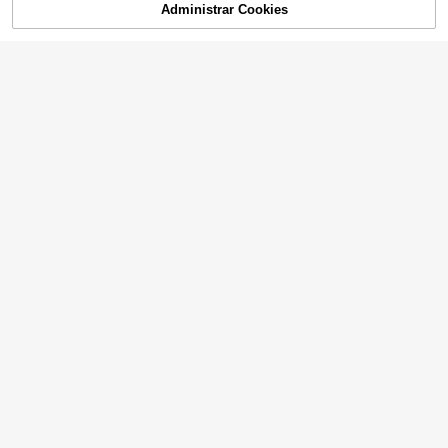
Administrar Cookies
¡41% DE DESCUENTO!
AÑADIR A LA BOLSA