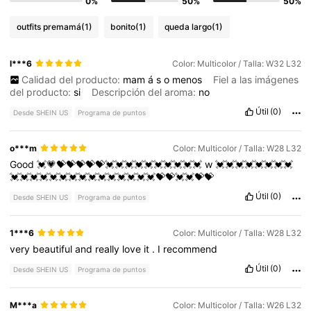
0%
50%
50%
outfits premamá
(1)
bonito
(1)
queda largo
(1)
l***6
Color: Multicolor / Talla: W32 L32
Calidad del producto:
mam
á
s
o
menos
Fiel a las imágenes
del producto:
si
Descripción del aroma:
no
Útil
(0)
Desde SHEIN US
Programa de puntos
o***m
Color: Multicolor / Talla: W28 L32
Good
💓💗💝💝💝💝💝💓💓💓💓💓💓💓💓💓💓
w
💓💓💓💓💓💓💓💓
💓💓💓💓💓💓💓💓💓💓💓💓💓💓💓💝💝💓💓💝💝
Útil
(0)
Desde SHEIN US
Programa de puntos
1***6
Color: Multicolor / Talla: W28 L32
very
beautiful
and
really
love
it
.
I
recommend
Útil
(0)
Desde SHEIN US
Programa de puntos
M***a
Color: Multicolor / Talla: W26 L32