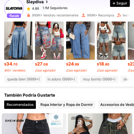
Slaydiva
Seguir
1.1M Seguidores
4.86
j***1
pagó
Hace 1 día
999K+ Vendido recientemente
999K+ Recompra
Increm
1.1M Seguidores
4.86
1.1M Seguidores
4.86
1.1M Seguidores
4.86
34
27
24
18
2
$
.70
$
.08
$
.99
$
.80
$
400+ vendidos
¡Casi agotado!
¡Casi agotado!
¡Casi agotado!
¡Cas
1.1M Seguidores
4.86
queda bien (9999+)
lo adoro (9999+)
muy bonito (9999+)
de bu
También Podría Gustarte
1.1M Seguidores
4.86
Recomendados
Ropa Interior y Ropa de Dormir
Accesorios de Vesti
1.1M Seguidores
4.86
1.1M Seguidores
4.86