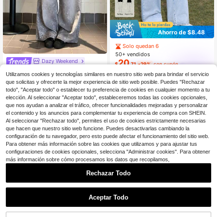
Ahorro de $8.48
Solo quedan 6
50+ vendidos
Dazy Weekend
20
$
.71
-29%
con cupón
DAZY Jeans de mezclilla holgados
Utilizamos cookies y tecnologías similares en nuestro sitio web para brindar el servicio
SHEIN Tall
casuales de pierna ancha con esta
26
$
.25
-25%
que solicitas y ofrecerte la mejor experiencia de sitio web posible. Puedes "Rechazar
mpado de leopardo estilo coreano p
todo", "Aceptar todo" o establecer tu preferencia de cookies en cualquier momento a tu
ara mujer
elección. Al seleccionar "Aceptar todo", estableceremos todas las cookies opcionales,
que nos ayudan a analizar el tráfico, ofrecer funcionalidades mejoradas y personalizar
el contenido y los anuncios para complementar tu experiencia de compra con SHEIN.
Al seleccionar "Rechazar todo", permites el uso de cookies estrictamente necesarias
que hacen que nuestro sitio web funcione. Puedes desactivarlas cambiando la
configuración de tu navegador, pero esto puede afectar el funcionamiento del sitio web.
Para obtener más información sobre las cookies que utilizamos y para ajustar tus
configuraciones de cookies opcionales, selecciona "Administrar cookies". Para obtener
más información sobre cómo procesamos los datos que recopilamos,
Rechazar Todo
Aceptar Todo