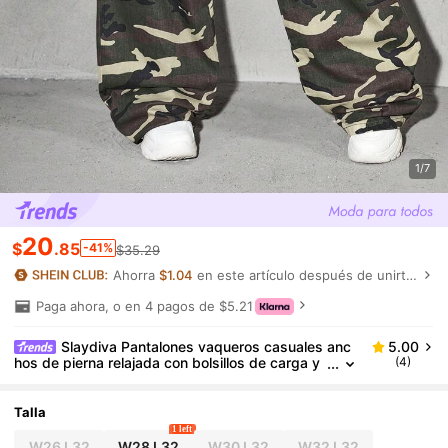
1/7
20
$
.85
-41%
$35.29
Ahorra
$1.04
en este artículo después de unirte.
Paga ahora, o en 4 pagos de $5.21
Slaydiva Pantalones vaqueros casuales anc
5.00
hos de pierna relajada con bolsillos de carga y
(4)
estampado de camuflaje para mujer
Talla
1 left
W26 L32
W28 L32
W30 L32
W32 L32