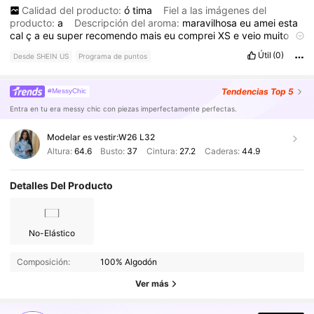
Calidad del producto:
ó
tima
Fiel a las imágenes del
producto:
a
Descripción del aroma:
maravilhosa
eu
amei
esta
cal
ç
a
eu
super
recomendo
mais
eu
comprei
XS
e
veio
muito
grande
Útil
(0)
Desde SHEIN US
Programa de puntos
Tendencias
Top 5
#MessyChic
Entra en tu era messy chic con piezas imperfectamente perfectas.
Modelar es vestir:
W26 L32
Altura:
64.6
Busto:
37
Cintura:
27.2
Caderas:
44.9
Detalles Del Producto
No-Elástico
1.1M Seguidores
4.86
Composición:
100% Algodón
1.1M Seguidores
4.86
Ver más