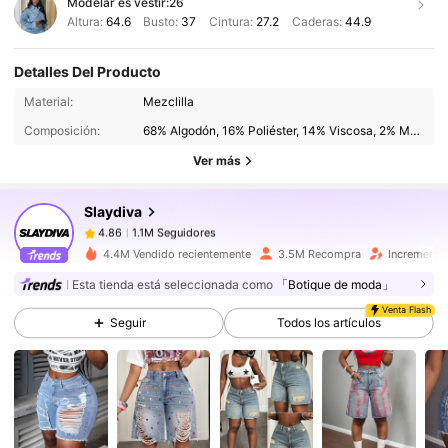
Modelar es vestir:
26
Altura:
64.6
Busto:
37
Cintura:
27.2
Caderas:
44.9
Detalles Del Producto
1.1M Seguidores
4.86
Material:
Mezclilla
Composición:
68% Algodón, 16% Poliéster, 14% Viscosa, 2% Modal
Ver más
1.1M Seguidores
4.86
Slaydiva
1.1M Seguidores
4.86
4.4M Vendido recientemente
3.5M Recompra
Incremento
Esta tienda está seleccionada como
「Botique de moda」
1.1M Seguidores
4.86
Venta Flash
Seguir
Todos los artículos
1.1M Seguidores
4.86
1.1M Seguidores
4.86