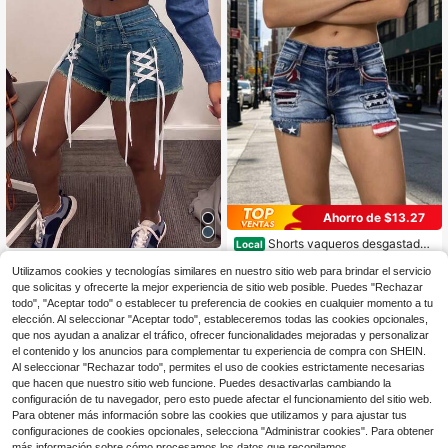
Ahorro de $13.27
Shorts vaqueros desgastados
Local
con lavado vintage y parche de ban
Shorts de mezclilla de pierna recta
17
$
.21
-44%
dera de EE. UU., shorts de mezclilla
Utilizamos cookies y tecnologías similares en nuestro sitio web para brindar el servicio
para mujer con detalles de cordone
13
de cintura alta con dobladillo deshil
$
.35
que solicitas y ofrecerte la mejor experiencia de sitio web posible. Puedes "Rechazar
s laterales, perfectos para el verano
Envío Rápido
achado para el Día de la Independe
todo", "Aceptar todo" o establecer tu preferencia de cookies en cualquier momento a tu
ncia, fiesta festiva y atuendo casua
elección. Al seleccionar "Aceptar todo", estableceremos todas las cookies opcionales,
l diario
que nos ayudan a analizar el tráfico, ofrecer funcionalidades mejoradas y personalizar
el contenido y los anuncios para complementar tu experiencia de compra con SHEIN.
Al seleccionar "Rechazar todo", permites el uso de cookies estrictamente necesarias
que hacen que nuestro sitio web funcione. Puedes desactivarlas cambiando la
configuración de tu navegador, pero esto puede afectar el funcionamiento del sitio web.
Para obtener más información sobre las cookies que utilizamos y para ajustar tus
configuraciones de cookies opcionales, selecciona "Administrar cookies". Para obtener
más información sobre cómo procesamos los datos que recopilamos,