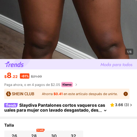
1/6
8
-61%
$
.22
$21.09
Paga ahora, o en 4 pagos de $2.05
Ahorra
$0.41
en este artículo después de unirte.
Slaydiva Pantalones cortos vaqueros cas
3.66
(
3
)
uales para mujer con lavado desgastado, des
hilachados y bajo desgastado
Talla
9 left
26
28
30
32