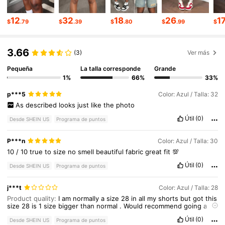
12
32
18
26
1
$
.79
$
.39
$
.80
$
.99
$
1.1M Seguidores
4.86
3.66
(3)
Ver más
1.1M Seguidores
4.86
Pequeña
La talla corresponde
Grande
1%
66%
33%
1.1M Seguidores
4.86
p***5
Color: Azul / Talla: 32
As
described
looks
just
like
the
photo
Útil
(0)
Desde SHEIN US
Programa de puntos
1.1M Seguidores
4.86
P***n
Color: Azul / Talla: 30
10
/
10
true
to
size
no
smell
beautiful
fabric
great
fit
💯
1.1M Seguidores
4.86
Útil
(0)
Desde SHEIN US
Programa de puntos
j***t
Color: Azul / Talla: 28
Product quality:
I
am
normally
a
size
28
in
all
my
shorts
but
got
this
size
28
is
1
size
bigger
than
normal
.
Would
recommend
going
a
size
smaller
.
Útil
(0)
Desde SHEIN US
Programa de puntos