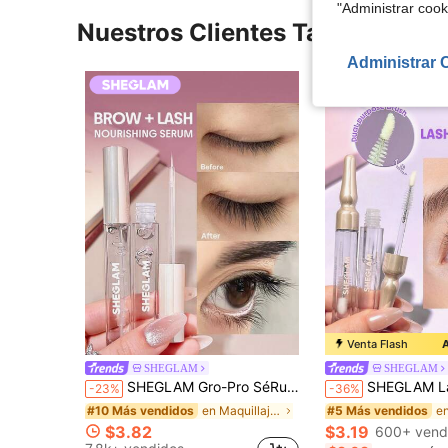
"Administrar coo
Nuestros Clientes También Vie
Administrar 
Venta Flash
A
SHEGLAM
SHEGLAM
SHEGLAM Gro-Pro SéRum Nutritivo Para PestañAs PestañAs Marca De Belleza CosméTica Maquillaje Para Mujeres Y NiñAs
SHEGLAM Lash Ritual Sérum Nutritivo Marca de Bell
-23%
-36%
en Maquillaje de ojos
#10 Más vendidos
#5 Más vendidos
$3.82
$3.19
600+ vend