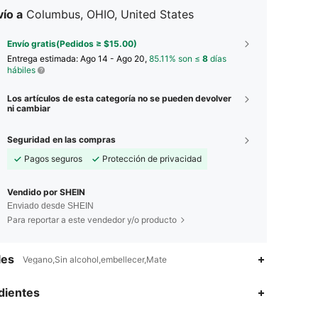
ío a
Columbus, OHIO, United States
Envío gratis(Pedidos ≥ $15.00)
Entrega estimada:
Ago 14 - Ago 20,
85.11% son ≤
8
días
hábiles
Los artículos de esta categoría no se pueden devolver
ni cambiar
Seguridad en las compras
Pagos seguros
Protección de privacidad
Vendido por SHEIN
Enviado desde SHEIN
Para reportar a este vendedor y/o producto
les
Vegano,Sin alcohol,embellecer,Mate
4.89
279
355K
dientes