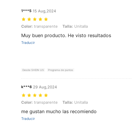
1***5
15 Aug,2024
Color: transparente, Talla: Unitalla
Color:
transparente
Talla:
Unitalla
Muy buen producto. He visto resultados
Traducir
Desde SHEIN US
Programa de puntos
k***6
29 Aug,2024
Color: transparente, Talla: Unitalla
Color:
transparente
Talla:
Unitalla
me gustan mucho las recomiendo
Traducir