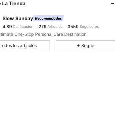
 La Tienda
4.89
279
355K
Slow Sunday
4.89
279
355K
Calificación
Artículos
Seguidores
A***r
pagó
Hace 18 horas
ltimate One-Stop Personal Care Destination
4.89
279
355K
Todos los artículos
Seguir
4.89
279
355K
4.89
279
355K
4.89
279
355K
4.89
279
355K
4.89
279
355K