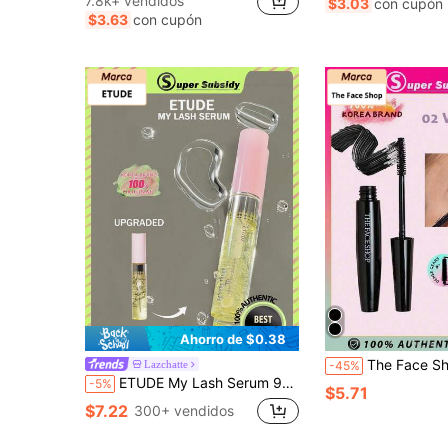
7.8k+ vendidos
$3.03
con cupón
$3.63
con cupón
Ahorro de $0.38
The Face Shop Máscara de pestañas volumizadora, resistente al agua y al sudor Freshian 02, de 
Lazchatte
-45%
ETUDE My Lash Serum 9g, Fórmula nutritiva ligera, hidratación de larga duración, crecimiento de volumen natural, cepillo fino, secado rápido, adecuado para uso diario de mujeres principiantes, K-Beauty, maquillaje coreano, regalo, 9g/0.32oz
-5%
$5.71
$7.22
300+ vendidos