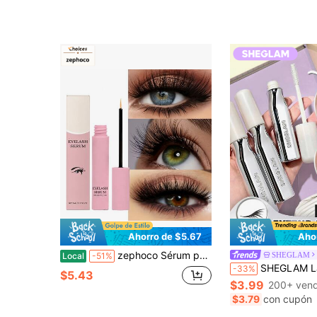
Ahorro de $5.67
Aho
zephoco Sérum para alargar y rizar las pestañas: nutre la raíz de las pestañas, las hidrata y suaviza. Su fórmula suave y no irritante proporciona una hidratación duradera. Perfecto para el cuidado diario y ocasiones especiales. Regalo ideal para ella.
SHEGLAM
Local
-51%
SHEGLAM Lashlighter Extend Prebase Enriquecedora para Pestañas
-33%
$5.43
$3.99
200+ vend
$3.79
con cupón