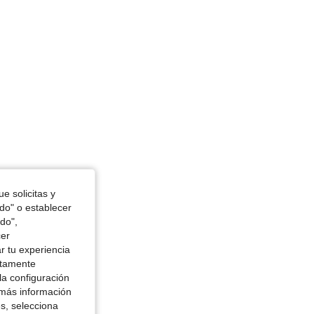
e solicitas y
odo" o establecer
do",
cer
r tu experiencia
ctamente
la configuración
 más información
es, selecciona