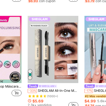
$6.93
con cupón
$3.79
con c
(1000+)
(
larga duración y fácil aplicación, maquillaje coreano, regalo del Día de la Madre, 7g/0,25oz
SHEGLAM
SHEG
SHEGLAM All-In-One MáScara De Volumen Y Longitud-Washable Black PestañAs Marca De Belleza CosméTica Maquillaje Para Mujeres Y NiñAs
SHEGLAM Lift & Elevate Máscara ala
-33%
-17%
#2 Más vendid
(1000+)
$5.69
$4.99
5.6k+
2.3k+ vendidos
$4.74
con c