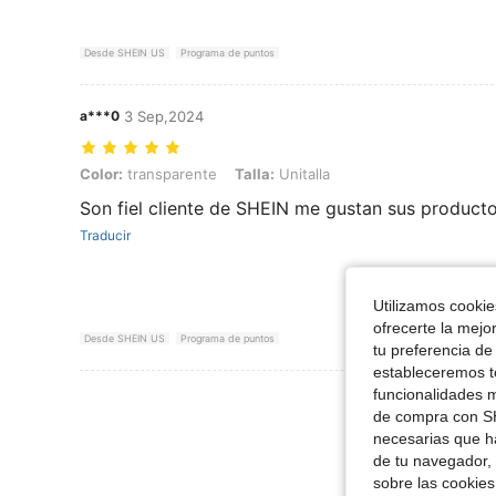
Desde SHEIN US
Programa de puntos
a***0
3 Sep,2024
Color: transparente, Talla: Unitalla
Color:
transparente
Talla:
Unitalla
Son fiel cliente de SHEIN me gustan sus productos
Traducir
Utilizamos cookies
ofrecerte la mejo
Desde SHEIN US
Programa de puntos
tu preferencia de
estableceremos to
funcionalidades m
Ver Más Re
de compra con SH
necesarias que h
de tu navegador, 
sobre las cookies