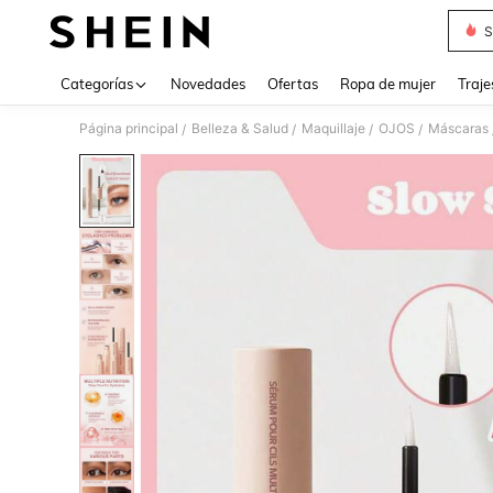
S
Use up 
Categorías
Novedades
Ofertas
Ropa de mujer
Traje
Página principal
Belleza & Salud
Maquillaje
OJOS
Máscaras
/
/
/
/