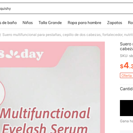
quishy
and down arrow keys to navigate search Búsqueda reciente and Busca y Encuentr
s de baño
Niños
Talla Grande
Ropa para hombre
Zapatos
Ro
/
Suero 
cabeza
cabell
SKU: s
esenci
veran
4
$
.
PR
Oferta
Cantid
Gana h