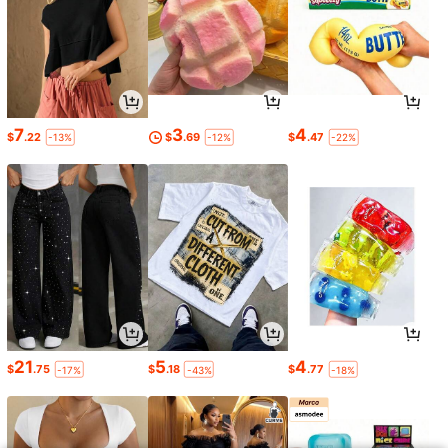
7
3
4
$
.22
$
.69
$
.47
-13%
-12%
-22%
21
5
4
$
.75
$
.18
$
.77
-17%
-43%
-18%