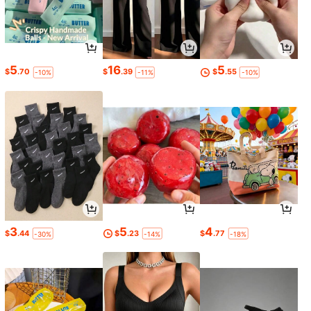
5
16
5
$
.70
$
.39
$
.55
-10%
-11%
-10%
3
5
4
$
.44
$
.23
$
.77
-30%
-14%
-18%