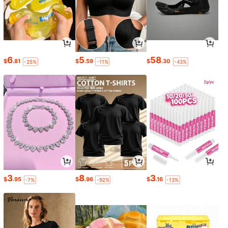
6
5
58
$
.81
$
.59
$
.30
-25%
-11%
-43%
3
8
3
$
.95
$
.96
$
.16
-7%
-92%
-13%