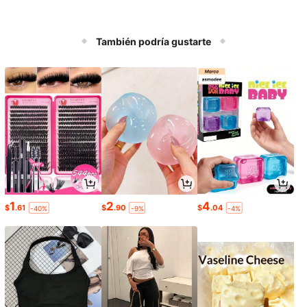
También podría gustarte
1
2
4
$
.61
$
.90
$
.04
-40%
-9%
-4%