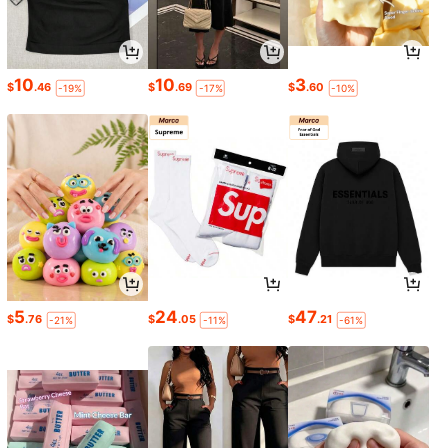
10
10
3
$
.46
$
.69
$
.60
-19%
-17%
-10%
5
24
47
$
.76
$
.05
$
.21
-21%
-11%
-61%