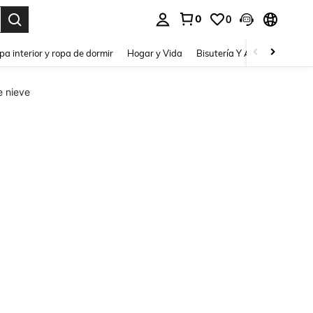
0
0
pa interior y ropa de dormir
Hogar y Vida
Bisutería Y Accesorios
Be
e nieve