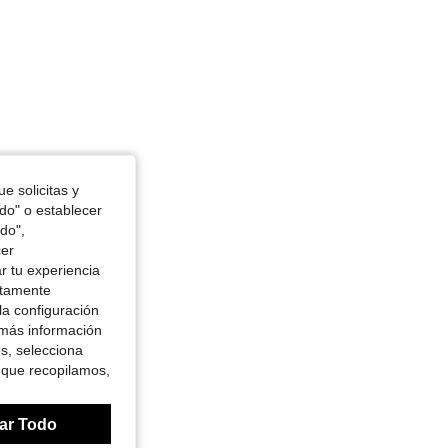
e solicitas y
odo" o establecer
do",
cer
r tu experiencia
ctamente
la configuración
 más información
es, selecciona
 que recopilamos,
ar Todo