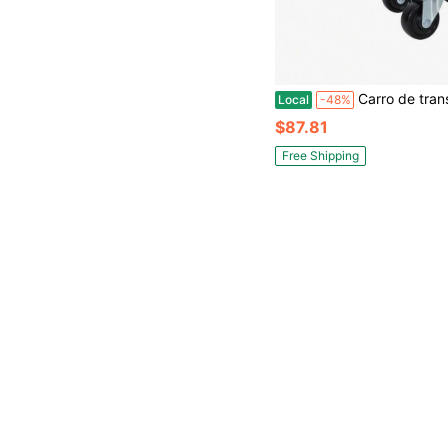
Carro de transporte para moto de nieve de uso pesado, soporta hasta 1500 lbs, con deslizador en V, 2 ruedas giratorias de 2.5", almohadilla de goma para 
Local
-48%
$87.81
Free Shipping