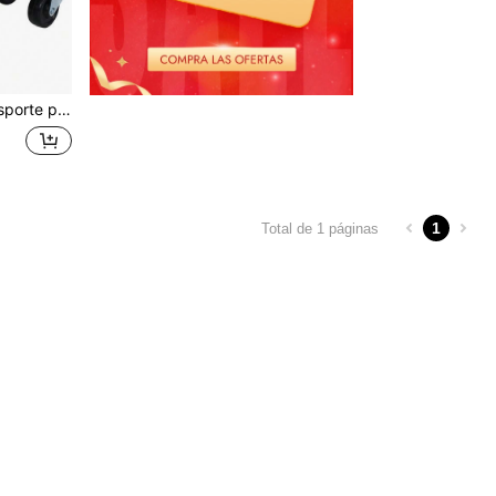
proteger los esquís y 2 pares de correas resistentes para fijarlos firmemente, color verde
1
Total de 1 páginas