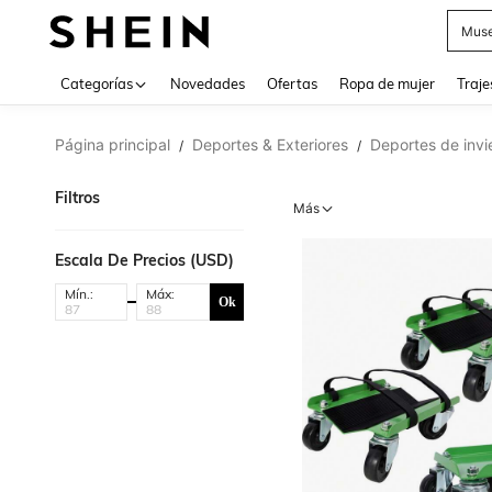
Muse
Categorías
Novedades
Ofertas
Ropa de mujer
Traje
Página principal
Deportes & Exteriores
Deportes de invi
/
/
Filtros
Más
Escala De Precios (USD)
Mín.:
Máx:
Ok