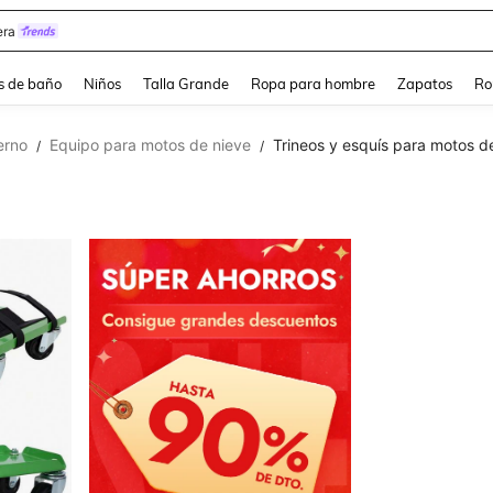
ra
s de baño
Niños
Talla Grande
Ropa para hombre
Zapatos
Ro
erno
Equipo para motos de nieve
Trineos y esquís para motos d
/
/