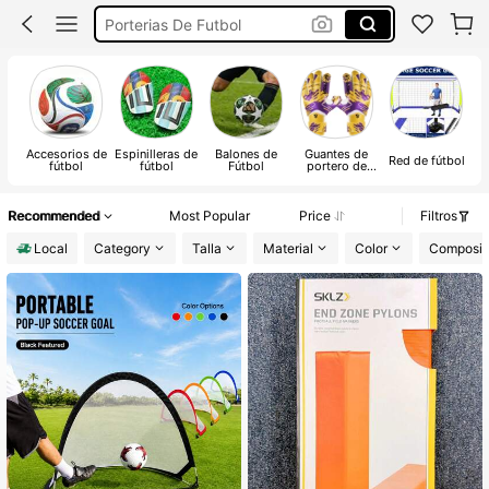
Porterias De Futbol
Pelota De Fútbol
Soccer
Guantes De Portero De Futbol
Accesorios de
Espinilleras de
Balones de
Guantes de
Red de fútbol
fútbol
fútbol
Fútbol
portero de
fútbol
Recommended
Most Popular
Price
Filtros
Local
Category
Talla
Material
Color
Composic