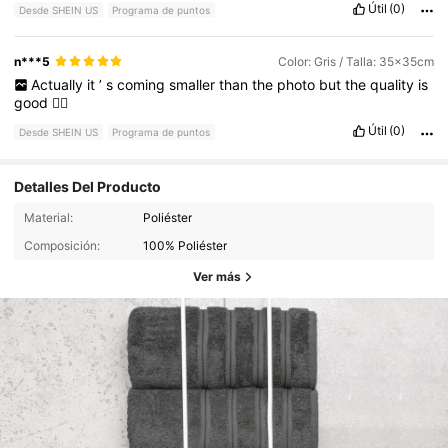
Útil
(0)
Desde SHEIN US
Programa de puntos
n***5
Color: Gris / Talla: 35x35cm
Actually
it
’
s
coming
smaller
than
the
photo
but
the
quality
is
good
👍🏻
Útil
(0)
Desde SHEIN US
Programa de puntos
Detalles Del Producto
Material:
Poliéster
Composición:
100% Poliéster
Ver más