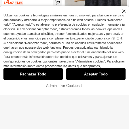
4
$
.07
-13%
secado rápido a rayas/Toalla opcio
nal, Toalla facial o de mano de felpa
de coral suave de secado rápido, T
Utilizamos cookies y tecnologías similares en nuestro sitio web para brindar el servicio
oalla de playa de microfibra súper a
bsorbente, Adecuada para baño, ho
que solicitas y ofrecerte la mejor experiencia de sitio web posible. Puedes "Rechazar
tel, gimnasio, playa, escuela, regres
todo", "Aceptar todo" o establecer tu preferencia de cookies en cualquier momento a tu
o a la escuela, artículos esenciales
elección. Al seleccionar "Aceptar todo", estableceremos todas las cookies opcionales,
del hogar, Toalla, Cuidado de la piel
que nos ayudan a analizar el tráfico, ofrecer funcionalidades mejoradas y personalizar
el contenido y los anuncios para complementar tu experiencia de compra con SHEIN.
Al seleccionar "Rechazar todo", permites el uso de cookies estrictamente necesarias
que hacen que nuestro sitio web funcione. Puedes desactivarlas cambiando la
configuración de tu navegador, pero esto puede afectar el funcionamiento del sitio web.
Para obtener más información sobre las cookies que utilizamos y para ajustar tus
configuraciones de cookies opcionales, selecciona "Administrar cookies". Para obtener
11
más información sobre cómo procesamos los datos que recopilamos,
1 pieza Toalla de baño/Toalla de co
Rechazar Todo
Aceptar Todo
cina pequeña de fibra de poliéster d
#8 Más vendidos
en Negro Toallas de baño
14
elgada de color negro, con patrón L
3
OVE, adecuada para adultos de tod
$
.90
-11%
Administrar Cookies
AÑADIR A LA BOLSA
¡9% DE DESCUENTO!
os los géneros, todas las estacione
Ahorro de $1.55
s, de secado rápido y absorbente, a
decuada para baño, regalo de vaca
1/3 piezas opcionales de toalla de b
ciones, escuela, viajes al aire libre y
año de felpa de coral de fibra ultrafi
50+ vendidos
uso doméstico
na sin desprendimiento, toalla suav
3
$
.15
-33%
e de secado rápido a rayas o toalla
de baño, suministros de baño, toalla
de playa, adecuada para baño, hote
l, gimnasio, playa, escuela, regreso
a la escuela, artículos esenciales d
el hogar, toalla, cuidado de la piel