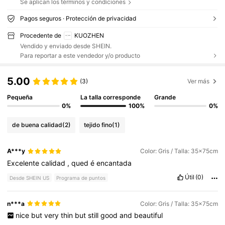
Se aplican los términos y condiciones
Pagos seguros · Protección de privacidad
Procedente de
KUOZHEN
Vendido y enviado desde SHEIN.
Para reportar a este vendedor y/o producto
5.00
(3)
Ver más
Pequeña
La talla corresponde
Grande
0%
100%
0%
de buena calidad
(2)
tejido fino
(1)
A***y
Color: Gris / Talla: 35x75cm
Excelente
calidad
,
qued
é
encantada
Útil
(0)
Desde SHEIN US
Programa de puntos
n***a
Color: Gris / Talla: 35x75cm
nice
but
very
thin
but
still
good
and
beautiful