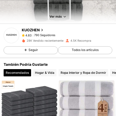
790 Seguidores
4.83
Ver más
790 Seguidores
4.83
KUOZHEN
790 Seguidores
4.83
28K Vendido recientemente
4.5K Recompra
Seguir
Todos los artículos
790 Seguidores
4.83
También Podría Gustarte
790 Seguidores
4.83
Recomendados
Hogar & Vida
Ropa Interior y Ropa de Dormir
He
790 Seguidores
4.83
790 Seguidores
4.83