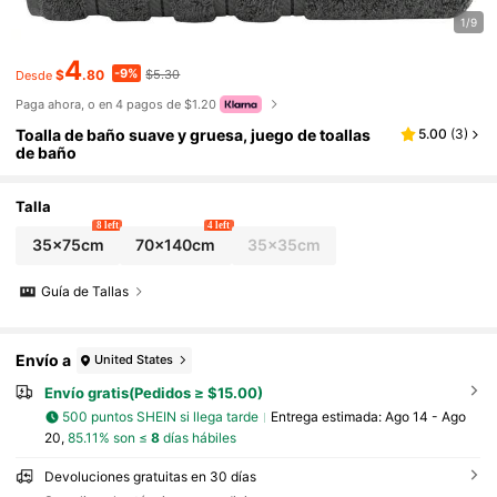
1/9
4
-9%
$
.80
$5.30
Desde
Paga ahora, o en 4 pagos de $1.20
Toalla de baño suave y gruesa, juego de toallas
5.00
(
3
)
de baño
Talla
8 left
4 left
35x75cm
70x140cm
35x35cm
Guía de Tallas
Envío a
United States
Envío gratis(Pedidos ≥ $15.00)
500 puntos SHEIN si llega tarde
Entrega estimada:
Ago 14 - Ago
20,
85.11% son ≤
8
días hábiles
Devoluciones gratuitas en 30 días