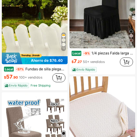
(100+)
9
11
1/4 piezas Falda larga de seda de leche de unicolor, funda de silla envolvente completa antideslizante, duradera y lavable, con alta elasticidad y estiramiento, se ajusta fácilmente a la cubierta protectora universal de muebles adecuada para fiestas, bodas, banquetes, eventos, comidas, celebraciones
Local
-9%
7
Ahorro de $76.40
$
.27
50+ vendidos
Fundas de silla plegables o de silla de licra elástica, fundas protectoras universales, duraderas, lavables, diseño elegante para bodas, banquetes, fiestas, cenas, disponibles en marfil, blanco, negro y dorado, varios tamaños de juego
Local
-57%
Envío Rápido
57
$
.90
100+ vendidos
Envío Rápido
Free Shipping