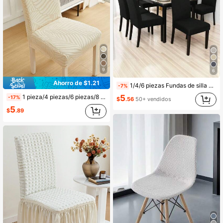
9
6
Ahorro de $1.21
1/4/6 piezas Fundas de silla de seda de leche de unicolor, elásticas, a prueba de polvo y resistentes al agua, adecuadas para todas las estaciones, sala de estar, hotel, restaurante, cocina, decoración del hogar
-7%
5
1 pieza/4 piezas/6 piezas/8 piezas Fundas de silla extraíbles de color blanco crema, con estampado de hojas de jacquard esponjoso, ajuste elástico para decoración de sillas de comedor, sala de estar y dormitorio
-17%
$
.56
50+ vendidos
5
$
.89