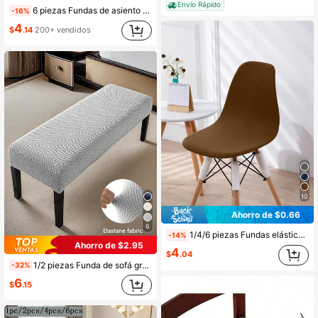
Envío Rápido
6 piezas Fundas de asiento de silla de PU impermeables, protectores de asiento de silla para cocina, hotel (PU Negro, 6 piezas)
-16%
4
$
.14
200+ vendidos
10
Ahorro de $0.66
6
1/4/6 piezas Fundas elásticas de seda de leche de unicolor para silla Eames, funda protectora contra el polvo y la suciedad para sillas del hogar, dormitorio, sala de estar y comedor
-14%
Ahorro de $2.95
4
$
.04
1/2 piezas Funda de sofá gruesa y larga, patrón a cuadros abstracto, duradera y resistente a los arañazos, adecuada para el hogar, la oficina, el banco, el taburete del piano, gris oscuro
-32%
6
$
.15