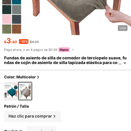
1/56
3
-10%
$
.80
$4.20
Paga ahora, o en 4 pagos de $0.95
Fundas de asiento de silla de comedor de terciopelo suave, fu
ndas de cojín de asiento de silla tapizada elástica para co
medor, fundas protectoras de silla de cocina desmontabl
es lavables anti-polvo, fundas de cojín de terciopelo lavables
para asiento de comedor
Color: Multicolor
Patrón / Talla
Haz clic para comprar