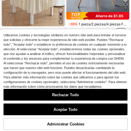
11
Ahorro de $1.85
6
1 pieza/2 piezas/4 piezas Funda de silla con patrón de cuadros abstractos, funda de silla de comedor de ajuste universal, para todas las estaciones, resistente al desgaste, antiensuciamiento, antirayones, con refuerzo, antipolvo y de alta elasticidad
-33%
3
1 pieza/4 piezas Funda de silla de tul, suave, elegante, a prueba de polvo, con alta elasticidad, adecuada para comedor, sala de estar, hotel y otras ocasiones, reutilizable, disponible en varios colores
-5%
$
.75
Utilizamos cookies y tecnologías similares en nuestro sitio web para brindar el servicio
8
$
.13
50+ vendidos
que solicitas y ofrecerte la mejor experiencia de sitio web posible. Puedes "Rechazar
todo", "Aceptar todo" o establecer tu preferencia de cookies en cualquier momento a tu
elección. Al seleccionar "Aceptar todo", estableceremos todas las cookies opcionales,
que nos ayudan a analizar el tráfico, ofrecer funcionalidades mejoradas y personalizar
el contenido y los anuncios para complementar tu experiencia de compra con SHEIN.
Al seleccionar "Rechazar todo", permites el uso de cookies estrictamente necesarias
que hacen que nuestro sitio web funcione. Puedes desactivarlas cambiando la
Mostrar artículos similares con stock
Ver todo
configuración de tu navegador, pero esto puede afectar el funcionamiento del sitio web.
Para obtener más información sobre las cookies que utilizamos y para ajustar tus
configuraciones de cookies opcionales, selecciona "Administrar cookies". Para obtener
más información sobre cómo procesamos los datos que recopilamos,
Rechazar Todo
Aceptar Todo
Lo sentimos, este producto está agotado.
Administrar Cookies
AGOTADO