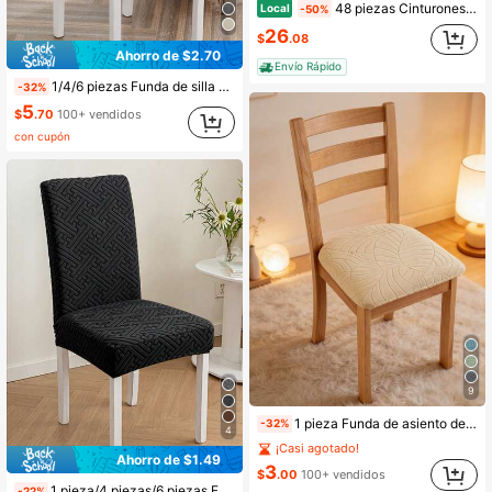
48 piezas Cinturones de silla de satén, Fajas de silla, Decoraciones de boda, Adecuado para recepciones de bodas, restaurantes, banquetes, decoraciones de fiestas, eventos de hotel (7 X 108 pulgadas), Disponible en varios colores
Local
-50%
26
$
.08
Ahorro de $2.70
Envío Rápido
1/4/6 piezas Funda de silla minimalista con estampado de plantas tropicales para la sala de estar
-32%
5
$
.70
100+ vendidos
con cupón
9
1 pieza Funda de asiento de silla de comedor de jacquard, funda protectora para sillas de oficina, comedor y cocina
-32%
4
¡Casi agotado!
Ahorro de $1.49
3
$
.00
100+ vendidos
1 pieza/4 piezas/6 piezas Funda de silla en forma de L de unicolor con patrón abstracto, suministros para el hogar, elástica a prueba de polvo, estilo nórdico moderno y minimalista, elástica universal, funda para taburete, resistente al desgaste y antifouling, funda para silla
-22%