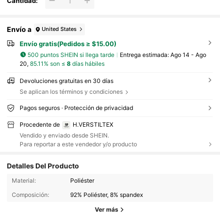
Cantidad:
Envío a
United States
Envío gratis(Pedidos ≥ $15.00)
500 puntos SHEIN si llega tarde
Entrega estimada:
Ago 14 - Ago
20,
85.11% son ≤
8
días hábiles
Devoluciones gratuitas en 30 días
Se aplican los términos y condiciones
Pagos seguros · Protección de privacidad
Procedente de
H.VERSTILTEX
Vendido y enviado desde SHEIN.
Para reportar a este vendedor y/o producto
Detalles Del Producto
443 Seguidores
4.75
Material:
Poliéster
Composición:
92% Poliéster, 8% spandex
443 Seguidores
4.75
Ver más