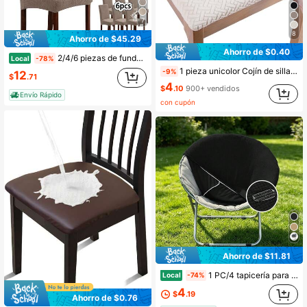
7
8
Ahorro de $45.29
Ahorro de $0.40
2/4/6 piezas de fundas impermeables para sillas de restaurante, fundas para sillas de comedor, fundas protectoras, fundas elásticas para sillas de cocina, fundas para sillas de sacerdote de jacquard, fundas protectoras para sillas extraíbles y lavables para el hogar, restaurante, banquete gris claro, gris oscuro, azul claro
Local
-78%
1 pieza unicolor Cojín de silla Funda
-9%
12
$
.71
4
$
.10
900+ vendidos
Envío Rápido
con cupón
Ahorro de $11.81
1 PC/4 tapicería para silla en forma de disco, tapicería elástica redonda en forma de luna, tapicería impermeable elástica para sillas de jardín al aire libre, tapicería universal con respaldo integrado para sillas redondas todo el año, tapicería decorativa para el hogar, duradera y resistente al desgaste
Local
-74%
4
$
.19
Ahorro de $0.76