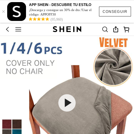
APP SHEIN - DESCUBRE TU ESTILO
×
¡Descarga y consigue un 30% de dto.!Usar el
CONSEGUIR
código: APPOFF30
(95,960)