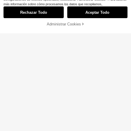
más información sobre cómo procesamos los datos que recopilamos,
Rechazar Todo
Aceptar Todo
Administrar Cookies
¡41% DE DESCUENTO!
AÑADIR A LA BOLSA