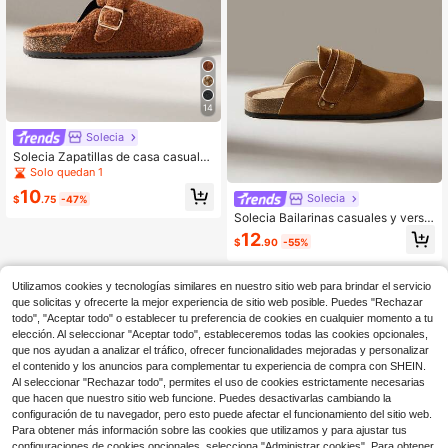
14
Solecia
Solecia Zapatillas de casa casuales
con diseño de hebilla y piel sintétic
Solo quedan 1
a para mujer, ideales para Navidad
10
Solecia
$
.75
-47%
Solecia Bailarinas casuales y versá
tiles para uso diario y sencillas de p
12
$
.90
-55%
oner para mujeres
Utilizamos cookies y tecnologías similares en nuestro sitio web para brindar el servicio
que solicitas y ofrecerte la mejor experiencia de sitio web posible. Puedes "Rechazar
todo", "Aceptar todo" o establecer tu preferencia de cookies en cualquier momento a tu
elección. Al seleccionar "Aceptar todo", estableceremos todas las cookies opcionales,
que nos ayudan a analizar el tráfico, ofrecer funcionalidades mejoradas y personalizar
el contenido y los anuncios para complementar tu experiencia de compra con SHEIN.
Al seleccionar "Rechazar todo", permites el uso de cookies estrictamente necesarias
que hacen que nuestro sitio web funcione. Puedes desactivarlas cambiando la
configuración de tu navegador, pero esto puede afectar el funcionamiento del sitio web.
Para obtener más información sobre las cookies que utilizamos y para ajustar tus
configuraciones de cookies opcionales, selecciona "Administrar cookies". Para obtener