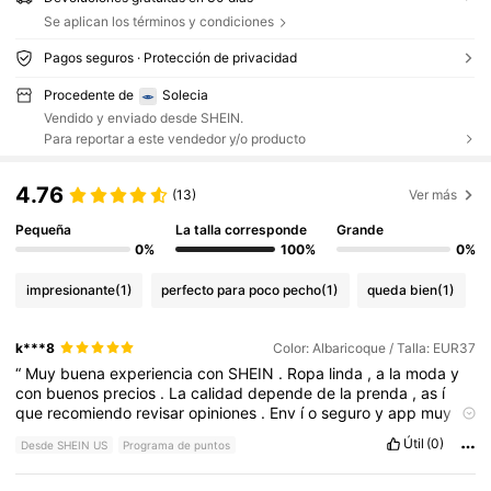
Se aplican los términos y condiciones
Pagos seguros · Protección de privacidad
Procedente de
Solecia
Vendido y enviado desde SHEIN.
Para reportar a este vendedor y/o producto
4.76
(13)
Ver más
Pequeña
La talla corresponde
Grande
0%
100%
0%
impresionante
(1)
perfecto para poco pecho
(1)
queda bien
(1)
k***8
Color: Albaricoque / Talla: EUR37
“
Muy
buena
experiencia
con
SHEIN
.
Ropa
linda
,
a
la
moda
y
con
buenos
precios
.
La
calidad
depende
de
la
prenda
,
as
í
que
recomiendo
revisar
opiniones
.
Env
í
o
seguro
y
app
muy
f
á
cil
de
usar
.”
✨
Útil
(0)
Desde SHEIN US
Programa de puntos