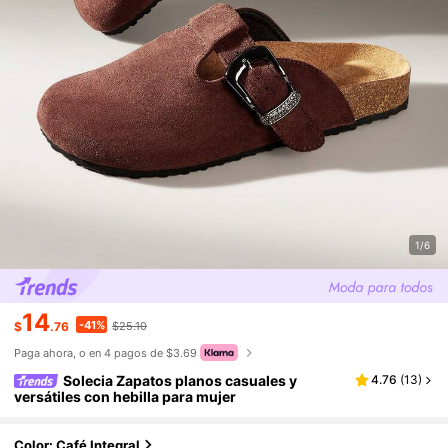
1/6
14
-41%
$
.76
$25.10
Paga ahora, o en 4 pagos de $3.69
Solecia Zapatos planos casuales y
4.76
(
13
)
versátiles con hebilla para mujer
Color: Café Integral