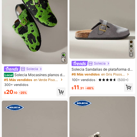
4
Solecia
Solecia
Solecia Sandalias de plataforma de
moda para mujer con punta redond
#6 Más vendidos
en Gris Pisos De Mujer
Solecia Mocasines planos de
Local
a y hebilla cuadrada
moda casual con diseño de hebilla
#5 Más vendidos
en Verde Pisos De Mujer
100+ vendidos
(500+)
en estampado de vaca para mujere
300+ vendidos
11
s
$
.31
-46%
20
$
.10
-25%