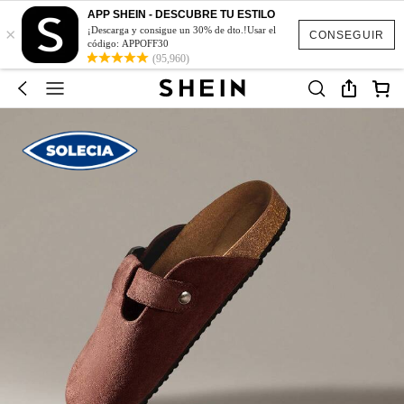
APP SHEIN - DESCUBRE TU ESTILO
×
¡Descarga y consigue un 30% de dto.!Usar el
CONSEGUIR
código: APPOFF30
(95,960)