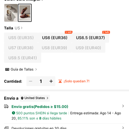
Talla
US
5 left
2 left
US5
(EUR35)
US6
(EUR36)
US6.5
(EUR37)
US7
(EUR38)
US8
(EUR39)
US9
(EUR40)
US9.5
(EUR41)
Guía de Tallas
Cantidad:
¡Solo quedan 7!
Envío a
United States
Envío gratis(Pedidos ≥ $15.00)
500 puntos SHEIN si llega tarde
Entrega estimada:
Ago 14 - Ago
20,
85.11% son ≤
8
días hábiles
Devoluciones gratuitas en 30 días