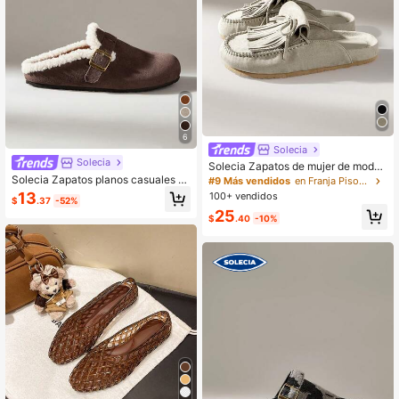
6
Solecia
Solecia
Solecia Zapatos de mujer de moda
con plataforma, lazo con flecos, za
Solecia Zapatos planos casuales y
#9 Más vendidos
en Franja Pisos De Mujer
patillas cómodas para uso diario
cómodos para mujer, adecuados pa
13
100+ vendidos
$
.37
-52%
ra caminar, viajar y vacaciones
25
$
.40
-10%