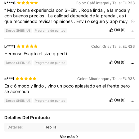
k***8
Color: Café integral / Talla: EUR38
“
Muy
buena
experiencia
con
SHEIN
.
Ropa
linda
,
a
la
moda
y
con
buenos
precios
.
La
calidad
depende
de
la
prenda
,
as
í
que
recomiendo
revisar
opiniones
.
Env
í
o
seguro
y
app
muy
f
á
cil
de
usar
.”
✨
Útil
(0)
Desde SHEIN US
Programa de puntos
b***1
Color: Gris / Talla: EUR36
Hermoso
Esapto
el
size
q
ped
í
Útil
(0)
Desde SHEIN US
Programa de puntos
c***i
Color: Albaricoque / Talla: EUR38
Es
c
ó
modo
y
lindo
,
vino
un
poco
aplastado
en
el
frente
pero
se
acomoda
.
Útil
(0)
Desde SHEIN US
Programa de puntos
259K Seguidores
4.83
Detalles Del Producto
Detalles:
Hebilla
259K Seguidores
4.83
Ver más