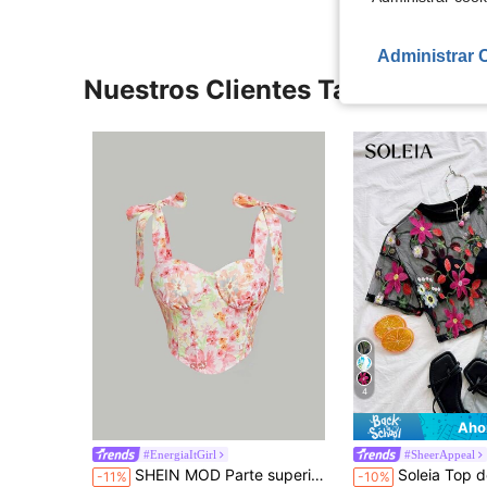
Administrar 
Nuestros Clientes También Vie
4
Aho
#EnergiaItGirl
#SheerAppeal
¡Casi agotado!
SHEIN MOD Parte superior corta con estampado floral, tirantes nudosos, pañuelo de verano y dobladillo asimétrico
Soleia Top de moda para mujer con bord
-11%
-10%
(1000+)