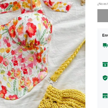
¿No es t
Lo sent
Env