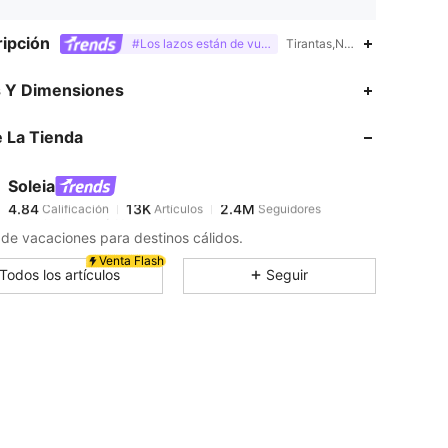
ipción
#Los lazos están de vuelta
Tirantas,Nudo,Asimétrico,Pe
4.84
13K
2.4M
s Y Dimensiones
 La Tienda
4.84
13K
2.4M
Soleia
4.84
13K
2.4M
Calificación
Artículos
Seguidores
l***e
pagó
Hace 4 horas
s de vacaciones para destinos cálidos.
4.84
13K
2.4M
Venta Flash
Todos los artículos
Seguir
4.84
13K
2.4M
4.84
13K
2.4M
4.84
13K
2.4M