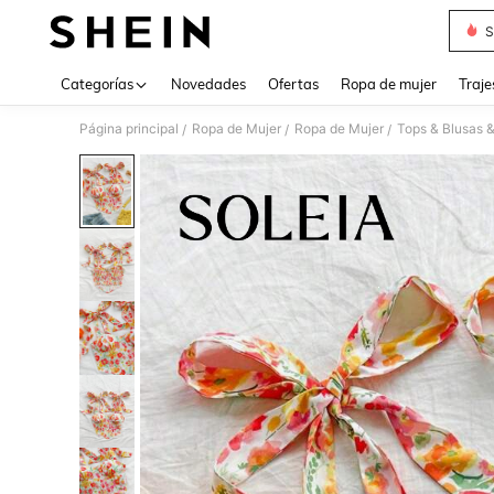
S
Use up 
Categorías
Novedades
Ofertas
Ropa de mujer
Traje
Página principal
Ropa de Mujer
Ropa de Mujer
Tops & Blusas 
/
/
/