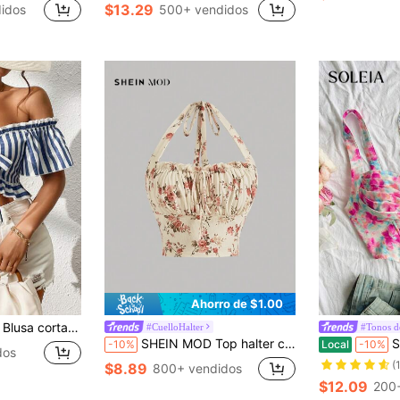
$13.29
didos
500+ vendidos
Ahorro de $1.00
ubiertos, nudo delantero y volantes a rayas
#CuelloHalter
#Tonos d
SHEIN MOD Top halter con estampado floral pecho con fruncido
Soleia Top corto 
-10%
Local
-10%
dos
(
$8.89
800+ vendidos
$12.09
200