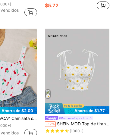
1000+)
$5.72
 vendidos
Ahorro de $2.00
Ahorro de $1.77
s de punto con estampado de cerezas en estilo vacacional para mujeres
#RomanceCaprichoso
SHEIN MOD Top de tirantes con encaje Guipure floral de margaritas para mujeres, ideal para el verano
-17%
1000+)
(1000+)
 vendidos