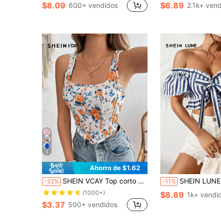
$8.09
$6.89
600+ vendidos
2.1k+ ven
5
Ahorro de $1.62
SHEIN VCAY Top corto de punto con estampado para mujer, para vacaciones
SHEIN LUNE Blusa corta casual con hombros desc
-32%
-11%
(1000+)
$8.89
1k+ vendi
$3.37
500+ vendidos