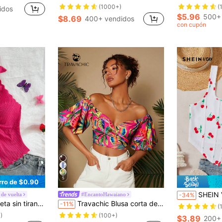
(1000+)
(
idos
$5.96
500+
$8.69
400+ vendidos
con cupón
5
rro de $0.90
SHEIN VCAY Camiseta sin manga
 de vuelta
#EncantoHawaiano
-34%
con nudo, bajo con abertura y espalda abierta
Travachic Blusa corta de mangas globo y hombros descubiertos para mujer, estilo de vacaciones
-11%
(
)
(100+)
$3.89
200+