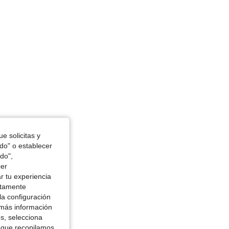
e solicitas y
odo" o establecer
do",
cer
r tu experiencia
ctamente
la configuración
 más información
es, selecciona
 que recopilamos,