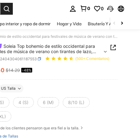
0
0
a. Press Enter to select.
pa interior y ropa de dormir
Hogar y Vida
Bisutería Y Accesorios
Be
Soleia Top bohemio de estilo occidental para festivales de música de verano con tirantes de lazo, estampado floral acuarela y teñido anudado
Soleia Top bohemio de estilo occidental para
ales de música de verano con tirantes de lazo,
ado floral acuarela y teñido anudado
z2404304061187553
(500+ Comentarios)
50
$14.29
-48%
ICE AND AVAILABILITY
US Talla
S)
4 (S)
6 (M)
8/10 (L)
XL)
de los clientes pensaron que era fiel a la talla.
a de Tallas