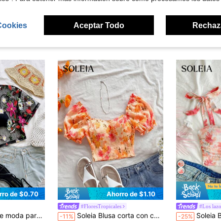
Cookies
Aceptar Todo
Rechaz
ron
rro de $0.70
Ahorro de $1.10
#FloresTropicales
#Los lazo
ado floral para vacaciones de verano
Soleia Blusa corta con cuello de corazón, mangas abultadas y cintura recogida con estampado floral y recortes para vacaciones, Día de San Valentín, boda, verano para mujer
Soleia Blusa Cami con di
-11%
-25%