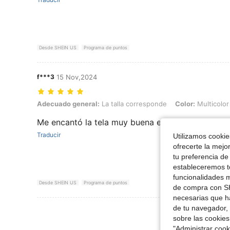
Desde SHEIN US
Programa de puntos
f***3
15 Nov,2024
Adecuado general: La talla corresponde, Color: Multicolor, Talla: XL
Adecuado general:
La talla corresponde
Color:
Multicolor
Me encantó la tela muy buena el color igual ala 
Traducir
Utilizamos cookies
ofrecerte la mejo
tu preferencia de
estableceremos to
funcionalidades m
Desde SHEIN US
Programa de puntos
de compra con SH
necesarias que h
de tu navegador, 
Ver Más Re
sobre las cookies
"Administrar coo