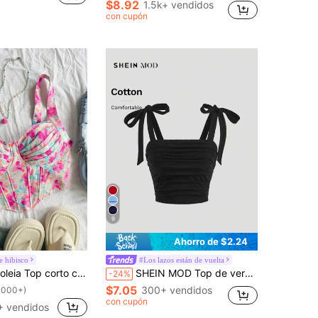
$8.92
1.5k+ vendidos
con cupón
9
Ahorro de $2.24
e hibisco
#Los lazos están de vuelta
con estampado de pintura floral romántica, top de verano ajustado con bajo asimétrico, adecuado para tomar el té por la tarde, reuniones al aire libre, se puede usar como ropa interior o exterior, de vuelta al colegio
SHEIN MOD Top de verano negro con lazo, tiras anudadas en los hombros, fruncido y tirantes anchos
-24%
$7.05
300+ vendidos
1000+)
con cupón
+ vendidos