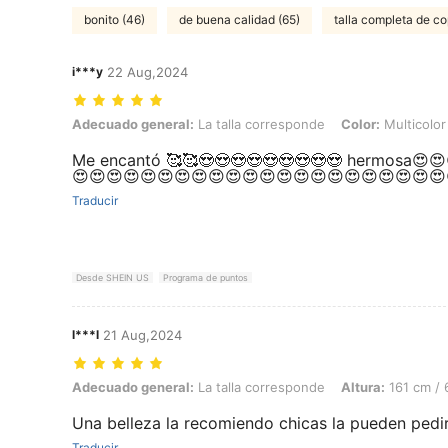
bonito (46)
de buena calidad (65)
talla completa de co
i***y
22 Aug,2024
Adecuado general: La talla corresponde, Color: Multicolor, Talla: S
Adecuado general:
La talla corresponde
Color:
Multicolor
Me encantó 🥰🥰😍😍😍😍😍😍😍😍😍 hermosa😍
😍😍😍😍😍😍😍😍😍😍😍😍😍😍😍😍😍😍😍😍😍😍
Traducir
Desde SHEIN US
Programa de puntos
l***l
21 Aug,2024
Adecuado general: La talla corresponde, Altura: 161 cm / 63 in, Color:
Adecuado general:
La talla corresponde
Altura:
161 cm / 
Una belleza la recomiendo chicas la pueden pedi
Traducir