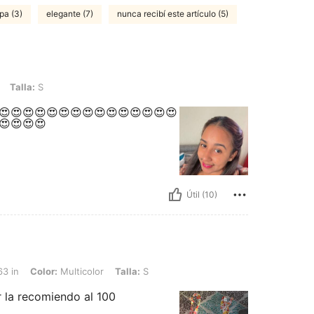
pa (3)
elegante (7)
nunca recibí este artículo (5)
Talla:
S
😍😍😍😍😍😍😍😍😍😍😍😍😍😍😍
😍😍😍😍
Útil (10)
 Multicolor, Talla: S
63 in
Color:
Multicolor
Talla:
S
r la recomiendo al 100