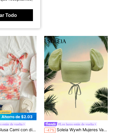
ar Todo
Ahorro de $2.03
s están de vuelta
#Los lazos están de vuelta
seño floral, tirantes con lazo y pliegues en el pecho
Soleia Wywh Mujeres Vacaciones Tope Recortado De Manga Hinchada, Con Cordones En La Espalda Y Textura, Perfecto Para Una Cita Por La Noche
-47%