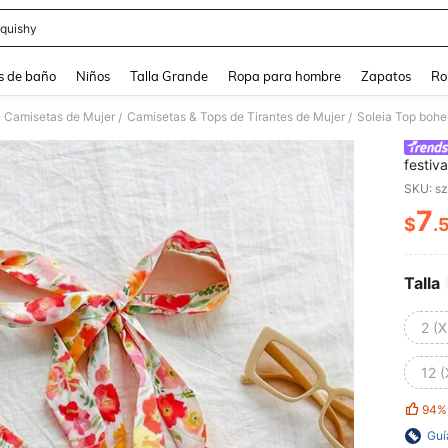
quishy
and down arrow keys to navigate search Búsqueda reciente and Busca y Encuentr
s de baño
Niños
Talla Grande
Ropa para hombre
Zapatos
Ro
& Camisetas de Mujer
Camisetas & Tops de Tirantes de Mujer
/
/
festiv
estamp
SKU: s
7
$
.
PR
Talla
2 (X
12 (
94%
Guí