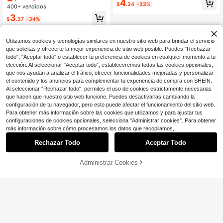
4
sin espalda, ropa de vacaciones de
de bohemio para mujer - Elegante t
$
.34
-33%
400+ vendidos
mujer, lunares, primavera de mujer,
op de verano para vacaciones, perf
3
verano, parte superior para salir de
ecto para vacaciones en la isla, viaj
$
.37
-34%
mujer, vacaciones de mujer
es en barco, ropa de playa y crucer
o, festivales de música y concierto
s, invitado de boda
Utilizamos cookies y tecnologías similares en nuestro sitio web para brindar el servicio
que solicitas y ofrecerte la mejor experiencia de sitio web posible. Puedes "Rechazar
todo", "Aceptar todo" o establecer tu preferencia de cookies en cualquier momento a tu
elección. Al seleccionar "Aceptar todo", estableceremos todas las cookies opcionales,
que nos ayudan a analizar el tráfico, ofrecer funcionalidades mejoradas y personalizar
el contenido y los anuncios para complementar tu experiencia de compra con SHEIN.
Al seleccionar "Rechazar todo", permites el uso de cookies estrictamente necesarias
que hacen que nuestro sitio web funcione. Puedes desactivarlas cambiando la
configuración de tu navegador, pero esto puede afectar el funcionamiento del sitio web.
Para obtener más información sobre las cookies que utilizamos y para ajustar tus
configuraciones de cookies opcionales, selecciona "Administrar cookies". Para obtener
más información sobre cómo procesamos los datos que recopilamos,
Rechazar Todo
Aceptar Todo
Administrar Cookies
¡53% DE DESCUENTO!
AÑADIR A LA BOLSA