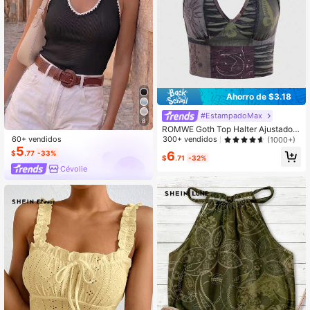
Ahorro de $3.18
#EstampadoMax
8
ROMWE Goth Top Halter Ajustado Y
Sexy En Patchwork Para Mujeres E
60+ vendidos
300+ vendidos
(1000+)
stampado
5
6
$
.77
-33%
$
.71
-32%
Cévolie