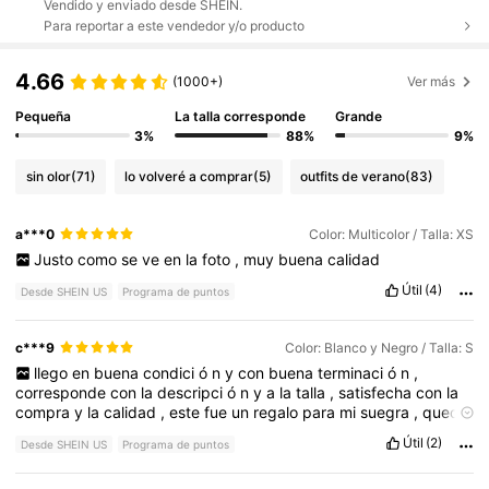
Vendido y enviado desde SHEIN.
Para reportar a este vendedor y/o producto
4.66
(1000+)
Ver más
Pequeña
La talla corresponde
Grande
3%
88%
9%
sin olor
(71)
lo volveré a comprar
(5)
outfits de verano
(83)
a***0
Color: Multicolor / Talla: XS
Justo
como
se
ve
en
la
foto
,
muy
buena
calidad
Útil
(4)
Desde SHEIN US
Programa de puntos
c***9
Color: Blanco y Negro / Talla: S
llego
en
buena
condici
ó
n
y
con
buena
terminaci
ó
n
,
corresponde
con
la
descripci
ó
n
y
a
la
talla
,
satisfecha
con
la
compra
y
la
calidad
,
este
fue
un
regalo
para
mi
suegra
,
quedo
encantada
,
la
tela
es
muy
c
ó
moda
y
fresca
Útil
(2)
Desde SHEIN US
Programa de puntos