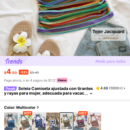
1/7
4
-53%
$
.50
$9.49
Paga ahora, o en 4 pagos de $1.12
Soleia Camiseta ajustada con tirantes
4.66
(
1000+
)
y rayas para mujer, adecuada para vacac
iones, citas, té de la tarde, festivales de
música, estilo bohemio
Color: Multicolor