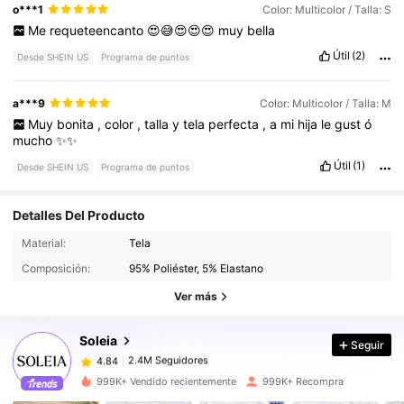
o***1
Color: Multicolor / Talla: S
Me
requeteencanto
😍😅😍😍😍
muy
bella
Útil
(2)
Desde SHEIN US
Programa de puntos
a***9
Color: Multicolor / Talla: M
Muy
bonita
,
color
,
talla
y
tela
perfecta
,
a
mi
hija
le
gust
ó
mucho
✨✨
Útil
(1)
Desde SHEIN US
Programa de puntos
Detalles Del Producto
2.4M Seguidores
4.84
Material:
Tela
Composición:
95% Poliéster, 5% Elastano
2.4M Seguidores
4.84
Ver más
Soleia
Seguir
2.4M Seguidores
4.84
s***y
pagó
Hace 2 horas
999K+ Vendido recientemente
999K+ Recompra
2.4M Seguidores
4.84