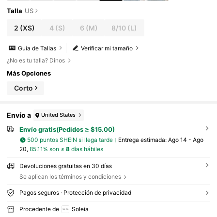
Talla
US
2
(XS)
4
(S)
6
(M)
8/10
(L)
Guía de Tallas
Verificar mi tamaño
¿No es tu talla? Dinos
Más Opciones
Corto
Envío a
United States
Envío gratis(Pedidos ≥ $15.00)
500 puntos SHEIN si llega tarde
Entrega estimada:
Ago 14 - Ago
20,
85.11% son ≤
8
días hábiles
Devoluciones gratuitas en 30 días
Se aplican los términos y condiciones
Pagos seguros · Protección de privacidad
Procedente de
Soleia