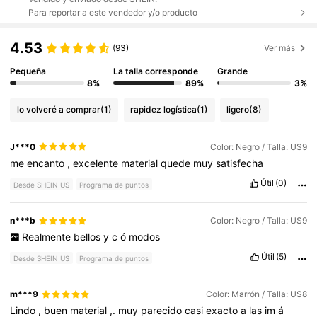
Para reportar a este vendedor y/o producto
4.53
(93)
Ver más
Pequeña
La talla corresponde
Grande
8%
89%
3%
lo volveré a comprar
(1)
rapidez logística
(1)
ligero
(8)
J***0
Color: Negro / Talla: US9
me
encanto
,
excelente
material
quede
muy
satisfecha
Útil
(0)
Desde SHEIN US
Programa de puntos
n***b
Color: Negro / Talla: US9
Realmente
bellos
y
c
ó
modos
Útil
(5)
Desde SHEIN US
Programa de puntos
m***9
Color: Marrón / Talla: US8
Lindo
,
buen
material
,.
muy
parecido
casi
exacto
a
las
im
á