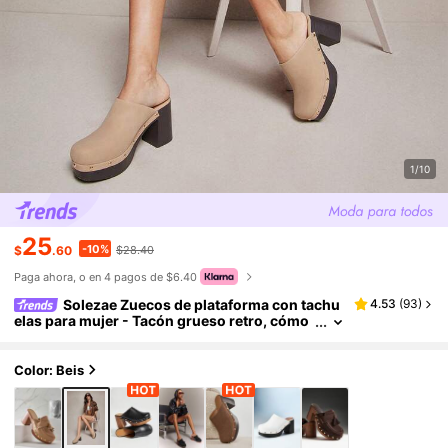
1/10
25
-10%
$
.60
$28.40
Paga ahora, o en 4 pagos de $6.40
Solezae Zuecos de plataforma con tachu
4.53
(
93
)
elas para mujer - Tacón grueso retro, cómo
dos y elegantes.
Color: Beis