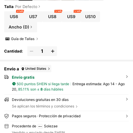
Talla
Por Defecto
4 left
5 left
5 left
US6
US7
US8
US9
US10
Ancho (D)
Guía de Tallas
Cantidad:
Envío a
United States
Envío gratis
500 puntos SHEIN si llega tarde
Entrega estimada:
Ago 14 - Ago
20,
85.11% son ≤
8
días hábiles
Devoluciones gratuitas en 30 días
Se aplican los términos y condiciones
Pagos seguros · Protección de privacidad
Procedente de
Solezae
Vendido y enviado desde SHEIN.