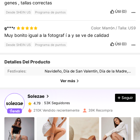
genes
,
tallas
correctas
Útil
(0)
Desde SHEIN US
Programa de puntos
g***r
Color: Marrón / Talla: US9
Muy
bonito
igual
a
la
fotograf
í
a
y
se
ve
de
calidad
Útil
(0)
Desde SHEIN US
Programa de puntos
53K Seguidores
4.79
Detalles Del Producto
Festivales:
Navideño, Día de San Valentín, Día de la Madre, Ramadan, Año Nuevo, Día de la Independencia, Día Internacional de los Trabajadores, Id al-Adha
53K Seguidores
4.79
Ver más
Solezae
Seguir
53K Seguidores
4.79
l***s
pagó
Hace 1 día
210K Vendido recientemente
39K Recompra
53K Seguidores
4.79
53K Seguidores
4.79