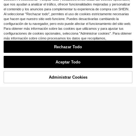
que nos ayudan a analizar el tráfico, ofrecer funcionalidades mejoradas y personalizar
el contenido y los anuncios para complementar tu experiencia de compra con SHEIN.
Al seleccionar "Rechazar todo", permites el uso de cookies estrictamente necesarias
que hacen que nuestro sitio web funcione. Puedes desactivarlas cambiando la
configuración de tu navegador, pero esto puede afectar el funcionamiento del sitio web.
Para obtener más información sobre las cookies que utilizamos y para ajustar tus
configuraciones de cookies opcionales, selecciona "Administrar cookies". Para obtener
más información sobre cómo procesamos los datos que recopilamos,
Rechazar Todo
Aceptar Todo
Administrar Cookies
¡10% DE DESCUENTO!
AÑADIR A LA BOLSA