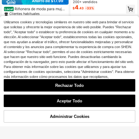
portiva multifuncional para la cintur
Ahorro de $17.99
200+ vendidos
a, bolsa de pecho cruzada de moda
4
$
.43
-33%
Riñonera de moda para mujer
para mujeres, bolsa de teléfono y m
Local
de unicolor y uso versátil
onedero versátil para viajes.
Clientes habituales
60+ vendidos
Utilizamos cookies y tecnologías similares en nuestro sitio web para brindar el servicio
9
$
.01
-67%
que solicitas y ofrecerte la mejor experiencia de sitio web posible. Puedes "Rechazar
todo", "Aceptar todo" o establecer tu preferencia de cookies en cualquier momento a tu
elección. Al seleccionar "Aceptar todo", estableceremos todas las cookies opcionales,
que nos ayudan a analizar el tráfico, ofrecer funcionalidades mejoradas y personalizar
el contenido y los anuncios para complementar tu experiencia de compra con SHEIN.
Al seleccionar "Rechazar todo", permites el uso de cookies estrictamente necesarias
que hacen que nuestro sitio web funcione. Puedes desactivarlas cambiando la
configuración de tu navegador, pero esto puede afectar el funcionamiento del sitio web.
Para obtener más información sobre las cookies que utilizamos y para ajustar tus
configuraciones de cookies opcionales, selecciona "Administrar cookies". Para obtener
más información sobre cómo procesamos los datos que recopilamos,
Rechazar Todo
Aceptar Todo
4
1/4 piezas Bolso de cintura multifun
cional, bolso de cintura impermeabl
50+ vendidos
Mini mochila bandolera
Local
NEW
e y delgado para deportes al aire lib
6
4
de nailon resistente al agua para m
Administrar Cookies
$
.56
-26%
$
.20
-45%
¡33% DE DESCUENTO!
AÑADIR A LA BOLSA
re, , con correa ajustable, gran capa
ujer, bolso de hombro pequeño y po
cidad para ejercicio, viaje, accesori
rtátil perfecto para viajes, gimnasio
os, regalos
y paseos diarios.