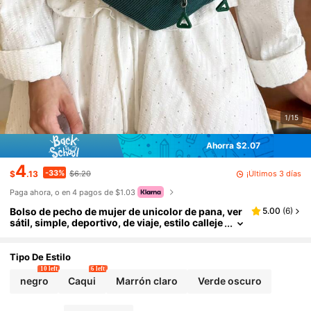
1/15
Ahorra $2.07
4
-33%
¡Últimos 3 días
$
.13
$6.20
Paga ahora, o en 4 pagos de $1.03
Bolso de pecho de mujer de unicolor de pana, ver
5.00
(
6
)
sátil, simple, deportivo, de viaje, estilo calleje
ro
Tipo De Estilo
10 left
6 left
negro
Caqui
Marrón claro
Verde oscuro