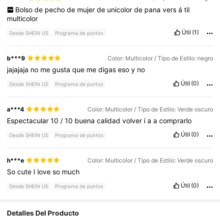
Bolso
de
pecho
de
mujer
de
unicolor
de
pana
vers
á
til
multicolor
Útil
(1)
Desde SHEIN US
Programa de puntos
b***9
Color: Multicolor / Tipo de Estilo: negro
jajajaja
no
me
gusta
que
me
digas
eso
y
no
Útil
(0)
Desde SHEIN US
Programa de puntos
a***4
Color: Multicolor / Tipo de Estilo: Verde oscuro
Espectacular
10
/
10
buena
calidad
volver
í
a
a
comprarlo
Útil
(0)
Desde SHEIN US
Programa de puntos
h***e
Color: Multicolor / Tipo de Estilo: Verde oscuro
So
cute
I
love
so
much
Útil
(0)
Desde SHEIN US
Programa de puntos
Detalles Del Producto