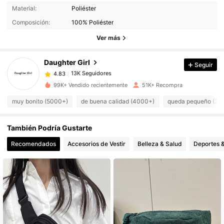
13K Seguidores
4.83
Material:
Poliéster
Composición:
100% Poliéster
13K Seguidores
4.83
Ver más
Daughter Girl
Seguir
13K Seguidores
4.83
a***8
pagó
Hace 1 día
99K+ Vendido recientemente
51K+ Recompra
13K Seguidores
4.83
muy bonito (5000+)
de buena calidad (4000+)
queda pequeño (30
También Podría Gustarte
13K Seguidores
4.83
Recomendados
Accesorios de Vestir
Belleza & Salud
Deportes &
13K Seguidores
4.83
13K Seguidores
4.83
13K Seguidores
4.83