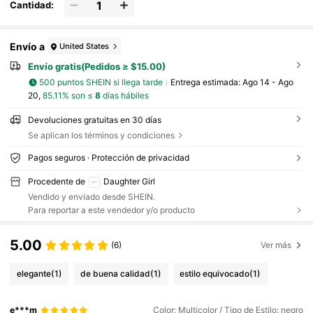
Cantidad:
Envío a
United States
Envío gratis(Pedidos ≥ $15.00)
500 puntos SHEIN si llega tarde
Entrega estimada:
Ago 14 - Ago
20,
85.11% son ≤
8
días hábiles
Devoluciones gratuitas en 30 días
Se aplican los términos y condiciones
Pagos seguros · Protección de privacidad
Procedente de
Daughter Girl
Vendido y enviado desde SHEIN.
Para reportar a este vendedor y/o producto
5.00
(6)
Ver más
elegante
(1)
de buena calidad
(1)
estilo equivocado
(1)
e***m
Color: Multicolor / Tipo de Estilo: negro