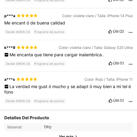
Desde SHEIN US
Programa de puntos
p***a
Color: violeta claro / Talla: iPhone 14 Plus
Me
encant
ó
de
buena
calidad
Útil
(2)
Desde SHEIN US
Programa de puntos
k***9
Color: violeta claro / Talla: Galaxy S25 Ultra
Me
encanta
que
tiene
para
cargar
inalambrica
.
Útil
(1)
Desde SHEIN US
Programa de puntos
a***s
Color: Rojo / Talla: iPhone 11
La
verdad
me
gust
ó
mucho
y
se
adapt
ó
muy
bien
a
mi
tel
é
fono
Útil
(1)
Desde SHEIN US
Programa de puntos
Detalles Del Producto
2.1K Seguidores
4.86
Material:
TPU
2.1K Seguidores
4.86
Ver más