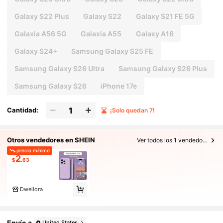
Galaxy S22 Plus
Galaxy S22
Galaxy S21 FE 5G
Galaxia A56 5G
Galaxia A55
Galaxy A16
Galaxy S24+
Samsung Galaxy S25 FE
Samsung Galaxy S26 Ultra
Samsung Galaxy S26 Plus
Samsung Galaxy S26
iPhone 17e
Cantidad:
¡Solo quedan 7!
Otros vendedores en SHEIN
Ver todos los 1 vendedores
precio mínimo
2
$
.63
Dwellora
Envío a
United States