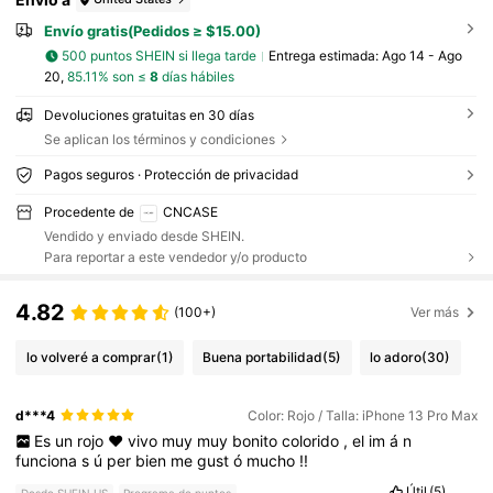
Envío gratis(Pedidos ≥ $15.00)
500 puntos SHEIN si llega tarde
Entrega estimada:
Ago 14 - Ago
20,
85.11% son ≤
8
días hábiles
Devoluciones gratuitas en 30 días
Se aplican los términos y condiciones
Pagos seguros · Protección de privacidad
Procedente de
CNCASE
Vendido y enviado desde SHEIN.
Para reportar a este vendedor y/o producto
4.82
(100+)
Ver más
lo volveré a comprar
(1)
Buena portabilidad
(5)
lo adoro
(30)
d***4
Color: Rojo / Talla: iPhone 13 Pro Max
Es
un
rojo
❤️
vivo
muy
muy
bonito
colorido
,
el
im
á
n
funciona
s
ú
per
bien
me
gust
ó
mucho
!!
Útil
(5)