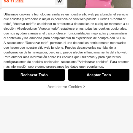
3
Plus, admite carga inalámbrica, fun
$
.92
-18%
Clientes habituales
da trasera de silicona suave, regalo
de primavera y cumpleaños
Utilizamos cookies y tecnologías similares en nuestro sitio web para brindar el servicio
que solicitas y ofrecerte la mejor experiencia de sitio web posible. Puedes "Rechazar
todo", "Aceptar todo" o establecer tu preferencia de cookies en cualquier momento a tu
6
elección. Al seleccionar "Aceptar todo", estableceremos todas las cookies opcionales,
que nos ayudan a analizar el tráfico, ofrecer funcionalidades mejoradas y personalizar
Ahorro de $4.41
el contenido y los anuncios para complementar tu experiencia de compra con SHEIN.
Funda de teléfono de moda ro
Local
Al seleccionar "Rechazar todo", permites el uso de cookies estrictamente necesarias
sa compatible con iPhone17 Pro Ma
3.8k+ vendidos
que hacen que nuestro sitio web funcione. Puedes desactivarlas cambiando la
x, 16 Pro Max, 15 Pro Max, 14 Pro M
3
configuración de tu navegador, pero esto puede afectar el funcionamiento del sitio web.
$
.59
-55%
ax, 13 Pro Max, con cubierta trasera
Para obtener más información sobre las cookies que utilizamos y para ajustar tus
suave y protectora de borde suave,
4-5 días hábiles
configuraciones de cookies opcionales, selecciona "Administrar cookies". Para obtener
funda de teléfono creativa unisex
más información sobre cómo procesamos los datos que recopilamos,
Rechazar Todo
Aceptar Todo
7
Administrar Cookies
AÑADIR A LA BOLSA
¡7% DE DESCUENTO!
Ahorro de $1.55
#1 Más vendidos
en Silicona Funda para teléfono con soporte
Clientes habituales
Funda de teléfono de silicona de luj
o de unicolor con 1 pieza de soport
#1 Más vendidos
#1 Más vendidos
en Silicona Funda para teléfono con soporte
en Silicona Funda para teléfono con soporte
e de anillo invisible mate, compatibl
Clientes habituales
Clientes habituales
700+ vendidos
(100+)
e con 16/15/14/13/12/11 Pro Plus M
#1 Más vendidos
en Silicona Funda para teléfono con soporte
3
ax, compatible con carga inalámbri
$
.45
-31%
Clientes habituales
ca, resistente al agua, a prueba de
golpes, anti-caídas, anti-rayones, p
rofesional para oficina, estética