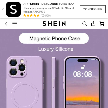
APP SHEIN - DESCUBRE TU ESTILO
×
¡Descarga y consigue un 30% de dto.!Usar el
CONSEGUIR
código: APPOFF30
(95,960)