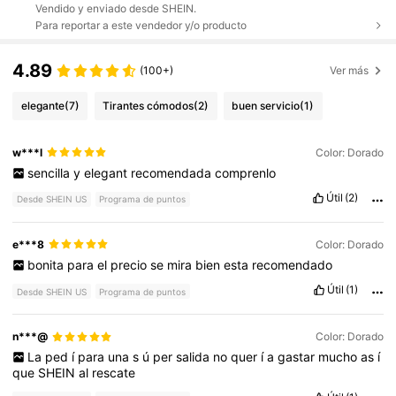
Vendido y enviado desde SHEIN.
Para reportar a este vendedor y/o producto
4.89
(100+)
Ver más
elegante
(7)
Tirantes cómodos
(2)
buen servicio
(1)
w***l
Color: Dorado
sencilla
y
elegant
recomendada
comprenlo
Útil
(2)
Desde SHEIN US
Programa de puntos
e***8
Color: Dorado
bonita
para
el
precio
se
mira
bien
esta
recomendado
Útil
(1)
Desde SHEIN US
Programa de puntos
n***@
Color: Dorado
La
ped
í
para
una
s
ú
per
salida
no
quer
í
a
gastar
mucho
as
í
que
SHEIN
al
rescate