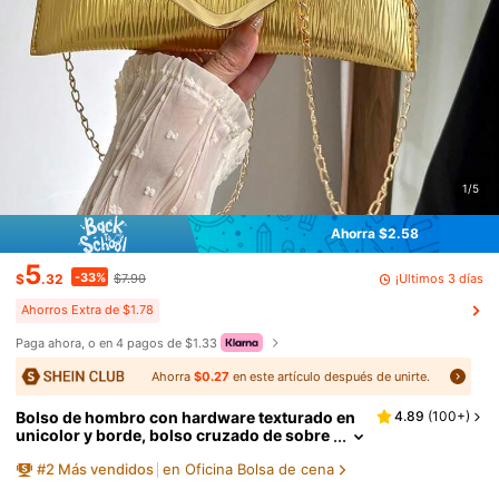
1/5
Ahorra $2.58
5
-33%
¡Últimos 3 días
$
.32
$7.90
Ahorros Extra de $1.78
Paga ahora, o en 4 pagos de $1.33
Ahorra
$0.27
en este artículo después de unirte.
Bolso de hombro con hardware texturado en
4.89
(
100+
)
unicolor y borde, bolso cruzado de sobre
con cadena de solapa, cartera, bolsa para
#
2
Más vendidos
en Oficina Bolsa de cena
teléfono - Adecuado para citas/eventos forma
les, bolso perfecto para fiesta, boda, baile de