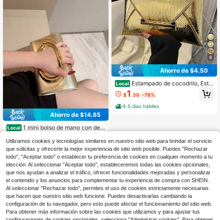
8
Ahorro de $4.50
Estampado de cocodrilo, Esta
Local
mpado de serpiente, Color sólido, M
1
$
.30
-78%
inimalista, Moderno, Cartera casual
de PU, Bolso sobre, Bolsos de mano
4-5 días hábiles
modernos para mujer, Boda
Ahorro de $14.65
1 mini bolso de mano con dec
Local
oración metálica de moda, elegante
9
$
.85
-60%
bolso de mano para mujer con detal
Utilizamos cookies y tecnologías similares en nuestro sitio web para brindar el servicio
le de barra metálica brillante, aspec
que solicitas y ofrecerte la mejor experiencia de sitio web posible. Puedes "Rechazar
4-5 días hábiles
to lujoso para vestidos de noche, fie
todo", "Aceptar todo" o establecer tu preferencia de cookies en cualquier momento a tu
stas, bodas, graduaciones, cadena
elección. Al seleccionar "Aceptar todo", estableceremos todas las cookies opcionales,
metálica incluida, Año Nuevo.
que nos ayudan a analizar el tráfico, ofrecer funcionalidades mejoradas y personalizar
el contenido y los anuncios para complementar tu experiencia de compra con SHEIN.
Al seleccionar "Rechazar todo", permites el uso de cookies estrictamente necesarias
que hacen que nuestro sitio web funcione. Puedes desactivarlas cambiando la
configuración de tu navegador, pero esto puede afectar el funcionamiento del sitio web.
Para obtener más información sobre las cookies que utilizamos y para ajustar tus
configuraciones de cookies opcionales, selecciona "Administrar cookies". Para obtener