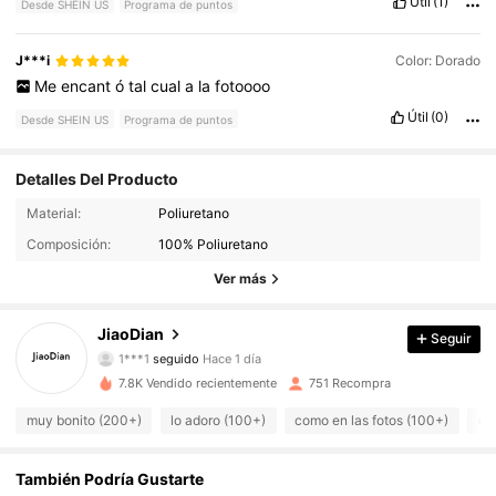
Útil
(1)
Desde SHEIN US
Programa de puntos
J***i
Color: Dorado
Me
encant
ó
tal
cual
a
la
fotoooo
Útil
(0)
Desde SHEIN US
Programa de puntos
Detalles Del Producto
667 Seguidores
4.87
Material:
Poliuretano
Composición:
100% Poliuretano
667 Seguidores
4.87
Ver más
667 Seguidores
4.87
JiaoDian
Seguir
667 Seguidores
4.87
7.8K Vendido recientemente
751 Recompra
667 Seguidores
4.87
muy bonito (200+)
lo adoro (100+)
como en las fotos (100+)
de
667 Seguidores
4.87
También Podría Gustarte