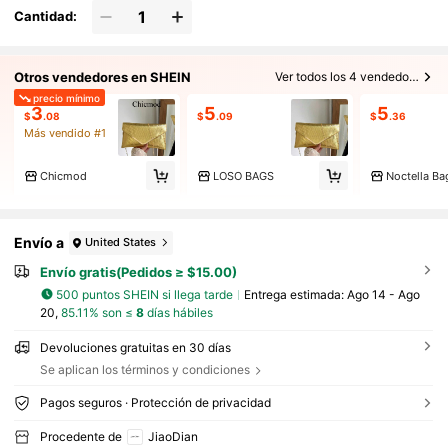
graduación, cena/banquete que combina con
Cantidad:
vestido de fiesta, vestido de noche y vestido d
e lentejuelas
Otros vendedores en SHEIN
Ver todos los 4 vendedores
precio mínimo
3
5
5
$
.08
$
.09
$
.36
Más vendido #1
Chicmod
LOSO BAGS
Noctella Ba
Envío a
United States
Envío gratis(Pedidos ≥ $15.00)
500 puntos SHEIN si llega tarde
Entrega estimada:
Ago 14 - Ago
20,
85.11% son ≤
8
días hábiles
Devoluciones gratuitas en 30 días
Se aplican los términos y condiciones
Pagos seguros · Protección de privacidad
Procedente de
JiaoDian