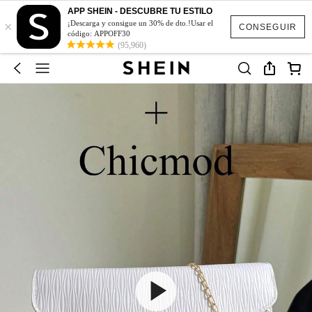
APP SHEIN - DESCUBRE TU ESTILO
×
¡Descarga y consigue un 30% de dto.!Usar el
CONSEGUIR
código: APPOFF30
(95,960)