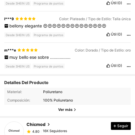
Útil
(0)
Desde SHEIN US
Programa de puntos
l***9
Color: Plateado / Tipo de Estilo: Talla única
bellony
elegante
😍😍😍😍😍😍😍😍😍😍😍😍😍😍
Útil
(0)
Desde SHEIN US
Programa de puntos
m***e
Color: Dorado / Tipo de Estilo: oro
muy
bello
ese
sobre
.................
Útil
(0)
Desde SHEIN US
Programa de puntos
Detalles Del Producto
Material:
Poliuretano
16K Seguidores
4.80
Composición:
100% Poliuretano
Ver más
16K Seguidores
4.80
Chicmod
Seguir
16K Seguidores
4.80