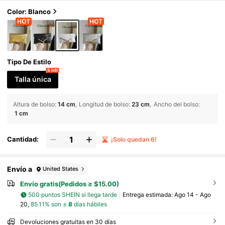
da para teléfono, adecuado para citas/evento
s formales, compras, cartera, compras, mujer
Color: Blanco
es jóvenes, estudiantes universitarias, recién
casadas, damas de oficina. Ideal para oficina,
universidad, trabajo, negocios, viajes al trabaj
o, actividades al aire libre, viajes y salidas
Tipo De Estilo
6 left
Talla única
Altura de bolso
:
14 cm
Longitud de bolso
:
23 cm
Ancho del bolso
:
1 cm
Cantidad:
¡Solo quedan 6!
Envío a
United States
Envío gratis(Pedidos ≥ $15.00)
500 puntos SHEIN si llega tarde
Entrega estimada:
Ago 14 - Ago
20,
85.11% son ≤
8
días hábiles
Devoluciones gratuitas en 30 días