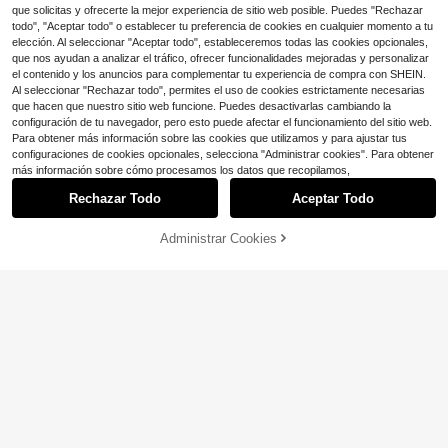
que solicitas y ofrecerte la mejor experiencia de sitio web posible. Puedes "Rechazar
todo", "Aceptar todo" o establecer tu preferencia de cookies en cualquier momento a tu
elección. Al seleccionar "Aceptar todo", estableceremos todas las cookies opcionales,
que nos ayudan a analizar el tráfico, ofrecer funcionalidades mejoradas y personalizar
el contenido y los anuncios para complementar tu experiencia de compra con SHEIN.
Al seleccionar "Rechazar todo", permites el uso de cookies estrictamente necesarias
que hacen que nuestro sitio web funcione. Puedes desactivarlas cambiando la
configuración de tu navegador, pero esto puede afectar el funcionamiento del sitio web.
Para obtener más información sobre las cookies que utilizamos y para ajustar tus
configuraciones de cookies opcionales, selecciona "Administrar cookies". Para obtener
más información sobre cómo procesamos los datos que recopilamos,
Rechazar Todo
Aceptar Todo
#ClutchesNoche
Administrar Cookies
¡28% DE DESCUENTO!
AÑADIR A LA BOLSA
Ahorro de $16.53
Bolso de solapa cuadrado con cade
na de lentejuelas, glamoroso, elega
Clientes habituales
Embrague de noche con lazo
Local
nte y lujoso. Una opción ideal para
100+ vendidos
para mujer con diseño plisado, bols
9
bolsos de noche, bolsos de fiesta, a
$
.97
-62%
o de mano con cadena Embrague d
8
decuado para chicas de fiesta, dam
$
.63
-33%
e satén plisado con lazo para mujer
Envío Rápido
as, novias. Combina perfectamente
Bolso de mano con cadena cruzada
con vestidos brillantes para fiestas,
ideal para bodas, fiestas y bailes E
bodas, bailes, cenas de gala/banqu
mbrague de noche con lazo para m
etes, Día de San Valentín, vestidos
ujer, embrague de satén de seda pa
elegantes de damas, vestidos de ga
ra bodas con asa de anillo adecuad
la elegantes, y combina perfectame
o para ocasiones formales y novias
nte con el equipo de damas de hon
Blanco. Bolsas de playa, de verano.
or. La mejor opción elegante para re
Artículos esenciales para viajes, im
galos de despedida de soltera.
prescindibles para vacaciones, nec