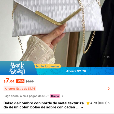
1/10
Ahorra $2.76
7
-28%
$
.04
$9.80
Ahorros Extra de $1.76
Paga ahora, o en 4 pagos de $1.76
Bolso de hombro con borde de metal texturiza
4.79
(
100+
)
do de unicolor, bolso de sobre con caden
a de solapa, bolso bandolera, cartera, fun