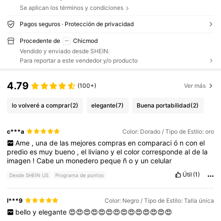
Se aplican los términos y condiciones
Pagos seguros · Protección de privacidad
Procedente de
Chicmod
Vendido y enviado desde SHEIN.
Para reportar a este vendedor y/o producto
4.79
(100+)
Ver más
lo volveré a comprar
(2)
elegante
(7)
Buena portabilidad
(2)
c***a
Color: Dorado / Tipo de Estilo: oro
Ame
,
una
de
las
mejores
compras
en
comparaci
ó
n
con
el
predio
es
muy
bueno
,
el
liviano
y
el
color
corresponde
al
de
la
imagen
!
Cabe
un
monedero
peque
ñ
o
y
un
celular
Útil
(1)
Desde SHEIN US
Programa de puntos
l***9
Color: Negro / Tipo de Estilo: Talla única
bello
y
elegante
😍😍😍😍😍😍😍😍😍😍😍😍😍😍