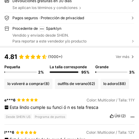
Devoluciones gratuitas en 30 días
Se aplican los términos y condiciones
Pagos seguros · Protección de privacidad
Procedente de
Sparklyn
Vendido y enviado desde SHEIN.
Para reportar a este vendedor y/o producto
4.81
(1000+)
Ver más
Pequeña
La talla corresponde
Grande
2%
95%
3%
lo volveré a comprar
(8)
outfits de verano
(62)
lo adoro
(88)
e***6
Color: Multicolor / Talla: 11Y
Esta
lindo
cumple
su
funci
ó
n
es
tela
fresca
Útil
(2)
Desde SHEIN US
Programa de puntos
l***6
Color: Multicolor / Talla: 12Y