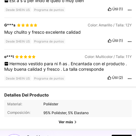
Est
á
s
ú
per
lindo
le
qued
ó
muy
bien
Útil
(1)
Desde SHEIN US
Programa de puntos
G***s
Color: Amarillo / Talla: 12Y
Muy
chulito
y
fresco
excelente
calidad
Útil
(1)
Desde SHEIN US
Programa de puntos
o***l
Color: Multicolor / Talla: 11Y
Hermoso
vestido
para
ni
ñ
as
.
Encantada
con
el
producto
.
Muy
buena
calidad
y
fresco
.
La
talla
corresponde
Útil
(2)
Desde SHEIN US
Programa de puntos
Detalles Del Producto
134K Seguidores
4.81
Material:
Poliéster
Composición:
95% Poliéster, 5% Elastano
134K Seguidores
4.81
Ver más