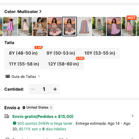
te en el bajo, vestido casual vintage y vib
rante perfecto para salidas de verano y vacac
iones
Color: Multicolor
Talla
1 left
8Y
(48-50 in)
9Y
(50-53 in)
10Y
(53-55 in)
6 left
11Y
(55-58 in)
12Y
(58-60 in)
Guía de Tallas
Cantidad:
Envío a
United States
Envío gratis(Pedidos ≥ $15.00)
500 puntos SHEIN si llega tarde
Entrega estimada:
Ago 14 - Ago
20,
85.11% son ≤
8
días hábiles