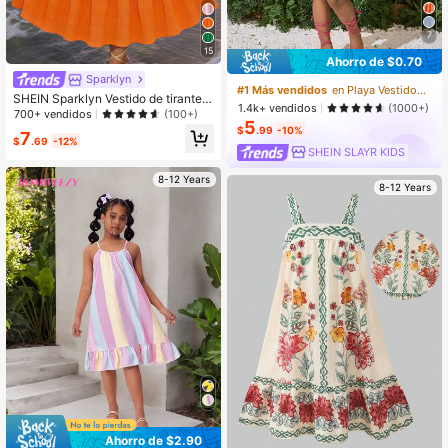
7
15
Ahorro de $0.70
Sparklyn
#1 Más vendidos
en Playa Vestidos para niñas preadolescentes
SHEIN Sparklyn Vestido de tirantes
1.4k+ vendidos
(1000+)
de niña con parches de punto de co
700+ vendidos
(100+)
5
lores y tela naranja
$
.99
-10%
7
$
.69
-12%
SHEIN SLAYR KIDS
8-12 Years
8-12 Years
Ahorro de $2.90