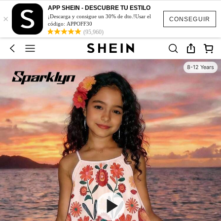
APP SHEIN - DESCUBRE TU ESTILO
×
¡Descarga y consigue un 30% de dto.!Usar el
CONSEGUIR
código: APPOFF30
(95,960)
8-12 Years