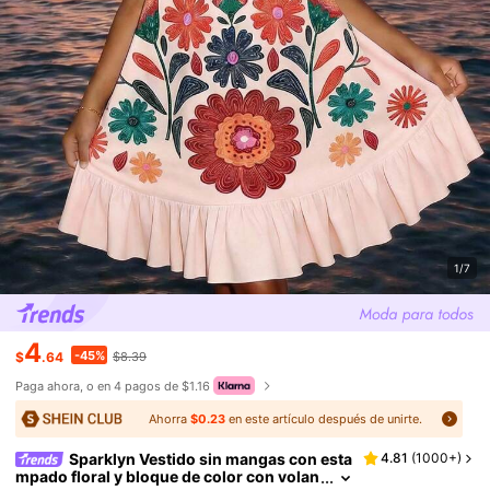
1/7
4
-45%
$
.64
$8.39
Paga ahora, o en 4 pagos de $1.16
Ahorra
$0.23
en este artículo después de unirte.
Sparklyn Vestido sin mangas con esta
4.81
(
1000+
)
mpado floral y bloque de color con volan