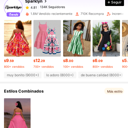
Sparklyn
Seguir
134K Seguidores
4.81
a***1
pagó
Hace 5 horas
1.8M Vendido recientemente
710K Recompra
Increment
134K Seguidores
4.81
134K Seguidores
4.81
134K Seguidores
4.81
9
12
8
6
5
$
.59
$
.29
$
.00
$
.09
$
800+ vendidos
700+ vendidos
100+ vendidos
800+ vendidos
900
134K Seguidores
4.81
muy bonito (9000+)
lo adoro (8000+)
de buena calidad (8000+)
Estilos Combinados
134K Seguidores
Más estilo
4.81
134K Seguidores
4.81
134K Seguidores
4.81