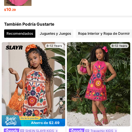
10
$
.29
134K Seguidores
4.81
También Podría Gustarte
Recomendados
Juguetes y Juegos
Ropa Interior y Ropa de Dormir
8-12 Years
8-12 Years
15
Ahorro de $2.69
SHEIN SLAYR KIDS
Travachic KIDS