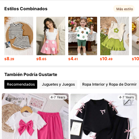
11K Seguidores
Estilos Combinados
4.72
Más estilo
11K Seguidores
4.72
11K Seguidores
4.72
8
6
4
10
1
$
.29
$
.65
$
.41
$
.49
$
11K Seguidores
4.72
También Podría Gustarte
Recomendados
Juguetes y Juegos
Ropa Interior y Ropa de Dormir
11K Seguidores
4.72
4-7 Years
4-7 Years
11K Seguidores
4.72
11K Seguidores
4.72