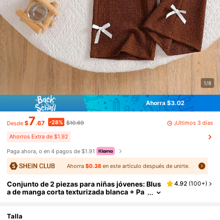
1/8
Ahorra $3.02
7
-28%
¡Últimos 3 días
$
.67
$10.69
Desde
Ahorros Extra de $1.92
Paga ahora, o en 4 pagos de $1.91
Ahorra
$0.38
en este artículo después de unirte.
Conjunto de 2 piezas para niñas jóvenes: Blus
4.92
(
100+
)
a de manga corta texturizada blanca + Pa
ntalón ancho texturizado caqui con decor
ación de lazo floral 3D, adecuado para uso cas
ual y de vacaciones en verano
Talla