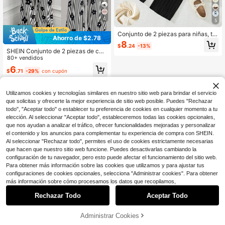
4
5
Conjunto de 2 piezas para niñas, to
Ahorro de $2.78
p sin mangas de cuello redondo con
8
$
.24
-13%
diseño de botón gota de agua en la
SHEIN Conjunto de 2 piezas de ca
espalda y decoración de lazo, y pa
miseta blanca con estampado y pa
80+ vendidos
ntalones largos, casual de moda par
ntalones de punto a rayas en negro
6
a uso diario y salidas, verano
$
.71
-29%
con cupón
y blanco, estilo casual minimalista p
ara niñas, adecuado para salidas ca
suales, la escuela y vacaciones
Utilizamos cookies y tecnologías similares en nuestro sitio web para brindar el servicio
que solicitas y ofrecerte la mejor experiencia de sitio web posible. Puedes "Rechazar
todo", "Aceptar todo" o establecer tu preferencia de cookies en cualquier momento a tu
elección. Al seleccionar "Aceptar todo", estableceremos todas las cookies opcionales,
que nos ayudan a analizar el tráfico, ofrecer funcionalidades mejoradas y personalizar
el contenido y los anuncios para complementar tu experiencia de compra con SHEIN.
Al seleccionar "Rechazar todo", permites el uso de cookies estrictamente necesarias
que hacen que nuestro sitio web funcione. Puedes desactivarlas cambiando la
configuración de tu navegador, pero esto puede afectar el funcionamiento del sitio web.
Para obtener más información sobre las cookies que utilizamos y para ajustar tus
configuraciones de cookies opcionales, selecciona "Administrar cookies". Para obtener
más información sobre cómo procesamos los datos que recopilamos,
Rechazar Todo
Aceptar Todo
Administrar Cookies
¡28% DE DESCUENTO!
AÑADIR A LA BOLSA