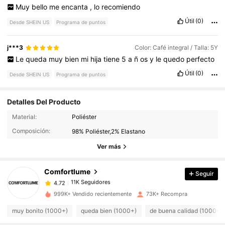
Muy
bello
me
encanta
,
lo
recomiendo
Útil
(0)
Desde SHEIN US
Programa de puntos
j***3
Color: Café integral / Talla: 5Y
Le
queda
muy
bien
mi
hija
tiene
5
a
ñ
os
y
le
quedo
perfecto
Útil
(0)
Desde SHEIN US
Programa de puntos
Detalles Del Producto
11K Seguidores
4.72
Material:
Poliéster
Composición:
98% Poliéster,2% Elastano
11K Seguidores
4.72
Ver más
Comfortlume
Seguir
11K Seguidores
4.72
c***6
pagó
Hace 3 horas
999K+ Vendido recientemente
73K+ Recompra
11K Seguidores
4.72
muy bonito (1000+)
queda bien (1000+)
de buena calidad (1000+)