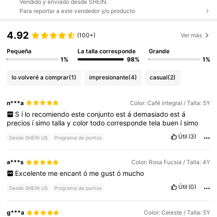
Vendido y enviado desde SHEIN.
Para reportar a este vendedor y/o producto
4.92
(100+)
Ver más
Pequeña
La talla corresponde
Grande
1%
98%
1%
lo volveré a comprar
(1)
impresionante
(4)
casual
(2)
n***a
Color: Café integral / Talla: 5Y
S
í
lo
recomiendo
este
conjunto
est
á
demasiado
est
á
precios
í
simo
talla
y
color
todo
corresponde
tela
buen
í
simo
Útil
(3)
Desde SHEIN US
Programa de puntos
a***s
Color: Rosa Fucsia / Talla: 4Y
Excelente
me
encant
ó
me
gust
ó
mucho
Útil
(0)
Desde SHEIN US
Programa de puntos
g***a
Color: Celeste / Talla: 5Y