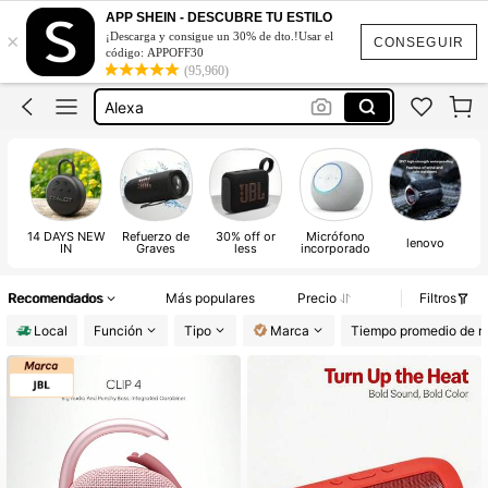
Bocinas De Bluetooth
APP SHEIN - DESCUBRE TU ESTILO
×
¡Descarga y consigue un 30% de dto.!Usar el
Jbl
CONSEGUIR
código: APPOFF30
(95,960)
Bosinas Bluetooth
Alexa
Jbl Bluetooth Speaker
Bocinas De Bluetooth
14 DAYS NEW
Refuerzo de
30% off or
Micrófono
A
lenovo
IN
Graves
less
incorporado
Recomendados
Más populares
Precio
Filtros
Local
Función
Tipo
Marca
Tiempo promedio de re