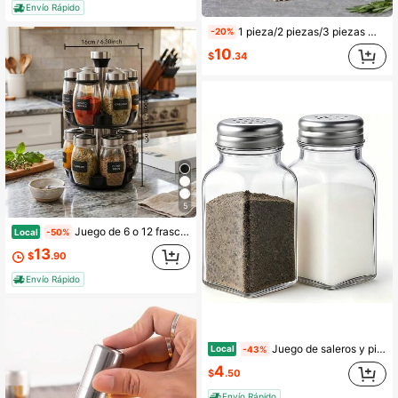
Envío Rápido
1 pieza/2 piezas/3 piezas Molinillo de sal y pimienta de madera, molinillo de especias de palisandro
-20%
10
$
.34
5
Juego de 6 o 12 frascos de vidrio - Organizador giratorio para especias de cocina, carrusel para hierbas y especias de encimera - Ideal para accesorios de encimera de cocina, organización y almacenamiento de especias
Local
-50%
13
$
.90
Envío Rápido
Juego de saleros y pimenteros Gulex, salero de 2 piezas de vidrio de alta transparencia
Local
-43%
4
$
.50
Envío Rápido