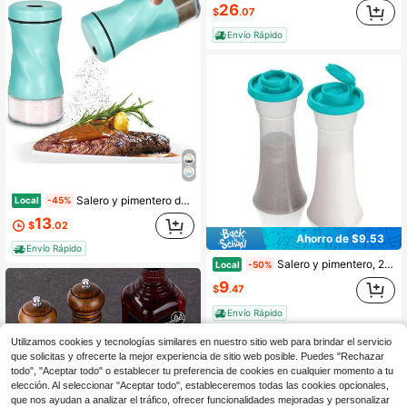
26
$
.07
Envío Rápido
Salero y pimentero de color azul verdoso con orificio de vertido ajustable, 4 oz | Salero de vidrio con tapas de acero inoxidable para el hogar, restaurantes, ideal para sal del Himalaya
Local
-45%
13
$
.02
Ahorro de $9.53
Envío Rápido
Salero y pimentero, 2 unidades/set Salero y pimentero de plástico grande con tapa, botella de condimentos a prueba de humedad para cocina del hogar y restaurante
Local
-50%
9
$
.47
Envío Rápido
3
Hay otros vendedores
Utilizamos cookies y tecnologías similares en nuestro sitio web para brindar el servicio
que solicitas y ofrecerte la mejor experiencia de sitio web posible. Puedes "Rechazar
todo", "Aceptar todo" o establecer tu preferencia de cookies en cualquier momento a tu
elección. Al seleccionar "Aceptar todo", estableceremos todas las cookies opcionales,
que nos ayudan a analizar el tráfico, ofrecer funcionalidades mejoradas y personalizar