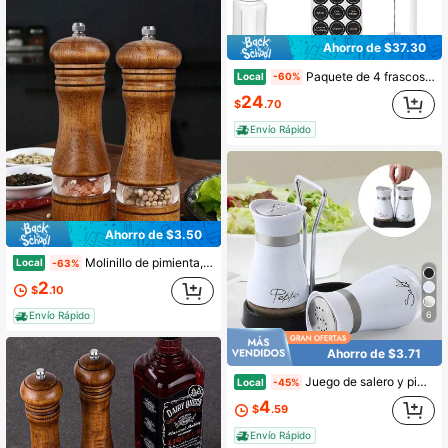
Ahorro de $37.30
Paquete de 4 frascos de especias de acacia, recipientes de especias de 113 g (con tapas de acacia), frascos de vidrio con etiquetas, cajas cuadradas para almacenar especias, recipientes para especias de cocina
Local
-60%
24
$
.70
Envío Rápido
Ahorro de $3.50
Molinillo de pimienta, juego de molinillos de sal y pimienta de madera, molinillo de sal marina doméstico, molinillo de especias de madera, molinillo de pimienta manual, triturador de especias, botella de especias reutilizable, juego de molinillos de pimienta recargable con ventana de visualización de acrílico y rotor de molienda de cerámica ajustable, adecuado para barbacoas, picnics, acampadas, utensilios de cocina, regalos de San Valentín, decoración de cocina.
Local
-63%
2
$
.10
6
Envío Rápido
Ahorro de $3.71
Juego de salero y pimentero, recipientes de acero inoxidable para sal con botella de vidrio para mesa, cocina, caravana, camping, barbacoa, juego de 2, disponible en varios colores.
Local
-45%
4
$
.59
Envío Rápido