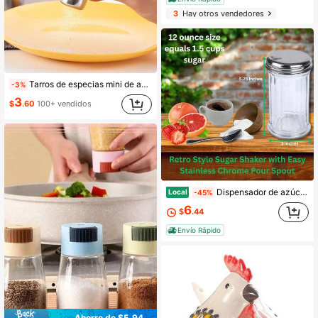
3
Hay otros vendedores
Tarros de especias mini de acero inoxidable - Saleros y pimenteros portátiles para uso en exteriores, artículos esenciales de cocina compactos
-3%
3
$
.60
100+ vendidos
Dispensador de azúcar de vidrio Tracy Global con pico vertedor - Estilo retro de los años 50 para azucarero/vertedor para café, té y encimeras de cocina (1)
Local
-45%
6
$
.44
Envío Rápido
Ahorro de $5.94