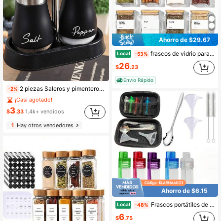
Ahorro de $29.67
frascos de vidrio para especias con tapa de bamb recipientes cuadrados de 118 ml para especias para organizar la despensa botellas para condimentos con etiquetas cucharas embudo para sal y az car
Local
-53%
26
$
.23
Envío Rápido
2 piezas Saleros y pimenteros de vidrio - Lindos frascos herméticos para condimentar (Negro y plateado), Adecuados para picnics al aire libre, BBQs y uso en la cocina, Regalo de Navidad 2025
-2%
¡Casi agotado!
3
$
.33
1.4k+ vendidos
1
Hay otros vendedores
Ahorro de $6.15
Frascos portátiles de viaje para especias con cuchara, juego de recipientes a prueba de fugas para condimentos, almacenamiento hermético de condimentos para camping, senderismo y cocina al aire libre
Local
-48%
6
$
.75