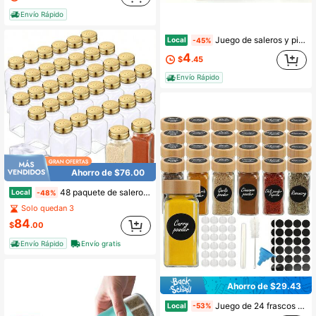
Envío Rápido
Juego de saleros y pimenteros Gulex, salero de 2 piezas de vidrio de alta transparencia
Local
-45%
4
$
.45
Envío Rápido
Ahorro de $76.00
48 paquete de saleros de vidrio a granel con tapas y tapas de acero inoxidable de 2.7 oz, pequeños saleros para cocina, restaurantes y catering, suministros para bodas y fiestas, Clásico dorado
Local
-48%
Solo quedan 3
84
$
.00
Envío Rápido
Envío gratis
Ahorro de $29.43
Juego de 24 frascos de vidrio para especias con etiquetas, recipientes de 118 ml (4 oz) con tapas de bambú, juego de prueba y suplemento de recipientes cuadrados para condimentos, ideal para especieros, cajones y armarios.
Local
-53%