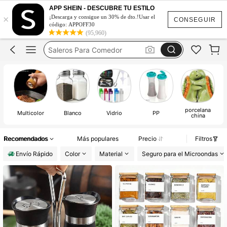
Salero De Cocina
APP SHEIN - DESCUBRE TU ESTILO
×
Saleros De Cocina
¡Descarga y consigue un 30% de dto.!Usar el
CONSEGUIR
código: APPOFF30
Salero Y Pimentero
(95,960)
Saleros Para Comedor
Saleros Para Fiesta
Salero De Cocina
Saleros De Cocina
porcelana
Multicolor
Blanco
Vidrio
PP
china
Recomendados
Más populares
Precio
Filtros
Envío Rápido
Color
Material
Seguro para el Microondas