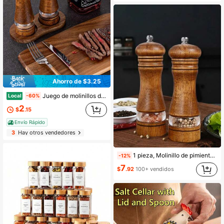
Ahorro de $3.25
Juego de molinillos de sal y pimienta de madera - Mecanismo de molienda de cerámica ajustable con ventana de acrílico - Molinillos de especias manuales recargables para cocina, barbacoa & camping (Idea de regalo)
Local
-60%
2
$
.15
Envío Rápido
3
Hay otros vendedores
1 pieza, Molinillo de pimienta, Molinillo de sal marina para el hogar, Molinillo de especias de madera, Molinillo de pimienta manual, Triturador de especias, Botella de especias reutilizable para barbacoa, picnic, camping, utensilios de cocina, regalos del Día de San Valentín, decoración de cocina
-12%
7
$
.92
100+ vendidos