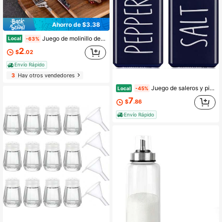
Ahorro de $3.38
Juego de molinillo de sal y pimienta de madera - Decoración de cocina de estilo granja & molinillo de especias con ventana de acrílico, rotor de cerámica ajustable, molinillo recargable para barbacoa, camping & picnic, regalo de gadget de cocina lindo
Local
-63%
2
$
.02
Envío Rápido
3
Hay otros vendedores
Juego de saleros y pimenteros azul marino - Salero de vidrio lindo para cocina y mesa, RV, campamento, barbacoa - Decoración y accesorios de cocina azul
Local
-45%
7
$
.86
Envío Rápido