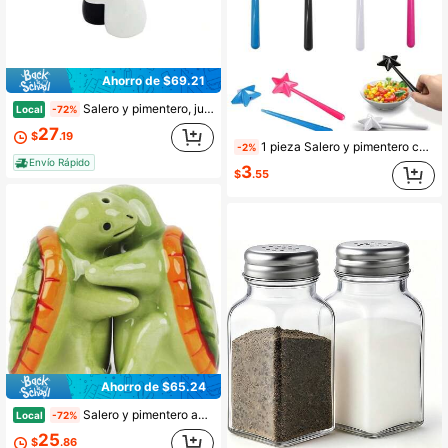
Ahorro de $69.21
Salero y pimentero, juego de pareja abrazada, en blanco y negro, fácil de rellenar y dispensar (condimento y especias) - S1
Local
-72%
27
$
.19
1 pieza Salero y pimentero con forma de varita mágica, salero y pimentero de varitas de colores, salero y pimentero lindos, regalo lindo para la cocina, salero y pimentero, regalos divertidos, regalos graciosos, utensilios de cocina lindos
-2%
Envío Rápido
3
$
.55
Ahorro de $65.24
Salero y pimentero abrazados
Local
-72%
25
$
.86