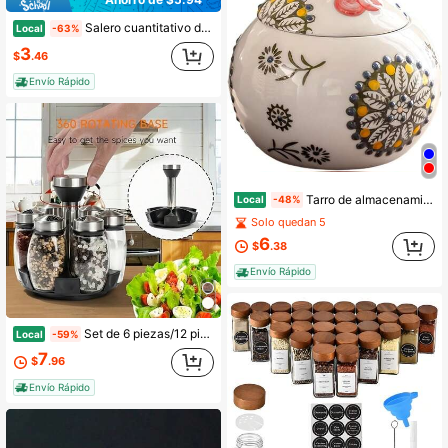
Salero cuantitativo de vidrio de 4/6 piezas, dispensador de sal de presión, tarro de condimentos a prueba de humedad para cocina doméstica, dispensador de sal de vidrio con control de presión
Local
-63%
3
$
.46
Envío Rápido
Tarro de almacenamiento de cerámica con tapa con forma de gallo, tarro de almacenamiento decorativo con diseño floral pintado a mano, recipiente decorativo de granja con cabeza de pollo para azúcar, sal, café
Local
-48%
Solo quedan 5
6
$
.38
Envío Rápido
Set de 6 piezas/12 piezas de tarros de vidrio - Organizador giratorio de especias para cocina, carrusel de hierbas y especias para encimera - Ideal para accesorios de cocina, organización de especias y almacenamiento
Local
-59%
7
$
.96
Envío Rápido