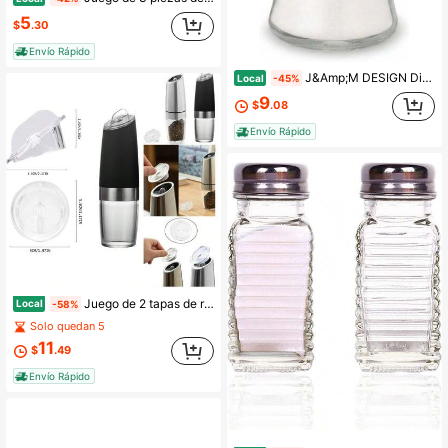
5
$
.30
Envío Rápido
J&Amp;M DESIGN Dispensador de Azúcar de Vidrio con Pico Vertedor para Barra de Café, Té y Repostería de Cocina, Tapa Hermética de Vertido Automático - Recipiente de 75 Oz
Local
-45%
9
$
.08
Envío Rápido
Juego de 2 tapas de repuesto para molinillo eléctrico de sal y pimienta de alimentación por gravedad, grosor ajustable, funciona con batería, versión con luz LED, agitadores automáticos
Local
-58%
Solo quedan 5
11
$
.49
Envío Rápido