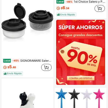
1st Choice Salero y Pimentero con Tapas de Acero Inoxidable Juego de 2 (Saleros Rectangulares a Rayas)
Local
-46%
6
$
.34
Envío Rápido
SIGNORAWARE Salero y Pimentero a Prueba de Humedad Juego de 2 Pequeños Mini Salero para Llevar Camping Picnic Aire Libre Cocina Cajas de Almuerzo Viaje Juego de Especias
Local
-45%
5
$
.46
Envío Rápido