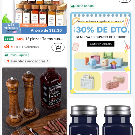
Envío Rápido
Ahorro de $12.30
12 piezas Tarros cuadrados de 40 onzas para condimentos, botellas de polvo de pimienta de 120 ml, juego de frascos de condimentos de bambú/madera/vidrio
Local
-56%
9
$
.70
100+ vendidos
Envío Rápido
3
Hay otros vendedores