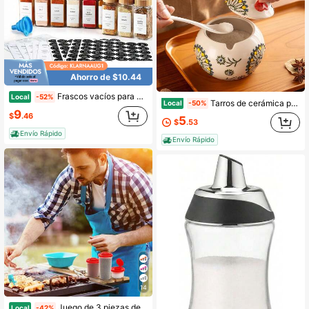
Ahorro de $10.44
Frascos vacíos para especias con etiqueta (paquete de 12 frascos de vidrio con tapa de bambú). Botellas pequeñas de 177 ml (6 oz) para almacenar especias.
Local
-52%
Tarros de cerámica para especias y azúcar con tapa y cuchara, almacenamiento de cocina fácil de limpiar para encimera o despensa
Local
-50%
9
$
.46
5
$
.53
Envío Rápido
Envío Rápido
14
Juego de 3 piezas de botellas combinadas de sal y pimienta grandes, medianas y pequeñas con botellas herméticas para la sal, adecuadas para camping, picnics, loncheras de cocina al aire libre, coleccionistas de especias de viaje, frascos de especias de plástico herméticos con tapas transparentes y rojas para dispensar, frascos de condimentos para barbacoa y dispensadores de polvo
Local
-42%