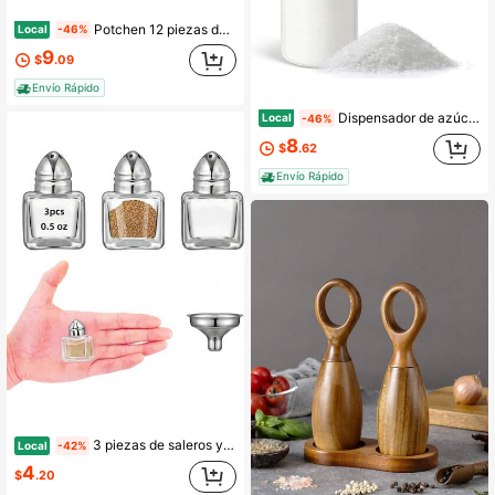
Potchen 12 piezas de saleros y pimenteros pequeños de 0.5 oz con embudos, tarros de vidrio transparente mini para condimentos, especias diminutas a granel para boda, fiesta, restaurante, hogar, cocina, viaje y camping (blanco)
Local
-46%
9
$
.09
Envío Rápido
Dispensador de azúcar Loscarol con pico vertedor &amp; tapa, frasco de vidrio de 17 oz para azúcar, para barra de café, té &amp; repostería, contenedor de azúcar sellado de calidad comercial para azúcar, miel, jarabe para cocina del hogar
Local
-46%
8
$
.62
Envío Rápido
3 piezas de saleros y pimenteros pequeños de 0.5 oz con forma de cubo, tapas de tono, frascos de vidrio transparente para condimentos, saleros de especias con embudo para bodas, fiestas, restaurantes, hogar y cocina (3, plateado)
Local
-42%
4
$
.20