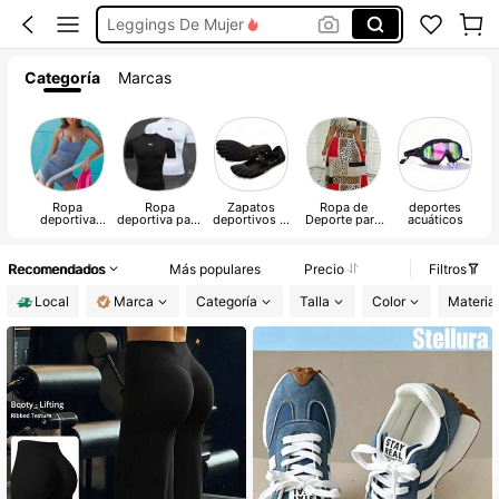
Leggings De Mujer
Musera Sport
Categoría
Marcas
Glowmode Ropa Deportiva
Glowmode
Ropa
Ropa
Zapatos
Ropa de
deportes
Tr
deportiva
deportiva para
deportivos al
Deporte para
acuáticos
de
Mujer
hombres
aire libre
Mujer Plus
un
Recomendados
Más populares
Precio
Filtros
Local
Marca
Categoría
Talla
Color
Material