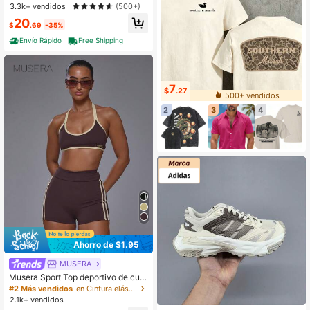
3.3k+ vendidos
(500+)
20
$
.69
-35%
Envío Rápido
Free Shipping
7
$
.27
500+ vendidos
2
3
4
Ahorro de $1.95
MUSERA
Musera Sport Top deportivo de cuel
lo de pico con ribete de contraste, e
#2 Más vendidos
en Cintura elástica Sujetadores deportivos para mu
spalda abierta y cuello halter, de ta
2.1k+ vendidos
cto suave para actividades deportiv