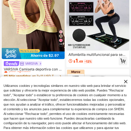
38
Alfombrilla multifuncional para sent
Ahorro de $2.97
adillas con posición de pies para pr
1
$
.49
-12%
evenir lesiones de rodilla, base engr
VARSIVA
#5 Más vendidos
en 7~11 USD Tops deportivos para mujer
osada antideslizante, almohadilla e
¡Casi agotado!
VARSIVA Camiseta deportiva con e
stética para sentadillas apta para ej
stampado de bloques de color contr
#5 Más vendidos
#5 Más vendidos
en 7~11 USD Tops deportivos para mujer
en 7~11 USD Tops deportivos para mujer
ercicios en piso de apartamento, en
astante y rayas, con espalda hueca
7.2k+ vendidos
trenamiento en casa, pilates y equi
¡Casi agotado!
¡Casi agotado!
11
po de gimnasio
#5 Más vendidos
en 7~11 USD Tops deportivos para mujer
$
.42
-21%
Utilizamos cookies y tecnologías similares en nuestro sitio web para brindar el servicio
después del cupón
¡Casi agotado!
que solicitas y ofrecerte la mejor experiencia de sitio web posible. Puedes "Rechazar
todo", "Aceptar todo" o establecer tu preferencia de cookies en cualquier momento a tu
elección. Al seleccionar "Aceptar todo", estableceremos todas las cookies opcionales,
que nos ayudan a analizar el tráfico, ofrecer funcionalidades mejoradas y personalizar
el contenido y los anuncios para complementar tu experiencia de compra con SHEIN.
Al seleccionar "Rechazar todo", permites el uso de cookies estrictamente necesarias
que hacen que nuestro sitio web funcione. Puedes desactivarlas cambiando la
configuración de tu navegador, pero esto puede afectar el funcionamiento del sitio web.
Para obtener más información sobre las cookies que utilizamos y para ajustar tus
Ahorro de $16.80