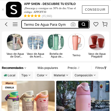
Yeti
APP SHEIN - DESCUBRE TU ESTILO
×
¡Descarga y consigue un 30% de dto.!Usar el
Termo De Agua
CONSEGUIR
código: APPOFF30
(95,960)
Termo De Agua Para Gym
Botella Para Agua
Termo Para Agua Fría
Yeti
Termo De Agua
Vaso de Agua
Vaso de Agua
Botella de
Vaso de Agua
Termo
de Gran
de Acero
Agua de
Plegable
Capacidad
Inoxidable
Plástico
Recomendados
Más populares
Precio
Filtros
Local
Tipo
Color
Material
Composición