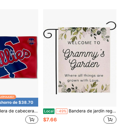
Ahorro de $38.70
becera impresa WinCraft Philadelphia Phillies 3x5.
Bandera de jardín regalo de la abuela, estilo vertical, dos tamaños, bandera de patio de vacaciones de verano regalo de la abuela, decoración exterior, 12.5x18 pulgadas
Local
-49%
$7.66