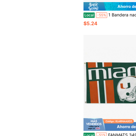
Ahorro d
1 Bandera nacional de Ghana de 3X5 pies - Material de poliéster duradero, apto para uso en interiores y exteriores, con ojales, colores vibrantes y adec
Local
-55%
$5.24
Ahorro de
FANMATS 34986 Bandera de uniforme local de l
Local
-51%