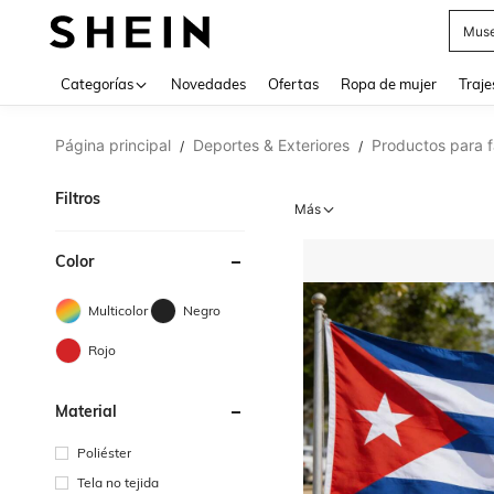
Muse
Categorías
Novedades
Ofertas
Ropa de mujer
Traje
Página principal
Deportes & Exteriores
Productos para f
/
/
Filtros
Más
Color
Multicolor
Negro
Rojo
Material
Poliéster
Tela no tejida