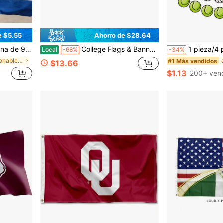
e $5.55
Ahorro de $28.64
coración del hogar y fiestas
College Flags & Banners Co. Bandera a Cuadros de Tennessee Volunteers
1 pieza/4 piezas Banderines de papel decorativos con temática de balones deport
Local
-68%
-34%
en Coleccionables deportivos - Banderas
#1 Más vendidos
$13.66
$1.13
200+ ven