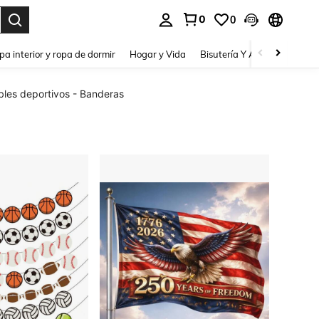
0
0
pa interior y ropa de dormir
Hogar y Vida
Bisutería Y Accesorios
Be
bles deportivos - Banderas