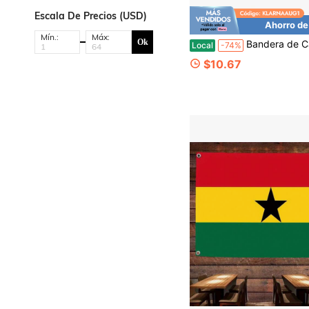
Escala De Precios (USD)
Ahorro de
Mín.:
Máx:
Ok
Bandera de Cactus del Desierto de la Universidad Texas A&M TAMU - 3 X 5 Pies Bandera de los Aggies, Tela Duradera p
Local
-74%
$10.67