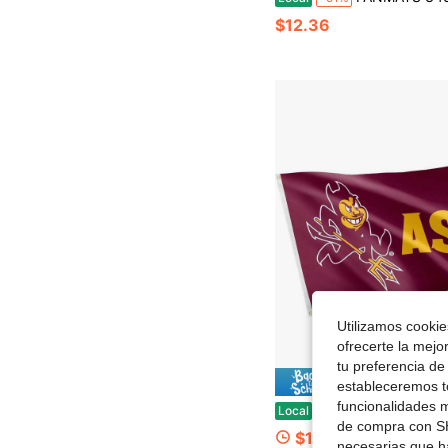
$12.36
Utilizamos cookies
ofrecerte la mejo
tu preferencia de
Ahorro de
estableceremos to
funcionalidades m
Bandera ASU Cactus del Desierto - Pancarta Devils de 3 X 5 Pies, Tela Duradera para Inte
Local
-68%
de compra con SH
$13.66
necesarias que h