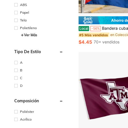
ABS
Papel
Tela
Ahorro d
Polietileno
Bandera cubana de 90x150 cm de poliéster para de
Local
-56%
#5 Más vendidos
Ver Más
$4.45
70+ vendidos
Tipo De Estilo
A
B
C
D
Composición
Poliéster
Acrílico