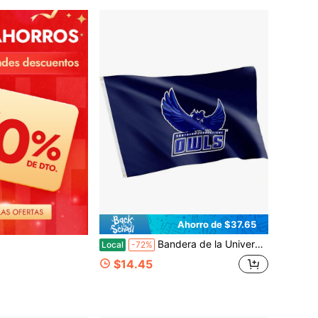
Ahorro de $37.65
Bandera de la Universidad Estatal del Sur del Desierto SCSU - 3 X 5 Pies Pancarta de Búhos, Tela Duradera para Interiores y Exteriores, Diseño 100% Poliéster (Estilo 1)
Local
-72%
$14.45