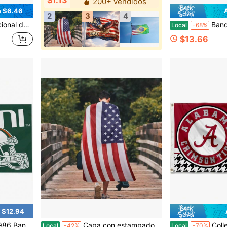
$1.13
200+ vendidos
e $6.46
2
3
4
uada para ocasiones patrióticas, decoración del hogar, la escuela o la oficina
Bandera ASU Cactus del Desier
Local
-68%
$13.66
 $12.94
os Miami Hurricanes 36x60
Capa con estampado de bandera estadounidense para el 4 de julio, disfraz de capa con bandera de EE. UU. para mujeres y hombres, accesorios para el Día de la Independencia, suministros para fiestas de Halloween, 3 x 5 pies
College Flags
Local
-42%
Local
-70%