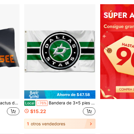
Ahorro de $47.58
el Equipo, Mercancía del Equipo, Unilateral, Bandera para Interiores y Exteriores.
Bandera de 3x5 pies con el logo de los Stars en blanco
Local
-76%
$15.22
1
otros vendedores