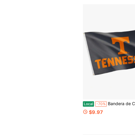
Bandera de Cactus del Desierto Universidad de Tennessee UT 3x5 Pies (Q) Oficialmente Licenciada UT Tennessee Volunteers 3 X 5 Pies Bandera con Logo d
Local
-70%
$9.97