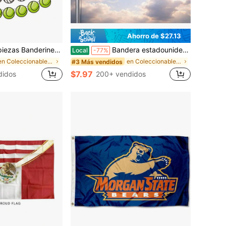
Ahorro de $27.13
ivos, para béisbol, fútbol americano, baloncesto, rugby, decoración de escena de eventos deportivos y accesorios colgantes
Bandera estadounidense 1776-2026, decoración de bandera patriótica con águila, 250 años de libertad de EE. UU. Bandera exterior patriotismo
Local
-77%
en Coleccionables deportivos - Banderas
en Coleccionables deportivos - Banderas
#3 Más vendidos
$7.97
didos
200+ vendidos