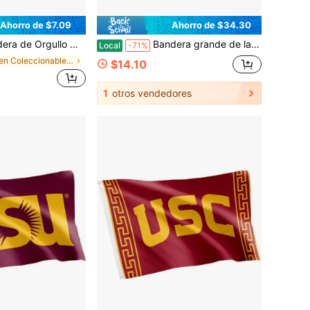
Ahorro de $7.09
Ahorro de $34.30
xicano Estadounidense: Poliéster Duradero de 3x5 Pulgadas, Dos Banderas
Bandera grande de la Universidad Morgan State Bears
Local
-71%
en Coleccionables deportivos - Banderas
$14.10
1
otros vendedores