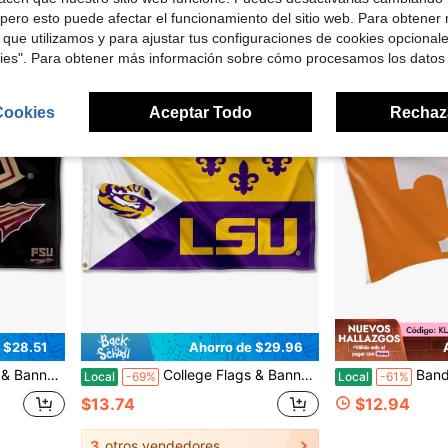
$13.46
pero esto puede afectar el funcionamiento del sitio web. Para obtener
 que utilizamos y para ajustar tus configuraciones de cookies opcional
kies". Para obtener más información sobre cómo procesamos los datos
Cookies
Aceptar Todo
Rechaz
 $28.51
Ahorro de $29.96
daz de Florida State FSU Noles
College Flags & Banners Co. Bandera Acadiana de los Tigres de la Universidad Estatal de Luisiana
Bandera de la Universidad de Tenness
Local
-69%
Local
-61%
$13.74
$12.94
3
otros vendedores