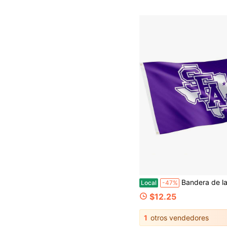
Bandera de la Universidad Estatal Stephen F. Austin SFASU con diseño de cactus del desierto - Bandera de los Leñadores de 3 x 5 pies, de te
Local
-47%
$12.25
1
otros vendedores