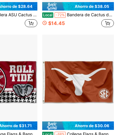
Ahorro de $28.64
Ahorro de $38.05
to - 3 X 5 Pies Pancarta Devils, Tela Duradera para Interior y Exterior, Diseño 100% Poliéster (Estilo C)
Bandera de Cactus del Desierto USC - 3 X 5 Pies Pancarta, Tela Duradera para Interior y Exterior, Diseño 100% Poliéster (Estilo E)
Local
-72%
$14.45
Ahorro de $31.71
Ahorro de $30.06
 & Banners Co. Bandera de Banner Crimson Tide 3x5
College Flags & Banners Co. Bandera y Pancarta Texas Longhorns SEC con Ojales Grandes
Local
-68%