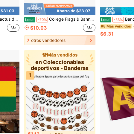
 $31.03
Ahorro de $23.07
ara Interiores y Exteriores, Diseño 100% Poliéster (Estilo 2).
College Flags & Banners Co. Bandera Grande de la Universidad de Oklahoma Sooners.
Bandera de Orgullo Me
Local
-70%
Local
-53%
#8 Más vendidos
$10.03
$6.31
7
otros vendedores
Más vendidos
en Coleccionables
deportivos - Banderas
1