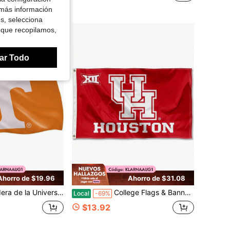
 más información
es, selecciona
 que recopilamos,
ar Todo
Ahorro de $19.96
Ahorro de $31.08
ee con Ojales, 3'x5' Banderas y Pancartas de Tennessee Volunteers para Exterior, Jardín, Patio, Decoración de Pared Interior
College Flags & Banners Co. Bandera y Pancarta de los Houston Cougars de la Conferencia Big 12 con Ojales Grandes
Local
-69%
$13.92