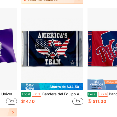
Ahorro de $34.50
la duradera para interiores y exteriores, diseño 100% poliéster (Estilo A)
Bandera del Equipo Americas
Bandera de ca
Local
-71%
Local
-77%
$14.10
$11.30