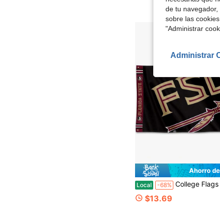
de tu navegador, 
sobre las cookies
"Administrar coo
Administrar 
Ahorro de
College Flags & Banners Co. Bandera Premium con Logo Au
Local
-68%
$13.69