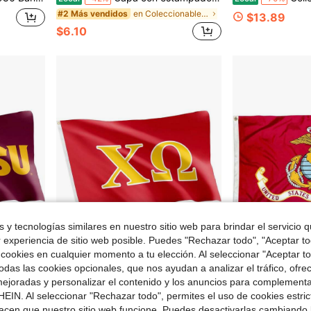
en Coleccionables deportivos - Banderas
#2 Más vendidos
$13.89
$6.10
 y tecnologías similares en nuestro sitio web para brindar el servicio qu
r experiencia de sitio web posible. Puedes "Rechazar todo", "Aceptar t
 cookies en cualquier momento a tu elección. Al seleccionar "Aceptar to
 $28.64
Ahorro de $25.44
das las cookies opcionales, que nos ayudan a analizar el tráfico, ofre
ejoradas y personalizar el contenido y los anuncios para complementa
rior y Exterior, Diseño 100% Poliéster (Estilo B)
Bandera de Letra Griega de Sororidad Chi Omega con Cactus del Desierto, para Usar como Pancarta Grande de 3x5 Pies
Bandera 
Local
-65%
Local
-56%
EIN. Al seleccionar "Rechazar todo", permites el uso de cookies estri
en Coleccionables deportivos - Banderas
#9 Más vendidos
$12.66
acen que nuestro sitio web funcione. Puedes desactivarlas cambiando 