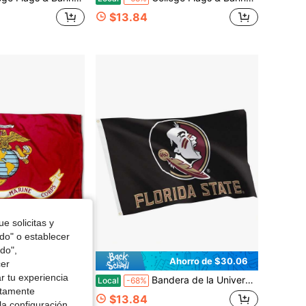
$13.84
e solicitas y
odo" o establecer
do",
Ahorro de $16.04
Ahorro de $30.06
cer
r tu experiencia
de Marines y Sello 3x5 Pancarta
Bandera de la Universidad Estatal de Florida FSU con diseño de cactus del desierto - 3 X 5 pies Bandera de los Seminoles, tela duradera para interiores y exteriores, diseño 100% poliéster (Negro)
Local
-68%
ctamente
$13.84
la configuración