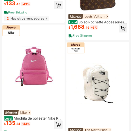
133
unisex, negra
$
.45
-43%
Free Shipping
Louis Vuitton
2
Hay otros vendedores
Bolso Pochette Accessories
Local
1,688
Monogram marrón de LOUIS VUITT
$
.49
-6%
ON
Free Shipping
Nike
Mochila de poliéster Nike Reg
Local
135
ular para mujer, color rosa luna y ros
$
.24
-43%
a polvo
The North Face