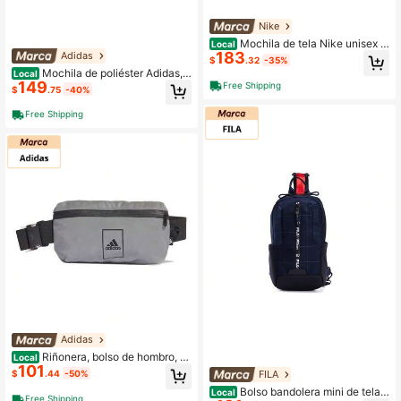
Nike
Mochila de tela Nike unisex n
Local
183
Adidas
egra negra
$
.32
-35%
Mochila de poliéster Adidas, r
Local
149
egular, unisex, negra
Free Shipping
$
.75
-40%
Free Shipping
Adidas
Riñonera, bolso de hombro, b
Local
101
olso bandolera de poliéster Adidas,
FILA
$
.44
-50%
gris regular unisex
Bolso bandolera mini de tela F
Local
Free Shipping