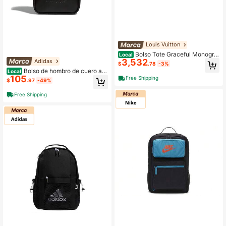
Louis Vuitton
Bolso Tote Graceful Monogra
Local
3,532
Adidas
m Mm de LOUIS VUITTON en marró
$
.78
-3%
n
Bolso de hombro de cuero arti
Local
105
ficial Adidas, unisex, negro
Free Shipping
$
.97
-49%
Free Shipping