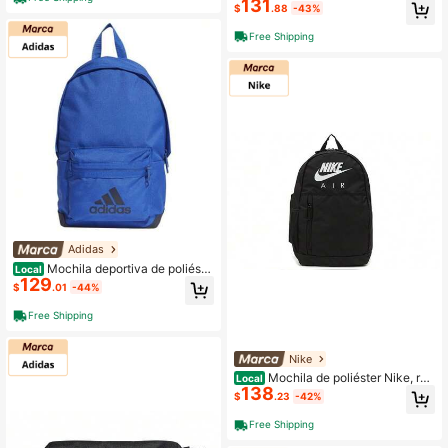
131
ILA unisex azul real
$
.88
-43%
Free Shipping
Adidas
Mochila deportiva de poliéste
Local
129
r Adidas, azul regular, unisex
$
.01
-44%
Free Shipping
Nike
Mochila de poliéster Nike, reg
Local
138
ular, unisex, negra
$
.23
-42%
Free Shipping