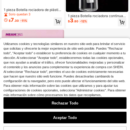
1 pieza Botella rociadora de plástic
o vacía de estilo champán innovad
Solo quedan 3
1 pieza Botella rociadora continua d
or, botella rociadora reutilizable, bot
7
3
e alta presión de 200ml, rociador de
$
.30
-11%
$
.80
-12%
ella rociadora de cabello vintage, b
niebla para el cabello y la cara, relle
otella rociadora de aceite para el ca
nable
bello, botella rociadora profesional
de salón, botella rociadora de cham
pán, rociador, atomizador de pistola
rociadora, botella rociadora de hum
Utilizamos cookies y tecnologías similares en nuestro sitio web para brindar el servicio
ectación, para peinado y limpieza d
que solicitas y ofrecerte la mejor experiencia de sitio web posible. Puedes "Rechazar
el hogar
todo", "Aceptar todo" o establecer tu preferencia de cookies en cualquier momento a tu
elección. Al seleccionar "Aceptar todo", estableceremos todas las cookies opcionales,
que nos ayudan a analizar el tráfico, ofrecer funcionalidades mejoradas y personalizar
el contenido y los anuncios para complementar tu experiencia de compra con SHEIN.
Al seleccionar "Rechazar todo", permites el uso de cookies estrictamente necesarias
que hacen que nuestro sitio web funcione. Puedes desactivarlas cambiando la
configuración de tu navegador, pero esto puede afectar el funcionamiento del sitio web.
Para obtener más información sobre las cookies que utilizamos y para ajustar tus
configuraciones de cookies opcionales, selecciona "Administrar cookies". Para obtener
más información sobre cómo procesamos los datos que recopilamos,
6
Rechazar Todo
Ahorro de $1.54
1
0
Fansphere
Aceptar Todo
Mean Girls | SHEIN 1 pieza 0.27oz/
8ml Botella de perfume recargable
90+ vendidos