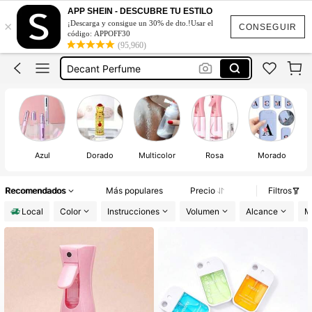
Strawberry Shortcake
APP SHEIN - DESCUBRE TU ESTILO
×
¡Descarga y consigue un 30% de dto.!Usar el
Hand Sanitizer
CONSEGUIR
código: APPOFF30
(95,960)
Atomizador
Decant Perfume
Spray Bottle
Strawberry Shortcake
Hand Sanitizer
Azul
Dorado
Multicolor
Rosa
Morado
Recomendados
Más populares
Precio
Filtros
Local
Color
Instrucciones
Volumen
Alcance
M