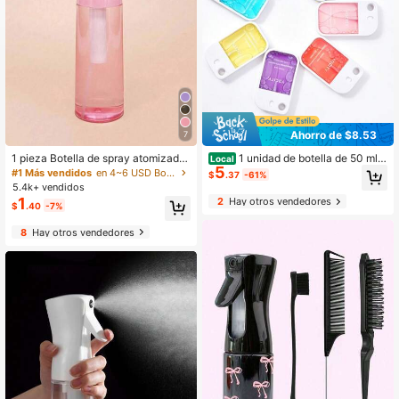
Ahorro de $8.53
7
1 pieza Botella de spray atomizador
1 unidad de botella de 50 ml d
Local
5
a de alta presión profesional, 200M
e desinfectante de manos en spray
#1 Más vendidos
en 4~6 USD Botellas de spray
$
.37
-61%
L/300ML rociador de niebla fina co
hidratante, botella de desinfectante
5.4k+ vendidos
ntinua automática de alta presión c
de manos en spray tamaño viaje, bo
1
2
Hay otros vendedores
$
.40
-7%
on vacío, herramienta de peinado, p
tella de desinfectante de manos en
roductos y accesorios para el cuida
spray hidratante (Nota: El producto
8
Hay otros vendedores
do del cabello, esencial de belleza
real es una botella de spray vacía).
de salón y viaje