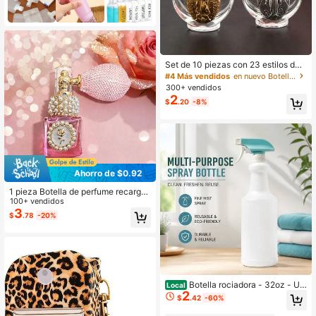
Set de 10 piezas con 23 estilos de
botellas de agua bendita con image
#4 Más vendidos
en nuevo Botellas de spray
n de Jesús y estatua de la Virgen M
300+ vendidos
aría - Adecuado para regalos de ba
2
$
.20
-8%
utizo, iglesia, artículos religiosos cri
stianos católicos, decoración de ba
utizo y contenedor para bendición
de agua bendita, estilo aleatorio
Ahorro de $0.92
1 pieza Botella de perfume recarga
ble con atomizador, con diseño de r
100+ vendidos
osa vintage, perlas y cristales, a pru
3
$
.78
-20%
eba de fugas, portátil, regalo de alta
rentabilidad, adecuado para viajar
Botella rociadora - 32oz - Up
Local
2
&Up™
$
.42
-60%