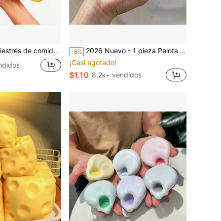
 mantequilla y pan de 14 cm, esponjoso de recuperación lenta, kawaii
2026 Nuevo - 1 pieza Pelota de estrés extra grande de cristal rosa súper suave hecha a mano - Regalo de cumpleaños - Regalo de vacaciones - Regalo perfecto - Presente, mejora del estado de ánimo
-8%
¡Casi agotado!
ndidos
$1.10
8.2k+ vendidos