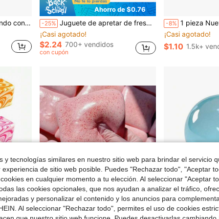
Ahorro de $0.76
 Halloween, suave y lindo, el mejor alivio de estrés para los dedos
Juguete de apretar de fresa realista de rebote lento grande, modelo de fruta super suave para decoración, juguete de alivio del estrés y desahogo
1 pieza Nuevo juguete antiestrés con patrón de mármol, juguete b
-25%
-8%
¡Casi agotado!
¡Casi agotado!
$2.24
700+ vendidos
$1.10
1.5k+ ven
con cupón
 y tecnologías similares en nuestro sitio web para brindar el servicio qu
r experiencia de sitio web posible. Puedes "Rechazar todo", "Aceptar t
 cookies en cualquier momento a tu elección. Al seleccionar "Aceptar to
das las cookies opcionales, que nos ayudan a analizar el tráfico, ofre
ejoradas y personalizar el contenido y los anuncios para complementa
EIN. Al seleccionar "Rechazar todo", permites el uso de cookies estri
e $0.86
Ahorro de $11.60
acen que nuestro sitio web funcione. Puedes desactivarlas cambiando 