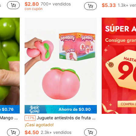
$2.80
700+ vendidos
$5.33
s
1.3k+ ve
con cupón
e $0.76
Ahorro de $0.90
de alta tecnología, gadget anti-estrés
Juguete antiestrés de fruta melocotón simulada de PU con rebote lento, juguete blando para apretar, regalo de desahogo y decoración
-17%
¡Casi agotado!
$4.50
2.3k+ vendidos