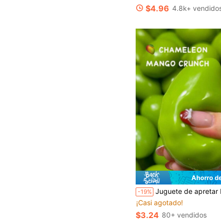
$4.96
4.8k+ vendido
Ahorro d
Juguete de apretar Mango que cambia de color, rebote lento, alivio del estrés, bola de desahogo creativa 
-19%
¡Casi agotado!
$3.24
80+ vendidos