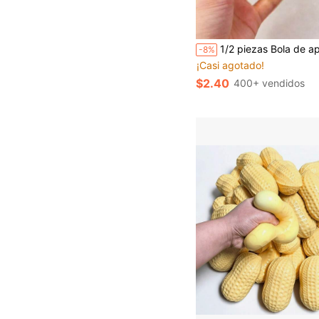
1/2 piezas Bola de apretar de aceite de coco azul de rebote lento hecha a mano, juguete de apretar de malta redondo de 6 cm para alivio de la presión, adecuado para regalos de vacaciones, regalos divertidos y lindos, regalos de cumpleaños
-8%
¡Casi agotado!
$2.40
400+ vendidos