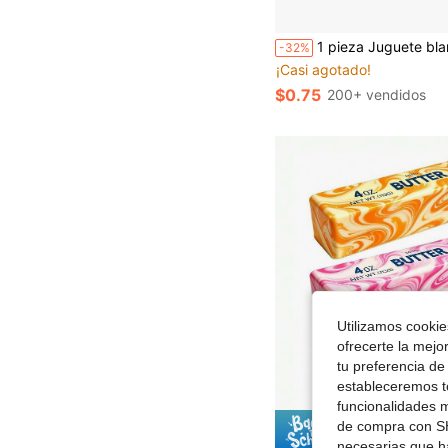
1 pieza Juguete blando con forma de cacahuete, diseño para adultos, adecuado para relajación durante los descansos del trabajo, regalo de vuelta a la escuela, regalo de
-32%
¡Casi agotado!
$0.75
200+ vendidos
Utilizamos cookies
ofrecerte la mejo
tu preferencia de
estableceremos to
funcionalidades m
de compra con SH
Ahorro d
necesarias que h