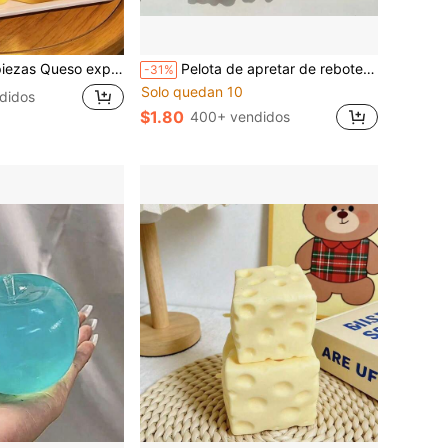
 adultos | Pelota antiestrés gigante | Queso antiestrés sensorial para adultos - Sunshine Entertainment | Regalo perfecto para cumpleaños o días festivos, juego suave y esponjoso, mejora el estado de ánimo
Pelota de apretar de rebote lento maleable, juguete de gelatina helada para la punta de los dedos, alivio del estrés sensorial, colores vibrantes, por favor vea el video antes de usar, adecuado para rellenos de regalos de fiesta y vacaciones
-31%
Solo quedan 10
didos
$1.80
400+ vendidos