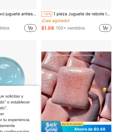
lando para apretar, estilo popular, regalo de cumpleaños, regalo festivo, regalo de Navidad
1 pieza Juguete de rebote lento de TPR con polvo de queso de aceite de coco, aroma a leche, adecuado como regalo festivo, regalo divertido y lindo, regalo de cumpleaños, regalo de Pascua, regalo de Halloween, regalo de Navidad, regalo de fiesta, juguete con forma de calamar, juguete antiestrés de calamar, juguete de calamar de masa para adultos
-10%
¡Casi agotado!
$1.98
didos
100+ vendidos
e solicitas y
odo" o establecer
do",
cer
r tu experiencia
ctamente
Ahorro de $4.40
Ahorro de $0.68
la configuración