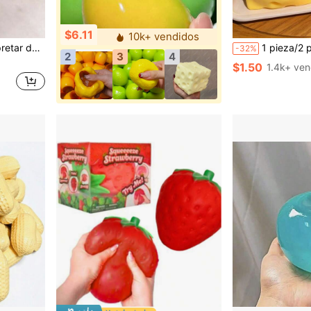
$6.11
10k+ vendidos
, regalos de Pascua, regalos de Halloween, regalos de Navidad, regalos de fiesta
1 pieza/2 piezas Queso exprimible - Bloque de queso suave extra grande exprimible | Rebote lento | Regalo Gulu, Queso divertido para
-32%
2
3
4
$1.50
1.4k+ ven