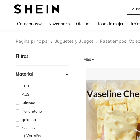
Muse
Categorías
Novedades
Ofertas
Ropa de mujer
Traje
Página principal
Juguetes y Juegos
Pasatiempos, Colec
/
/
Filtros
Más
Material
TPR
ABS
Silicona
Poliuretano
gelatina
Caucho
Ver Más