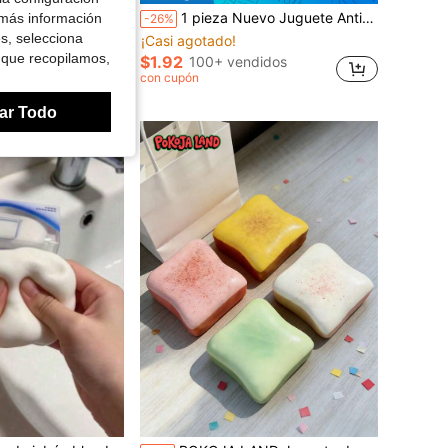
de aceite de coco, súper suave, hecha a mano, de lenta subida, juguete para apretar y aliviar el estrés (Azul)
1 pieza Nuevo Juguete Anti-estrés de Rebote Lento Suave y Jugoso con Forma de Tostada de Fresa, Adecuado para Regalo de Cumpleaños, Pascua, Día de San Valentín
 más información
-26%
es, selecciona
¡Casi agotado!
endidos
 que recopilamos,
$1.92
100+ vendidos
con cupón
ar Todo
en Silicona Juguetes para apretar para adolescente
en Silicona Juguetes novedosos y de broma para ado
#1 Más vendidos