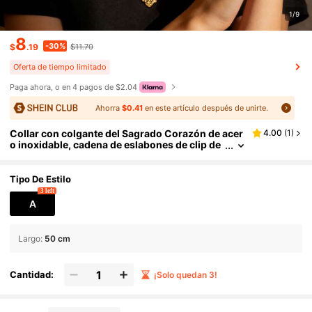
1/9
8
-30%
$
.19
$11.70
Oferta de tiempo limitado
Paga ahora, o en 4 pagos de $2.04
Ahorra
$0.41
en este artículo después de unirte.
Collar con colgante del Sagrado Corazón de acer
4.00
(
1
)
o inoxidable, cadena de eslabones de clip de
papel chapada en oro de 18K con múltiples c
olgantes de corazón, joyería religiosa para mujer
es
Tipo De Estilo
3 left
A
Largo
:
50 cm
Cantidad:
¡Solo quedan 3!