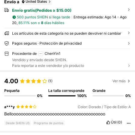
Envío a
United States
Envío gratis(Pedidos ≥ $15.00)
500 puntos SHEIN si llega tarde
Entrega estimada:
Ago 14 - Ago
20,
85.11% son ≤
8
días hábiles
Los artículos de esta categoría no se pueden devolver ni cambiar
Pagos seguros · Protección de privacidad
Procedente de
ChenYin1
Vendido y enviado desde SHEIN.
Para reportar a este vendedor y/o producto
4.00
(1)
Ver más
Pequeña
La talla corresponde
Grande
0%
100%
0%
a***y
Color: Dorado / Tipo de Estilo: A
Bellooooooooooooooooooooooooooooooooooooooo
Útil
(0)
Desde SHEIN US
Programa de puntos