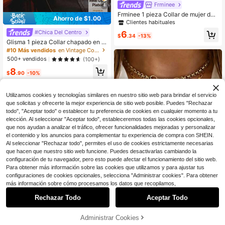
Frminee
4
Frminee 1 pieza Collar de mujer de
Ahorro de $1.00
acero inoxidable dorado con maripo
Clientes habituales
sa y flores de verano, accesorio de j
#Chica Del Centro
6
oyería, adecuado para uso diario y
$
.34
-13%
Glisma 1 pieza Collar chapado en or
vacaciones, regalo de vacaciones,
o de 18K, adecuado para fiesta, cas
regalo para ella
#10 Más vendidos
en Vintage Collares De Cadena De Mujer
ual, concierto/festival, discoteca, li
500+ vendidos
(100+)
ndo, de lujo con textura, metálico, c
8
on strass, diseño de cruz, boda, vac
$
.90
-10%
aciones, camping, cadena floral, Y2
K/para mamá/mujer/niña/festival/va
caciones/dinero antiguo/premium/C
Utilizamos cookies y tecnologías similares en nuestro sitio web para brindar el servicio
RUZ
que solicitas y ofrecerte la mejor experiencia de sitio web posible. Puedes "Rechazar
todo", "Aceptar todo" o establecer tu preferencia de cookies en cualquier momento a tu
elección. Al seleccionar "Aceptar todo", estableceremos todas las cookies opcionales,
que nos ayudan a analizar el tráfico, ofrecer funcionalidades mejoradas y personalizar
el contenido y los anuncios para complementar tu experiencia de compra con SHEIN.
Al seleccionar "Rechazar todo", permites el uso de cookies estrictamente necesarias
que hacen que nuestro sitio web funcione. Puedes desactivarlas cambiando la
configuración de tu navegador, pero esto puede afectar el funcionamiento del sitio web.
Para obtener más información sobre las cookies que utilizamos y para ajustar tus
configuraciones de cookies opcionales, selecciona "Administrar cookies". Para obtener
más información sobre cómo procesamos los datos que recopilamos,
Ahorro de $1.10
Rechazar Todo
Aceptar Todo
LireneWorld
1 pieza Collar con colgante de cora
5
zón de diamante dorado y gema az
Administrar Cookies
3
¡30% DE DESCUENTO!
AÑADIR A LA BOLSA
$
.70
-23%
Ahorro de $1.07
ul con cierre redondo de lujo, collar