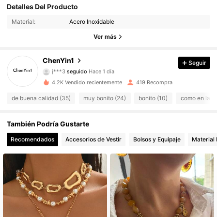
Detalles Del Producto
472 Seguidores
4.84
Material:
Acero Inoxidable
472 Seguidores
4.84
Ver más
472 Seguidores
4.84
ChenYin1
Seguir
j***3
seguido
Hace 1 día
472 Seguidores
4.84
4.2K Vendido recientemente
419 Recompra
de buena calidad (35)
muy bonito (24)
bonito (10)
como en las f
472 Seguidores
4.84
También Podría Gustarte
472 Seguidores
4.84
Recomendados
Accesorios de Vestir
Bolsos y Equipaje
Material 
472 Seguidores
4.84
472 Seguidores
4.84
472 Seguidores
4.84
472 Seguidores
4.84