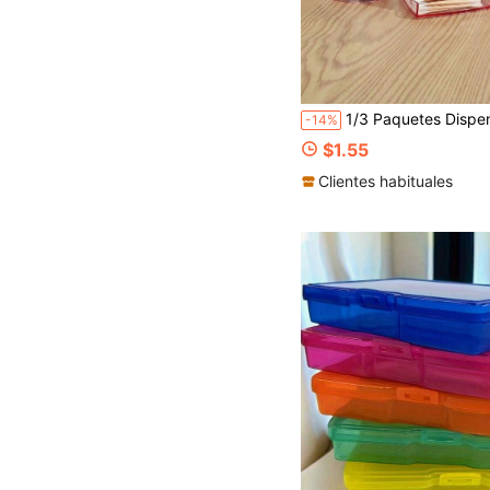
1/3 Paquetes Dispensador de Hisopos para bolas, bastoncillos, almohadillas redondas, hilo dental - Juego de 10 Oz / 7 Oz Tarros de Plástico Transparente de Boticario para Almacenamient
-14%
$1.55
Clientes habituales