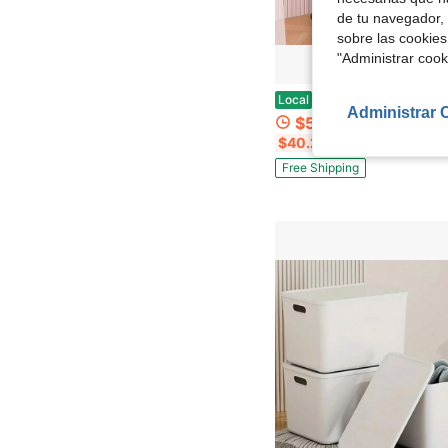
de tu navegador, 
sobre las cookies
"Administrar coo
Carrito organizador de maquillaje con 3 niveles estable, color morado, carrito de piso para almacenamiento de cosméticos
Local
-37%
Administrar 
$50.25
$40.25
con cupón
Free Shipping