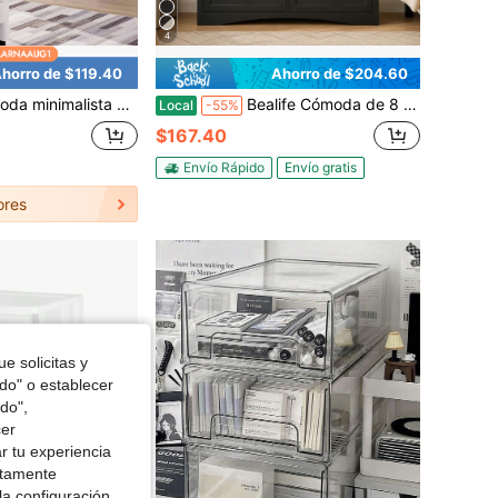
4
horro de $119.40
Ahorro de $204.60
sa de 7 cajones, gran cajonera de almacenamiento, organizador de ropa ancho para dormitorio y armario
Bealife Cómoda de 8 cajones con cubierta de madera, armario de almacenamiento con varios cajones y tiradores de metal, organizador versátil para dormitorio, sala de estar, pasillo y entrada, ideal para San Valentín.
Local
-55%
$167.40
Envío Rápido
Envío gratis
ores
e solicitas y
odo" o establecer
do",
cer
r tu experiencia
ctamente
la configuración