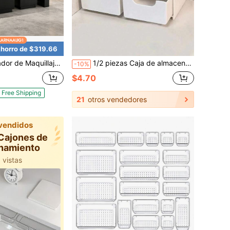
horro de $319.66
n Almacenamiento, Mesa de Tocador Moderna de 120cm con Espejo Giratorio, Estación de Belleza Ahorradora de Espacio para Dormitorio o Vestidor – Construcción Sólida Resistente de 84kg
1/2 piezas Caja de almacenamiento de 3 niveles con cajones, Adecuada para almacenar joyas, accesorios para el cabello, aretes y otros artículos pequeños, Caja de almacenamiento de joyas, Caja de almacenamiento de maquillaje con cajones, Organización de escritorio, Organizador de escritorio y cajones del hogar, Adecuada para la temporada de regreso a la escuela.
-10%
$4.70
Free Shipping
21
otros vendedores
vendidos
 vistas
 Cajones de
10k+ usuarios lo agregaron al carrito
namiento
100+ usuarios le dieron 5 estrellas
 vistas
10k+ usuarios lo agregaron al carrito