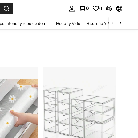
0
0
pa interior y ropa de dormir
Hogar y Vida
Bisutería Y Accesorios
Be