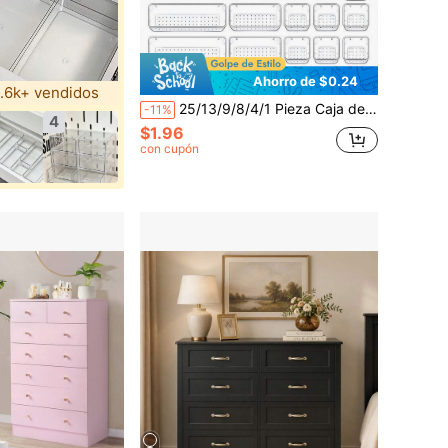
Ahorro de $0.24
.6k+ vendidos
25/13/9/8/4/1 Pieza Caja de Almacenamiento de Cajón, Adecuada para Dormitorios y Escuelas, Caja de Almacenamiento de Accesorios, Caja de Almacenamiento Multifuncional de Material Transparente, Se Puede Usar para Almacenamiento de Armario, Gabinetes de Baño, Dormitorios, Utensilios de Cocina, Regalos de Regreso a la Escuela.
-11%
4
$1.96
con cupón