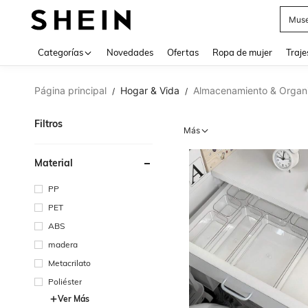
Muse
Categorías
Novedades
Ofertas
Ropa de mujer
Traje
Página principal
Hogar & Vida
Almacenamiento & Organ
/
/
Filtros
Más
Material
PP
PET
ABS
madera
Metacrilato
Poliéster
Ver Más