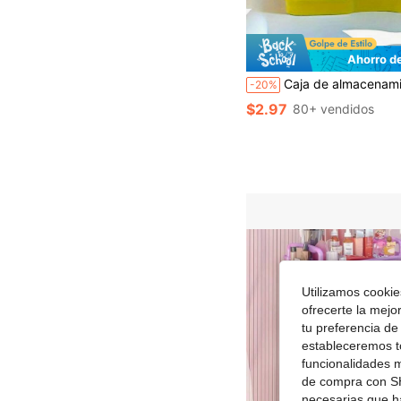
Ahorro d
Caja de almacenamiento multifuncional colorida, caja de almacenamiento de fotos estilo cajón, caja de almacenamiento de suministros de manualidades grande de 4*6 pulgadas, adecuada para uso en oficina y diari
-20%
$2.97
80+ vendidos
Utilizamos cookies
ofrecerte la mejo
tu preferencia de
estableceremos to
funcionalidades m
de compra con SH
necesarias que h