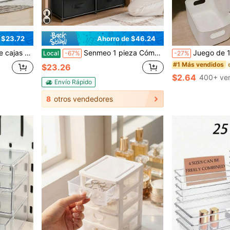
 $23.72
Ahorro de $46.24
 con tapas, contenedores de plástico con asas para oficina, dormitorio, sala de estudio
Senmeo 1 pieza Cómoda de almacenamiento de tela con múltiples cajones, marco de metal resistente, cajones de gran capacidad, gabinete de almacenamiento de ropa para el hogar, mueble organizador para dormitorio/armario/sala de estar/pasillo
Juego de 12/6 piezas de cajas de almacenamiento multifuncionales - Organizadores de plástico duradero para cosméticos, aperit
Local
-67%
-27%
#1 Más vendidos
$23.26
$2.64
400+ ve
Envío Rápido
8
otros vendedores