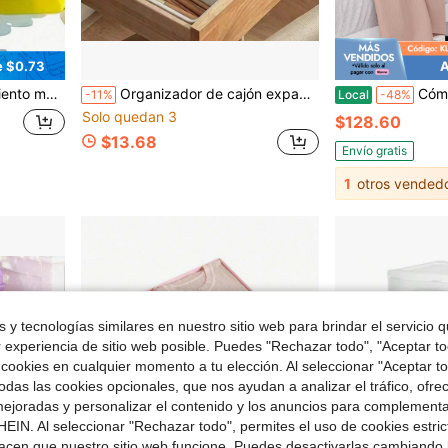
e $0.73
A
o, caja organizadora de suministros de manualidades para oficina y escuela
Organizador de cajón expandible con divisor, caja de almacenamiento con compartimentos ajustables para cajón de gabinete, oficina, tocador, combinación de grande y pequeño
Cómoda minimalista moderna ro
-11%
Local
-48%
Solo quedan 3
$128.60
$13.68
Envío gratis
1
otros vended
 y tecnologías similares en nuestro sitio web para brindar el servicio qu
r experiencia de sitio web posible. Puedes "Rechazar todo", "Aceptar t
 cookies en cualquier momento a tu elección. Al seleccionar "Aceptar to
das las cookies opcionales, que nos ayudan a analizar el tráfico, ofre
ejoradas y personalizar el contenido y los anuncios para complementa
EIN. Al seleccionar "Rechazar todo", permites el uso de cookies estri
acen que nuestro sitio web funcione. Puedes desactivarlas cambiando 