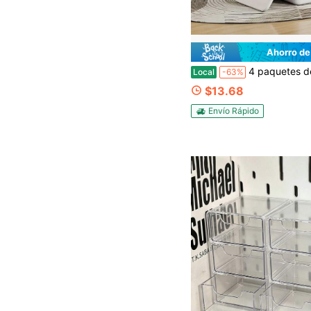
Ahorro de
4 paquetes de cajas de almacenamiento con tapas, cajas de almacenamiento apilables para almacenamiento y organización, contenedores de almacenamiento de plástico
Local
-63%
$13.68
Envío Rápido