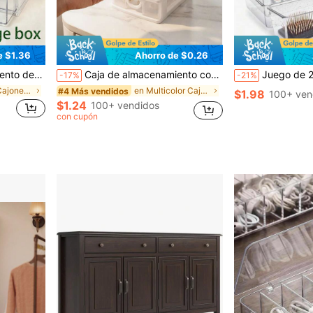
e $1.36
Ahorro de $0.26
orio para decoración de dormitorio, caja de almacenamiento de cajones de escritorio para el hogar
Caja de almacenamiento con 4 cajones, caja de joyas, organizador de escritorio, adecuado para accesorios para el cabello, aretes y otros artículos pequeños, caja de almacenamiento de oficina, organizador de joyas, caja de almacenamiento de cosméticos con cajones, decoración de dormitorio de otoño, organizador de cajones, almacenamiento de escritorio
Juego de 25 piezas de organizador de cajones, múltiples combinaciones disponibles, c
-17%
-21%
en PMMA Cajones de almacenamiento
en Multicolor Cajones de almacenamiento
#4 Más vendidos
$1.98
100+ ven
$1.24
100+ vendidos
con cupón