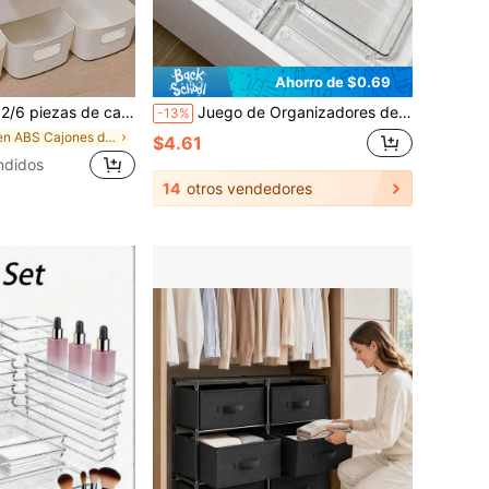
Ahorro de $0.69
ivos y artículos esenciales diarios, almacenamiento de escritorio y cajón, adecuado para tocador, cocina, baño y dormitorio, artículos esenciales para la vuelta al colegio que ahorran espacio
Juego de Organizadores de Cajones Transparentes de Múltiples Tamaños 1/3/5/6/7/11/12/18/25/37 piezas, 4 Tipos de Bandejas de Almacenamiento, Cajas de Almacenamiento Multifuncionales para Cosméticos, Artículos de Papelería, Vajilla, Adecuado para Tocador, Cocina, Oficina
-13%
en ABS Cajones de almacenamiento
$4.61
ndidos
14
otros vendedores