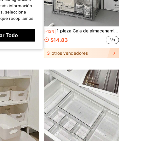
 más información
es, selecciona
 que recopilamos,
ajones de plástico con cajones transparentes y marco, para armario o sala de manualidades
1 pieza Caja de almacenamiento apilable transparente, organizador de escritorio para artículos de papelería, contenedor de almacenamiento para ropa interior y ropa en el armario
-12%
ar Todo
$14.83
ón
3
otros vendedores