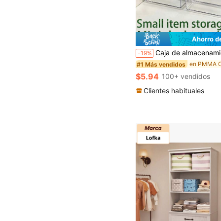
Ahorro d
Caja de almacenamiento de 3 capas con cajones para joyas, accesorios para el cabello, pendientes y artículos pequeños, organizador de escritorio de oficina y estudio, caja de almacenamiento de joyas, organizador de cosméticos con cajones, organizador de escrit
-19%
#1 Más vendidos
$5.94
100+ vendidos
Clientes habituales