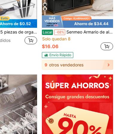
Ahorro de $0.52
Ahorro de $34.44
aja de almacenamiento multifuncional para cajones de tocador de baño, ahorra espacio, para organizar artículos esenciales diarios
Senmeo Armario de almacenamiento de ropa con múltiples cajones, cómoda de tela con marco de metal resistente con amplio espacio de almacenamiento, organizador multiusos para dormitorio, armario, sala de estar & almacenamiento de pasillo
Local
-68%
Solo quedan 8
didos
$16.06
Envío Rápido
9
otros vendedores