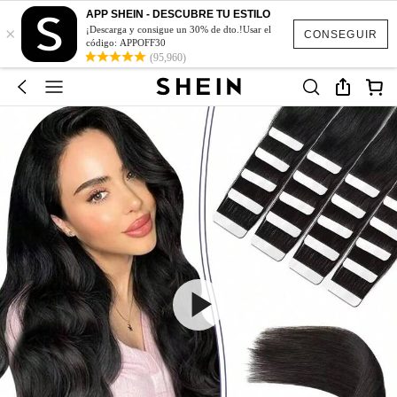
APP SHEIN - DESCUBRE TU ESTILO
×
¡Descarga y consigue un 30% de dto.!Usar el
CONSEGUIR
código: APPOFF30
(95,960)