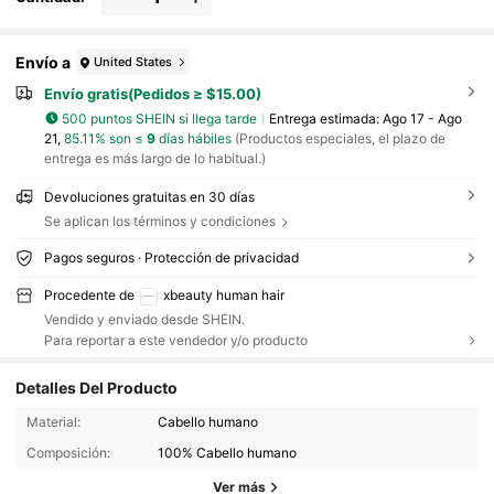
Envío a
United States
Envío gratis(Pedidos ≥ $15.00)
500 puntos SHEIN si llega tarde
Entrega estimada:
Ago 17 - Ago
21,
85.11% son ≤
9
días hábiles
(Productos especiales, el plazo de
entrega es más largo de lo habitual.)
Devoluciones gratuitas en 30 días
Se aplican los términos y condiciones
Pagos seguros · Protección de privacidad
Procedente de
xbeauty human hair
Vendido y enviado desde SHEIN.
Para reportar a este vendedor y/o producto
4.9K Seguidores
4.60
Detalles Del Producto
4.9K Seguidores
4.60
Material:
Cabello humano
Composición:
100% Cabello humano
4.9K Seguidores
4.60
Ver más