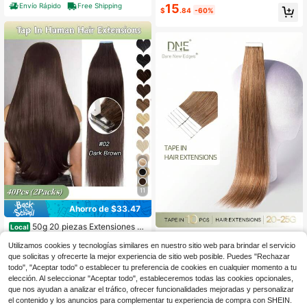
mbre, 125 ml. Perfumes originales L
15
Envío Rápido
Free Shipping
esiva, regalo de Navidad y cumplea
#4 Más vendidos
en Fresco Perfume
$
.84
-60%
asting Charm, perfume oriental con
ños para mujeres y niñas, ideal para
¡Casi agotado!
feromonas para maquillaje de mujer.
fiestas y bodas, 4-5 paquetes para
añadir longitud y volumen.
11
Ahorro de $33.47
50g 20 piezas Extensiones de
Local
21
cabello humano con cinta gruesa, c
DNE HAIR 10 piezas de extens
NEW
$
.83
-61%
inta de piel sin costuras e invisible,
12
Utilizamos cookies y tecnologías similares en nuestro sitio web para brindar el servicio
iones de cabello invisible 100% cab
$
.88
-32%
16-26 pulgadas, extensiones de ca
ello medio con brillo alto, cabello lis
que solicitas y ofrecerte la mejor experiencia de sitio web posible. Puedes "Rechazar
Free Shipping
bello humano Remy con cinta, multi
o marrón claro, de 14-22 pulgadas
todo", "Aceptar todo" o establecer tu preferencia de cookies en cualquier momento a tu
color, liso de seda con doble cara si
de largo, sedoso y sin costuras, cali
elección. Al seleccionar "Aceptar todo", estableceremos todas las cookies opcionales,
n costuras, fácil de aplicar y reutiliz
dad premium, puntas gruesas, adec
que nos ayudan a analizar el tráfico, ofrecer funcionalidades mejoradas y personalizar
ar, alta calidad para peinados diario
uado para cabello fino, perfecto par
el contenido y los anuncios para complementar tu experiencia de compra con SHEIN.
s, agrega longitud para boda, fiesta
a salones de belleza y uso diario pa