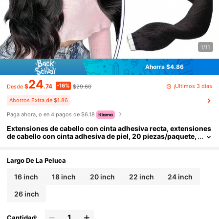
1/11
Ahorra $4.86
24
-16%
¡Últimos 3 días
$
.74
$29.60
Desde
Ahorros Extra de $1.86
Paga ahora, o en 4 pagos de $6.18
Extensiones de cabello con cinta adhesiva recta, extensiones
de cabello con cinta adhesiva de piel, 20 piezas/paquete,
adhesivo invisible, cabello humano real, mujeres, negro
natural
Largo De La Peluca
16 inch
18 inch
20 inch
22 inch
24 inch
26 inch
Cantidad: