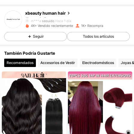
4.9K Seguidores
4.60
xbeauty human hair
1***1
pagó
Hace 1 día
m***a
seguido
Hace 1 día
4.9K Seguidores
4.60
4K+ Vendido recientemente
1K+ Recompra
Seguir
Todos los artículos
4.9K Seguidores
4.60
También Podría Gustarte
4.9K Seguidores
4.60
Recomendados
Accesorios de Vestir
Electrodomésticos
Joyas &
4.9K Seguidores
4.60