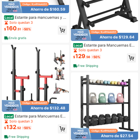
Ahorro de $160.59
Estante para mancuernas y al
Local
macenamiento de pesas
Solo quedan 3
160
$
.51
-50%
Ahorro de $129.64
Envío gratis
Estante para Mancuernas Est
Local
ante de Almacenamiento de Pesas
Solo quedan 3
Resistente Almacenamiento Gimna
129
$
.56
-50%
sio en Casa
Free Shipping
Ahorro de $132.48
Estante para Mancuernas Est
Local
ante de Almacenamiento de Pesas
Solo quedan 3
Gimnasio en Casa
132
$
.52
-50%
Ahorro de $27.54
Free Shipping