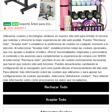
Soporte Árbol para Disc
Local
NEW
os de Pesas Resistente con Ruedas
Solo quedan 2
Universales, Diseñado para Organiz
71
$
.17
-45%
ación Conveniente y Fácil Acceso
Utilizamos cookies y tecnologías similares en nuestro sitio web para brindar el servicio
a los Discos de Pesas, Cuenta con
que solicitas y ofrecerte la mejor experiencia de sitio web posible. Puedes "Rechazar
Envío Rápido
Envío gratis
un Diseño Robusto en Forma de Árb
todo", "Aceptar todo" o establecer tu preferencia de cookies en cualquier momento a tu
ol para Sostener Múltiples Discos d
Estante para mancuernas, est
Local
e Pesas de Forma Segura
elección. Al seleccionar "Aceptar todo", estableceremos todas las cookies opcionales,
ante de almacenamiento para gimn
Solo quedan 10
que nos ayudan a analizar el tráfico, ofrecer funcionalidades mejoradas y personalizar
asio en casa, organizador de estant
110
$
.10
-59%
e de peso ajustable con ruedas y ga
el contenido y los anuncios para complementar tu experiencia de compra con SHEIN.
nchos, almacenamiento de equipo
Al seleccionar "Rechazar todo", permites el uso de cookies estrictamente necesarias
Envío gratis
de gimnasio de alta resistencia, org
que hacen que nuestro sitio web funcione. Puedes desactivarlas cambiando la
anizador de almacenamiento de ent
configuración de tu navegador, pero esto puede afectar el funcionamiento del sitio web.
renamiento para gimnasio en garaje
Para obtener más información sobre las cookies que utilizamos y para ajustar tus
configuraciones de cookies opcionales, selecciona "Administrar cookies". Para obtener
más información sobre cómo procesamos los datos que recopilamos,
Rechazar Todo
1
Ahorro de $13.96
0
Aceptar Todo
Soporte para bolígrafos con f
Local
orma de rack de sentadillas, organi
Solo quedan 5
zador de escritorio con temática de
13