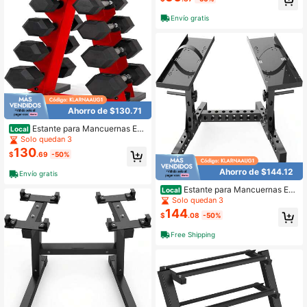
mancuernas, pesas rusas, esterillas
de yoga, pesas pesadas con ruedas
Envío gratis
para garaje...
Ahorro de $130.71
Estante para Mancuernas Est
Local
ante de Almacenamiento de Pesas
Solo quedan 3
130
$
.69
-50%
Ahorro de $144.12
Envío gratis
Estante para Mancuernas Est
Local
ante de Almacenamiento de Pesas
Solo quedan 3
Gimnasio en Casa
144
$
.08
-50%
Free Shipping