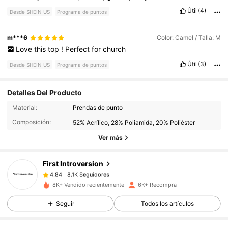
Útil
(4)
Desde SHEIN US
Programa de puntos
m***6
Color: Camel / Talla: M
Love
this
top
!
Perfect
for
church
Útil
(3)
Desde SHEIN US
Programa de puntos
Detalles Del Producto
8.1K Seguidores
4.84
Material:
Prendas de punto
Composición:
52% Acrílico, 28% Poliamida, 20% Poliéster
8.1K Seguidores
4.84
Ver más
First Introversion
8.1K Seguidores
4.84
d***e
pagó
Hace 1 día
8K+ Vendido recientemente
6K+ Recompra
Seguir
Todos los artículos
8.1K Seguidores
4.84