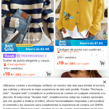
Ahorro de $7.84
#4 Más vendidos
en Amarillo Cárdigans de mujer
Ahorro de $5.98
¡Casi agotado!
Cárdigan de punto con cuello en V
y bordado de abeja para mujer, man
#4 Más vendidos
#4 Más vendidos
en Amarillo Cárdigans de mujer
en Amarillo Cárdigans de mujer
Third Introversion
ga larga, botones delanteros, top de
200+ vendidos
¡Casi agotado!
¡Casi agotado!
punto acanalado, longitud regular, c
Suéter de punto elegante y casual
#4 Más vendidos
en Amarillo Cárdigans de mujer
19
árdigan casual de otoño/invierno
cálido, a rayas verdes, cuello redon
$
.35
-29%
con cupón
¡Casi agotado!
¡Casi agotado!
do manga larga, suéter de punto par
400+ vendidos
a mujer de negocios casual para ot
19
oño
$
.91
-23%
con cupón
Utilizamos cookies y tecnologías similares en nuestro sitio web para brindar el servicio
que solicitas y ofrecerte la mejor experiencia de sitio web posible. Puedes "Rechazar
todo", "Aceptar todo" o establecer tu preferencia de cookies en cualquier momento a tu
elección. Al seleccionar "Aceptar todo", estableceremos todas las cookies opcionales,
que nos ayudan a analizar el tráfico, ofrecer funcionalidades mejoradas y personalizar
el contenido y los anuncios para complementar tu experiencia de compra con SHEIN.
Al seleccionar "Rechazar todo", permites el uso de cookies estrictamente necesarias