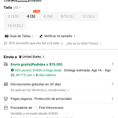
Talla
US
1 left
2
(XS)
4
(S)
6
(M)
8/10
(L)
12
(XL)
14
(XXL)
Guía de Tallas
Verificar mi tamaño
91%
encontró que era fiel a la talla
¿No es tu talla? Dinos
Envío a
United States
Envío gratis(Pedidos ≥ $15.00)
500 puntos SHEIN si llega tarde
Entrega estimada:
Ago 14 - Ago
20,
85.11% son ≤
8
días hábiles
Devoluciones gratuitas en 30 días
Se aplican los términos y condiciones
Pagos seguros · Protección de privacidad
Procedente de
First Introversion
Vendido y enviado desde SHEIN.