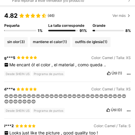
Para reportar a este vendedor y/o producto
4.82
(46)
Ver más
Pequeña
La talla corresponde
Grande
1%
91%
8%
sin olor
(3)
mantiene el calor
(1)
outfits de iglesia
(1)
g***5
Color: Camel / Talla: XS
Me
encant
ó!
el
color
,
el
material
,
como
queda
..
Útil
(1)
Desde SHEIN US
Programa de puntos
d***e
Color: Camel / Talla: XS
😍😍😍😍😍😍😍😍😍😍😍😍😍😍😍😍😍😍😍😍😍😍😍😍😍😍😍
😍😍😍😍😍😍😍
Útil
(0)
Desde SHEIN US
Programa de puntos
i***2
Color: Camel / Talla: S
Looks
just
like
the
picture
,
good
quality
too
!