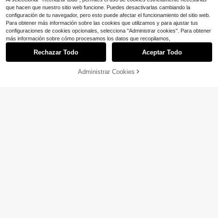
que hacen que nuestro sitio web funcione. Puedes desactivarlas cambiando la
configuración de tu navegador, pero esto puede afectar el funcionamiento del sitio web.
Para obtener más información sobre las cookies que utilizamos y para ajustar tus
configuraciones de cookies opcionales, selecciona "Administrar cookies". Para obtener
más información sobre cómo procesamos los datos que recopilamos,
6
Rechazar Todo
Aceptar Todo
Ahorro de $1.90
4
Suéter holgado casual de mujer de
Administrar Cookies
¡29% DE DESCUENTO!
AÑADIR A LA BOLSA
unicolor, cuello redondo, semi-trans
¡Casi agotado!
Ahorro de $1.90
parente, manga corta, para primave
300+ vendidos
ra/verano/otoño
Soleia
15
$
.09
-11%
con cupón
Soleia Top de mujer de manga larga
estilo bohemio perezoso de otoño c
#3 Más vendidos
en nuevo Suéteres de mujer
olor albaricoque, con hombros desc
900+ vendidos
ubiertos, diseño desgastado con de
14
shilachado y calado, para uso diari
$
.59
-12%
o, vacaciones y ropa casual