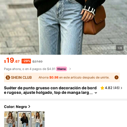
1/8
19
-29%
$
.67
$27.69
Paga ahora, o en 4 pagos de $4.91
Ahorra
$0.98
en este artículo después de unirte.
Suéter de punto grueso con decoración de bord
4.82
(
46
)
e rugoso, ajuste holgado, top de manga larg
a para otoño/invierno
Color: Negro