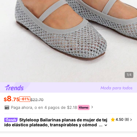
1/4
8
$
.75
-61%
$22.70
Paga ahora, o en 4 pagos de $2.18
Styleloop Bailarinas planas de mujer de tej
4.50
(
8
)
ido elástico plateado, transpirables y cómod
as, con diseño slip-on, adecuadas para vaca
ciones, con estilo bohemio