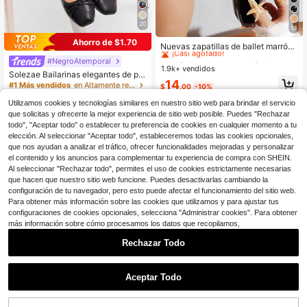
20
14
#2 Más vendidos
en Marrón Pisos De Mujer
Ahorro de $1.70
¡Casi agotado!
Nuevas zapatillas de ballet marrón
oscuro para mujer, zapatos planos c
#2 Más vendidos
#2 Más vendidos
en Marrón Pisos De Mujer
en Marrón Pisos De Mujer
#NegroAtemporal
on punta cuadrada y lazo de maripo
1.9k+ vendidos
¡Casi agotado!
¡Casi agotado!
Solezae Bailarinas elegantes de pu
sa, mocasines versátiles de moda c
#2 Más vendidos
en Marrón Pisos De Mujer
14
nta redonda para mujer con detalle
on suela blanda para todas las esta
#1 Más vendidos
en Altamente recomprado Pisos De Mujer
$
.00
-10%
de lazo
¡Casi agotado!
ciones, zapatos de mujer de ajuste
1.8k+ vendidos
Utilizamos cookies y tecnologías similares en nuestro sitio web para brindar el servicio
ancho
15
que solicitas y ofrecerte la mejor experiencia de sitio web posible. Puedes "Rechazar
$
.10
-10%
todo", "Aceptar todo" o establecer tu preferencia de cookies en cualquier momento a tu
elección. Al seleccionar "Aceptar todo", estableceremos todas las cookies opcionales,
que nos ayudan a analizar el tráfico, ofrecer funcionalidades mejoradas y personalizar
el contenido y los anuncios para complementar tu experiencia de compra con SHEIN.
Al seleccionar "Rechazar todo", permites el uso de cookies estrictamente necesarias
que hacen que nuestro sitio web funcione. Puedes desactivarlas cambiando la
configuración de tu navegador, pero esto puede afectar el funcionamiento del sitio web.
Para obtener más información sobre las cookies que utilizamos y para ajustar tus
configuraciones de cookies opcionales, selecciona "Administrar cookies". Para obtener
más información sobre cómo procesamos los datos que recopilamos,
Rechazar Todo
Aceptar Todo