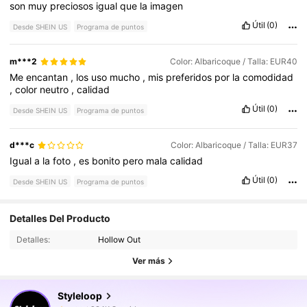
son
muy
preciosos
igual
que
la
imagen
Útil
(0)
Desde SHEIN US
Programa de puntos
m***2
Color: Albaricoque / Talla: EUR40
Me
encantan
,
los
uso
mucho
,
mis
preferidos
por
la
comodidad
,
color
neutro
,
calidad
Útil
(0)
Desde SHEIN US
Programa de puntos
d***c
Color: Albaricoque / Talla: EUR37
Igual
a
la
foto
,
es
bonito
pero
mala
calidad
Útil
(0)
Desde SHEIN US
Programa de puntos
234K Seguidores
4.90
Detalles Del Producto
Detalles:
Hollow Out
234K Seguidores
4.90
Ver más
Styleloop
234K Seguidores
4.90