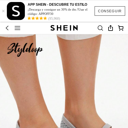
APP SHEIN - DESCUBRE TU ESTILO
×
¡Descarga y consigue un 30% de dto.!Usar el
CONSEGUIR
código: APPOFF30
(95,960)