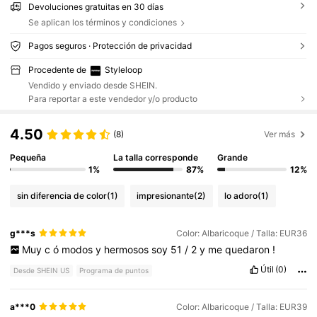
Devoluciones gratuitas en 30 días
Se aplican los términos y condiciones
Pagos seguros · Protección de privacidad
Procedente de
Styleloop
Vendido y enviado desde SHEIN.
Para reportar a este vendedor y/o producto
4.50
(8)
Ver más
Pequeña
La talla corresponde
Grande
1%
87%
12%
sin diferencia de color
(1)
impresionante
(2)
lo adoro
(1)
g***s
Color: Albaricoque / Talla: EUR36
Muy
c
ó
modos
y
hermosos
soy
51
/
2
y
me
quedaron
!
Útil
(0)
Desde SHEIN US
Programa de puntos
a***0
Color: Albaricoque / Talla: EUR39