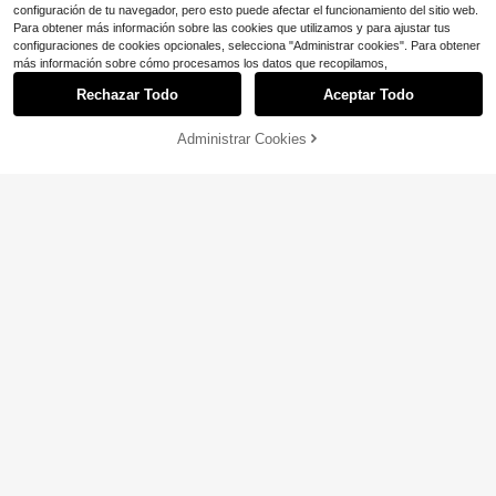
configuración de tu navegador, pero esto puede afectar el funcionamiento del sitio web.
Para obtener más información sobre las cookies que utilizamos y para ajustar tus
configuraciones de cookies opcionales, selecciona "Administrar cookies". Para obtener
Mostrar artículos similares con stock
Ver todo
más información sobre cómo procesamos los datos que recopilamos,
Rechazar Todo
Aceptar Todo
Lo sentimos, este producto está agotado.
Pantuflas de mujer con forro
Local
de felpa: espuma viscoelástica y su
Administrar Cookies
AGOTADO
#1 Más vendidos
en Diamante de imitación Botas de moda para mujer
ela gruesa para otoño e invierno.
200+ vendidos
7
$
.30
-48%
Sunseeker women's shoes
1 par de botas de tobillo con
Local
plataforma, de malla y parches, con
#1 Más vendidos
en Borgoña Botas de moda para mujer
tacones gruesos, punta abierta y ci
500+ vendidos
(100+)
erre de cordones, adecuadas para t
28
odas las estaciones, sexy, para muj
$
.30
-25%
er en otoño/invierno