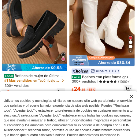
Ahorro de $10.75
Botas largas casuales de cuero mar
rón con tacón bajo y pliegues, estilo
#2 Más vendidos
en 20%-30% de descuento Botas de media caña para m
de moda para mujer otoño/invierno
7
800+ vendidos
(1000+)
2025. Ideal para usar con shorts, co
#2 Más vendidos
en Gris Botas de moda para mujer
35
rsé y botas vaqueras
¡Casi agotado!
$
.45
-23%
Ahorro de $30.34
#2 Más vendidos
#2 Más vendidos
en Gris Botas de moda para mujer
en Gris Botas de moda para mujer
Ahorro de $9.58
allpairs-BTG
¡Casi agotado!
¡Casi agotado!
500+ vendidos
(1000+)
Botines de mujer de última m
31
Local
#2 Más vendidos
en Gris Botas de moda para mujer
Botines con plataforma grues
Local
$
.20
-25%
oda, estilo casual, suela antidesliza
#1 Más vendidos
en Tacón bajo Botas de moda para mujer
a para mujer, con tacón alto de bloq
300+ vendidos
(1000+)
¡Casi agotado!
$25.58
con cupón
nte y resistente al desgaste, aptos
ue, punta cuadrada, livianos y cóm
300+ vendidos
24
para uso diario, diseño sin cordone
ROMWE
odos para fiestas y vestidos
$
.56
-55%
8
s, estilo versátil.
$
.42
-53%
Envío Rápido
Utilizamos cookies y tecnologías similares en nuestro sitio web para brindar el servicio
que solicitas y ofrecerte la mejor experiencia de sitio web posible. Puedes "Rechazar
todo", "Aceptar todo" o establecer tu preferencia de cookies en cualquier momento a tu
elección. Al seleccionar "Aceptar todo", estableceremos todas las cookies opcionales,
que nos ayudan a analizar el tráfico, ofrecer funcionalidades mejoradas y personalizar
el contenido y los anuncios para complementar tu experiencia de compra con SHEIN.
Al seleccionar "Rechazar todo", permites el uso de cookies estrictamente necesarias
que hacen que nuestro sitio web funcione. Puedes desactivarlas cambiando la