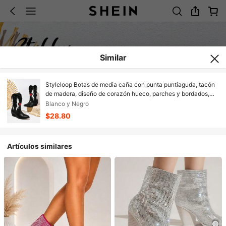
Similar
Styleloop Botas de media caña con punta puntiaguda, tacón
de madera, diseño de corazón hueco, parches y bordados,
adecuadas para festivales de música, Halloween, Navidad y
Blanco y Negro
fiestas
$28.80
Artículos similares