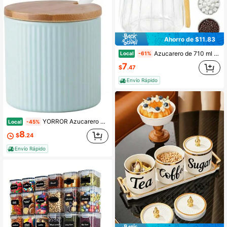
Ahorro de $11.83
Azucarero de 710 ml con tapa y cuchara de bambú, tarros de especias de vidrio grandes para decoración de cafetería, tarro de azúcar de vidrio para granos de café, bote de café para decoración de cocina, tarros para avena nocturna, almacenamiento de té a granel, tarros de especias para encimera, recipientes para almacenar alimentos, accesorios de decoración esenciales para el hogar
Local
-61%
7
$
.47
Envío Rápido
YORROR Azucarero de cerámica de 300ml, Salero de porcelana, Tarro de condimentos, Recipiente de especias con tapas de bambú, Cuchara de porcelana, Tarro de especias, Recipiente de condimentos para la cocina del hogar (Verde)
Local
-45%
8
$
.24
Envío Rápido