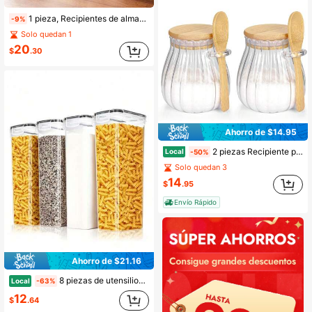
1 pieza, Recipientes de almacenamiento de alimentos de cerámica con tapas de madera, tarros para mostrador de cocina, tarros de alimentos de cerámica con tapa de madera hermética, recipiente de almacenamiento para cocina, café, harina, azúcar, especias, té, azúcar, utensilios de cocina, artículos talla grande baratos, regalo de Navidad de 28.7 onzas
-9%
Solo quedan 1
20
$
.30
Ahorro de $14.95
2 piezas Recipiente para azúcar con tapa y cuchara de bambú, Tarro de vidrio para azúcar de 15 onzas para accesorios de barra de café, Canister de café, Decoración de cocina, Regalo de inauguración de la casa, Navidad, Diseño rellenable
Local
-50%
Solo quedan 3
14
$
.95
Envío Rápido
Ahorro de $21.16
8 piezas de utensilios de cocina, cajas de pasta selladas con TAPAS, etiquetas y marcas - Contenedores versátiles para pasta, alimentos secos, harina y azúcar - Organizador y almacenamiento de cocina, apto para lavavajillas, regalos de Navidad para mujeres, almacén local, tocador
Local
-63%
12
$
.64