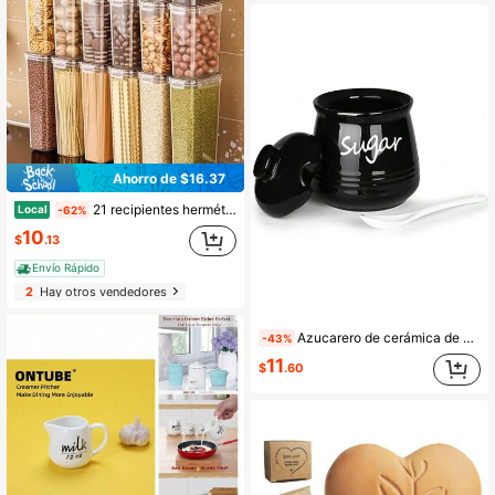
Ahorro de $16.37
21 recipientes herméticos para almacenar alimentos con etiquetas para harina, azúcar, sal, pimienta, cereales, té, frutos secos y granos de café. Frascos para condimentos y tanques de aceite. Mantén los alimentos frescos y organizados. Almacén local. Accesorios y aparatos de cocina.
Local
-62%
10
$
.13
Envío Rápido
2
Hay otros vendedores
Azucarero de cerámica de 12 oz con tapa y cuchara (Negro) | 12 oz, Cerámica, Tapa & Cuchara, Dispensador de azúcar, Encimera
-43%
11
$
.60