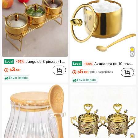
Juego de 3 piezas (1 cuchara, 1 tazón, 1 tapa de vidrio) Tarros de almacenamiento de especias de acero inoxidable dorado con 1 cuchara, 1 tazón, 1 tapa de vidrio, aptos para lavavajillas, boca ancha, multiusos para condimentos, crema, dispensador de azúcar,ideal para la organización de la cocina y la barra de café
Local
-55%
Azucarera de 10 onzas con tapa y cuchara, recipiente de azúcar dorado con cuchara para barra de café, accesorios de cocina para condimentar azúcar, sal, granos de café
Local
-68%
3
$
.50
5
$
.80
100+ vendidos
Envío Rápido
Envío Rápido