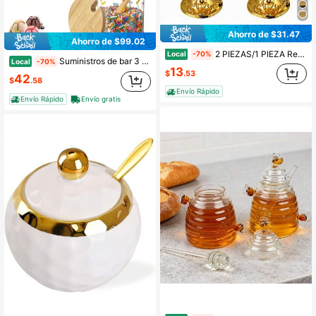
Ahorro de $31.47
Ahorro de $99.02
2 PIEZAS/1 PIEZA Recipientes de vidrio para condimentos, tazón de azúcar de vidrio con tapa y cuchara, frasco contenedor de azúcar, olla para condimentos, salero y pimentero para cocina, barra de café y restaurante
Local
-70%
Suministros de bar 3 piezas Frascos de vidrio de 10 onzas con tapas y cucharas Recipiente de vidrio para condimentos, dulces y galletas de azúcar de verano Accesorios para fiestas
Local
-70%
13
$
.53
42
$
.58
Envío Rápido
Envío Rápido
Envío gratis