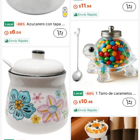
11
$
.94
Envío Rápido
Azucarero con tapa y cuchara, recipiente de azúcar de acero inoxidable de 10oz, accesorios de almacenamiento de cocina para barra de café, sal, caramelos, té y granos de café
Local
-69%
6
$
.04
Envío Rápido
1 Tarro de caramelos con forma de tortuga (con una cuchara con forma de gato), frasco de galletas de vidrio reutilizable con tapa sellada, recipiente para aperitivos de mascotas con forma de animal lindo, tarro de café, recipiente decorativo de almacenamiento de cocina
Local
-60%
10
$
.48
Envío Rápido