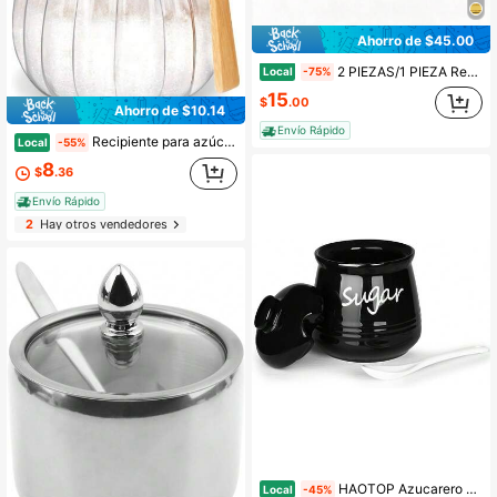
Ahorro de $45.00
2 PIEZAS/1 PIEZA Recipientes de vidrio para condimentos, tazón de azúcar de vidrio con tapa y cuchara, frasco contenedor de azúcar, olla para condimentos, soporte para sal y pimienta para cocina, barra de café, restaurante
Local
-75%
15
$
.00
Ahorro de $10.14
Envío Rápido
Recipiente para azúcar de 15 onzas con tapa y cuchara de bambú, tarro de vidrio para azúcar para accesorios de barra de café, canister de café, decoración de cocina
Local
-55%
8
$
.36
Envío Rápido
2
Hay otros vendedores
HAOTOP Azucarero de 12 onzas con tapa y cuchara, tarro de azúcar de cerámica, dispensador de azúcar, recipiente de azúcar, accesorios de barra de café, tarros de cocina para mostrador, negro
Local
-45%