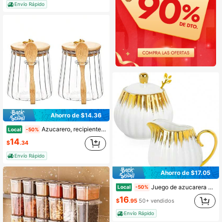
Envío Rápido
Ahorro de $14.36
Azucarero, recipiente para azúcar de 25.36 onzas fluidas, tarro de vidrio hermético para almacenamiento de alimentos, con tapa y cuchara, tarro para caramelos, accesorios para barra de café, almacenamiento de granos, polvo (cónico)
Local
-50%
14
$
.34
Envío Rápido
Ahorro de $17.05
Juego de azucarera y lechera de cerámica, jarra de crema, recipiente para azúcar con tapa y cuchara, recipiente para azúcar y crema para barra de café, juegos de café para servir
Local
-50%
16
$
.95
50+ vendidos
Envío Rápido