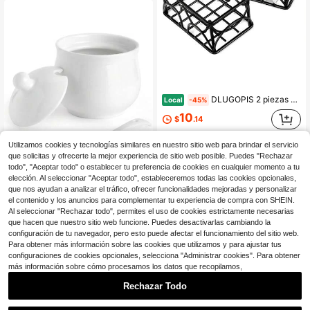
DLUGOPIS 2 piezas Soporte de metal negro para sobres de azúcar Organizador de bolsas de té Soporte para azucarera Contenedor pequeño de azúcar Soporte para crema de café Organizador de bolsas de té
Local
-45%
10
$
.14
Envío Rápido
Utilizamos cookies y tecnologías similares en nuestro sitio web para brindar el servicio
que solicitas y ofrecerte la mejor experiencia de sitio web posible. Puedes "Rechazar
todo", "Aceptar todo" o establecer tu preferencia de cookies en cualquier momento a tu
elección. Al seleccionar "Aceptar todo", estableceremos todas las cookies opcionales,
que nos ayudan a analizar el tráfico, ofrecer funcionalidades mejoradas y personalizar
el contenido y los anuncios para complementar tu experiencia de compra con SHEIN.
Azucarero de cerámica Swetwiny con tapa y cuchara, tarro de almacenamiento de sal de porcelana, recipiente de condimentos blanco para el hogar y la cocina, 7 onzas (Blanco)
Local
-46%
Al seleccionar "Rechazar todo", permites el uso de cookies estrictamente necesarias
que hacen que nuestro sitio web funcione. Puedes desactivarlas cambiando la
9
$
.00
configuración de tu navegador, pero esto puede afectar el funcionamiento del sitio web.
Para obtener más información sobre las cookies que utilizamos y para ajustar tus
Envío Rápido
configuraciones de cookies opcionales, selecciona "Administrar cookies". Para obtener
más información sobre cómo procesamos los datos que recopilamos,
Rechazar Todo
1