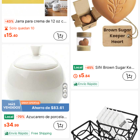
Jarra para crema de 12 oz con asa, jarra para crema, asa, fácil de verter, sin goteo, apta para microondas, lavavajillas, duradera, elegante, compacta, fácil de limpiar
-43%
Solo quedan 10
15
$
.40
Sifri Brown Sugar Keeper U2013 Suavizante de arcilla de terracota 3D, contenedor de humedad único para elementos esenciales de repostería como galletas, malvaviscos, hierbas (1, corazón)
Local
-45%
5
$
.84
Envío Rápido
Ahorro de $83.61
Azucarero de porcelana blanca pura con tapa, recipiente para sal de 14 onzas para la cocina o el restaurante
Local
-70%
34
$
.99
Envío Rápido
Free Shipping