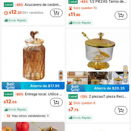
1/2 PIEZAS Tarros de vidrio borosilicato de alta calidad de 480ml/16.23oz con diseño de panal, con tapa y barra agitadora, contenedores transparentes para almacenamiento de miel, adecuados para el hogar, bodas, fiestas y uso en la cocina.
Local
-43%
Azucarero de cerámica con tapa y cuchara, tazón de sal con diseño de golf de porcelana, caja de especias moderna, frasco para condimentos para el hogar, la cocina y la cafetería - Blanco
Local
-45%
Solo quedan 10
12
$
.32
50+ vendidos
11
$
.90
Envío Rápido
Envío Rápido
6
Ahorro de $17.95
Ahorro de $20.35
Entrega local. Utilice este juego de 3 recipientes sellados para latas 2198 02-473402 con tapa abatible en forma de corazón y cierre hermético para mantener la harina de azúcar fresca y crujiente durante más tiempo. Ideal para organizar especias, granos y refrescos. Este recipiente cilíndrico reutilizable es perfecto para organizar la cocina. Es versátil, apto para lavavajillas y no requiere electricidad, lo que lo convierte en un elemento esencial para almacenar alimentos y hornear.
Local
-60%
2 piezas/1 pieza Recipientes de cristal para condimentos, tazón de azúcar de cristal con tapa y cuchara, tarro contenedor de azúcar, recipiente para condimentos, salero y pimentero para cocina, cafetería y restaurante
Local
-72%
12
$
.05
Solo quedan 6
7
Envío Rápido
$
.75
12
Hay otros vendedores
Envío Rápido