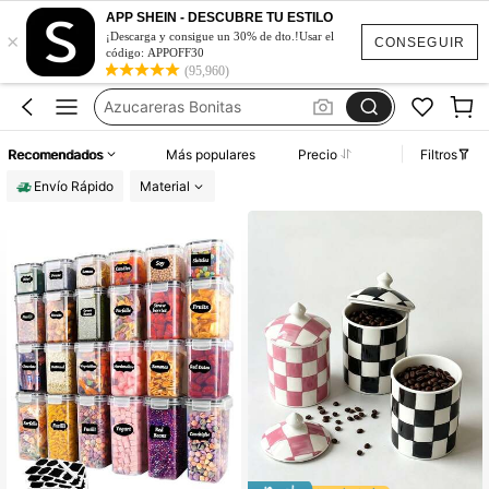
Hogar
APP SHEIN - DESCUBRE TU ESTILO
×
Azucarera Para Café
¡Descarga y consigue un 30% de dto.!Usar el
CONSEGUIR
código: APPOFF30
Cocina
(95,960)
Azucareras Bonitas
Recipiente Para Azúcar
Recomendados
Más populares
Precio
Filtros
Hogar
Envío Rápido
Material
Azucarera Para Café