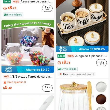
Azucarero de cerámica MaoYaMao con tapa y cuchara, recipiente y soporte para azúcar para barra de café, hogar y cocina de 12 onzas
Local
-45%
8
$
.72
Envío Rápido
Ahorro de $20.25
Juego de 4 piezas (1 bandeja, 3 tarros) Tarros de almacenamiento herméticos de plástico multiusos para cereales, dulces, galletas y pan en la sala de estar, el comedor y la cocina. Adecuado para exteriores, bodas, fiestas, regalos, cumpleaños y decoración del hogar.
Local
-68%
9
$
.75
Envío Rápido
Ahorro de $0.32
2
Hay otros vendedores
1/3/5 piezas Tarros de caramelo hexagonales con tapas - Recipientes de almacenamiento de plástico transparente, apropiados para aperitivos, galletas, alimento para perros y paquetes de café - Opción perfecta para la organización de la cocina
-6%
Solo quedan 3
5
$
.42