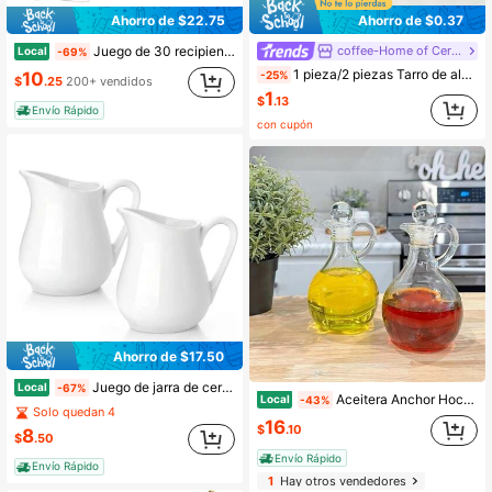
Ahorro de $22.75
Ahorro de $0.37
coffee-Home of Ceramics
Juego de 30 recipientes herméticos grandes con tapa para almacenar alimentos, a prueba de fugas y que mantienen los alimentos secos. Ideal para cocina, refrigerador y despensa de autocaravanas, cereales, espaguetis, harina y azúcar. Apto para lavavajillas. Sin pilas.
Local
-69%
1 pieza/2 piezas Tarro de almacenamiento de cerámica con estampado de cuadros vintage clásico, Tarro de cerámica cilíndrico recto de uso múltiple con tapa, Tarro de cerámica hermético redondo, Recipiente para granos de café, Adecuado para especias de cocina, café, granos, caramelos, galletas, decoración de mesa de cocina en el hogar
-25%
10
$
.25
200+ vendidos
1
$
.13
Envío Rápido
con cupón
Ahorro de $17.50
Juego de jarra de cerámica para crema, 120 ml (4 oz) para crema, café, leche, té, aderezos, porcelana fina, jarra pequeña blanca para leche con asa para salsas, ensaladas, café, leche, dispensador de jarabe de arce de cerámica, apto para microondas y congelador.
Local
-67%
Aceitera Anchor Hocking 980R Presence con tapón
Local
-43%
Solo quedan 4
16
$
.10
8
$
.50
Envío Rápido
Envío Rápido
1
Hay otros vendedores