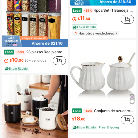
Ahorro de $18.60
4pcs/Set (1 Bandeja, 3 Frascos) Frascos de Almacenamiento Herméticos Multiusos de Plástico para Cereales, Caramelos, Galletas, Pan en Sala de Estar, Comedor, Cocina. Adecuado para Exterior, Boda, Fiesta, Regalo, Decoración del Hogar de Cumpleaños
Local
-61%
11
$
.80
Envío Rápido
1
Hay otros vendedores
Ahorro de $21.10
28 piezas Recipiente para almacenamiento de alimentos con tapa, lata de alimentos transparente, caja sellada a prueba de humedad para mantener fresco, adecuado para granos, arroz, pasta, té, nueces y granos de café, recipiente de almacenamiento de alimentos de plástico, artículos para la cocina del hogar
Local
-68%
10
$
.00
80+ vendidos
Envío Rápido
Conjunto de azucarera y lechera de cerámica real Sweejar, set de 3 piezas con jarra de crema, azucarera, azucarera con tapa y cuchara, juego de servir café, regalo de boda
Local
-42%
18
$
.60
Envío Rápido
Free Shipping