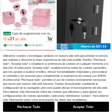
Caja de sugerencias con ranu
Local
ra y cerradura y 50 hojas de sugere
31
$
.32
-71%
ncias montada en la pared caja de
comentarios y donaciones con cerr
Envío Rápido
Envío gratis
Ahorro de $51.53
adura de acero
OUKANING Caja de donacion
Local
Utilizamos cookies y tecnologías similares en nuestro sitio web para brindar el servicio
es y recolección de caridad de acríl
31
$
.57
-62%
ico, caja de votación de acrílico per
que solicitas y ofrecerte la mejor experiencia de sitio web posible. Puedes "Rechazar
sonalizada con cerradura, caja de d
todo", "Aceptar todo" o establecer tu preferencia de cookies en cualquier momento a tu
Envío Rápido
Envío gratis
inero de acrílico negro
elección. Al seleccionar "Aceptar todo", estableceremos todas las cookies opcionales,
que nos ayudan a analizar el tráfico, ofrecer funcionalidades mejoradas y personalizar
el contenido y los anuncios para complementar tu experiencia de compra con SHEIN.
Al seleccionar "Rechazar todo", permites el uso de cookies estrictamente necesarias
que hacen que nuestro sitio web funcione. Puedes desactivarlas cambiando la
configuración de tu navegador, pero esto puede afectar el funcionamiento del sitio web.
Para obtener más información sobre las cookies que utilizamos y para ajustar tus
configuraciones de cookies opcionales, selecciona "Administrar cookies". Para obtener
1
más información sobre cómo procesamos los datos que recopilamos,
Ahorro de $176.00
0
Rechazar Todo
Aceptar Todo
Caja de sugerencias de metal
Local
con cerradura y ranura, caja de dep