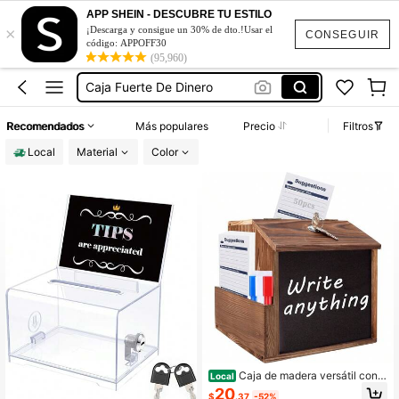
Botes Para Tips
APP SHEIN - DESCUBRE TU ESTILO
×
Bote Para Propinas
¡Descarga y consigue un 30% de dto.!Usar el
CONSEGUIR
código: APPOFF30
Caja Fuerte De Dinero
(95,960)
Caja Para Propinas
Bote Para Tips
Recomendados
Más populares
Precio
Filtros
Botes Para Tips
Local
Material
Color
Bote Para Propinas
Caja de madera versátil con c
Local
erradura, pizarra y ranura - Caja mu
20
$
.37
-52%