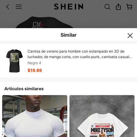
Similar
Camisa de verano para hombre con estampado en 3D de
luchador, de manga corta, con cuello punk, camiseta casual
de estilo urbano, deportiva y de hip-hop
Negro 4
$19.89
Artículos similares