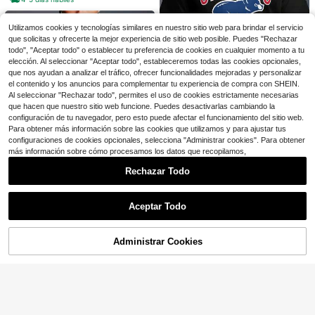
io, ropa urbana, deportes, fitness, at
HOPLYNN Paquete de 4 suda
Local
uendo, textura suave y cómoda par
deras con capucha estilo novio par
300+ vendidos
a primavera/verano/otoño
Utilizamos cookies y tecnologías similares en nuestro sitio web para brindar el servicio
a hombre con protección solar UPF
20
$
.60
-55%
que solicitas y ofrecerte la mejor experiencia de sitio web posible. Puedes "Rechazar
50+, manga larga, con protección U
V y SPF, ideales para usar con mas
todo", "Aceptar todo" o establecer tu preferencia de cookies en cualquier momento a tu
carilla, pesca y como prenda ligera.
elección. Al seleccionar "Aceptar todo", estableceremos todas las cookies opcionales,
que nos ayudan a analizar el tráfico, ofrecer funcionalidades mejoradas y personalizar
el contenido y los anuncios para complementar tu experiencia de compra con SHEIN.
Al seleccionar "Rechazar todo", permites el uso de cookies estrictamente necesarias
que hacen que nuestro sitio web funcione. Puedes desactivarlas cambiando la
Ahorro de $8.36
configuración de tu navegador, pero esto puede afectar el funcionamiento del sitio web.
Para obtener más información sobre las cookies que utilizamos y para ajustar tus
This men's Chicago Cubs T-s
Local
configuraciones de cookies opcionales, selecciona "Administrar cookies". Para obtener
hirt is suitable for everyday wear a
7
$
.42
-53%
nd outdoor activities, making it a m
más información sobre cómo procesamos los datos que recopilamos,
ust-have item for summer. 3_3_bg1_
4-5 días hábiles
Rechazar Todo
t1 (2)
Mostrar artículos similares con stock
Ver todo
Camiseta con estampado de l
Local
Aceptar Todo
eón, camiseta de hombre talla gran
Lo sentimos, este producto está agotado.
#7 Más vendidos
en nuevo Camisetas y tops deportivos para hombre
Esta camiseta de hombre de l
Local
de, camiseta gráfica simple, casual
100+ vendidos
os Cleveland Browns es adecuada
7
y versátil, camiseta blanca simple,
$
.57
-55%
para el uso diario y actividades al a
4
Administrar Cookies
AGOTADO
algodón puro, camiseta de verano T
$
.25
-43%
ire libre, y es un artículo imprescind
Ahorro de $24.25
ALLA GRANDE
4-5 días hábiles
ible para el verano.
5 paquetes de camisetas de
Local
manga larga para hombre para hac
400+ vendidos
er ejercicio, de secado rápido y tran
16
$
.53
-59%
spirables, camisetas de manga larg
a con protección solar