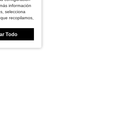
 más información
es, selecciona
 que recopilamos,
ar Todo