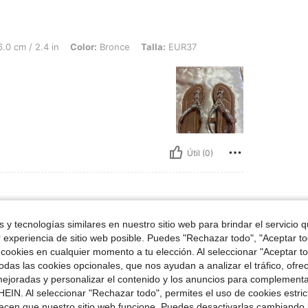
4 in, Color: Bronce, Talla: EUR37
.0 cm / 2.4 in
Color:
Bronce
Talla:
EUR37
Útil (0)
 y tecnologías similares en nuestro sitio web para brindar el servicio qu
 EUR39
no
Talla:
EUR39
r experiencia de sitio web posible. Puedes "Rechazar todo", "Aceptar t
 cookies en cualquier momento a tu elección. Al seleccionar "Aceptar to
das las cookies opcionales, que nos ayudan a analizar el tráfico, ofre
ejoradas y personalizar el contenido y los anuncios para complementa
EIN. Al seleccionar "Rechazar todo", permites el uso de cookies estri
acen que nuestro sitio web funcione. Puedes desactivarlas cambiando 