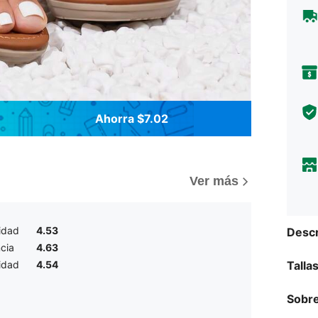
Ahorra $7.02
Ver más
idad
4.53
Descr
cia
4.63
Talla
lidad
4.54
Sobre