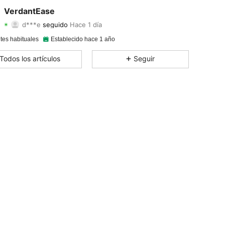
4.91
30
1.9K
VerdantEase
d***e
seguido
Hace 1 día
4.91
30
1.9K
Calificación
Artículos
Seguidores
tes habituales
Establecido hace 1 año
4.91
30
1.9K
Todos los artículos
Seguir
4.91
30
1.9K
4.91
30
1.9K
4.91
30
1.9K
4.91
30
1.9K
4.91
30
1.9K