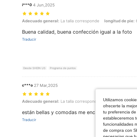
i***0
4 Jun,2025
Adecuado general: La talla corresponde, longitud de pie: 6.0 cm / 2.
Adecuado general:
La talla corresponde
longitud de pie:
6
Buena calidad, buena confección igual a la foto
Traducir
Desde SHEIN US
Programa de puntos
c***o
27 Mar,2025
Utilizamos cookies
Adecuado general: La talla corresponde, Color: Azul Marino, Talla:
Adecuado general:
La talla corresponde
Color:
Azul Mari
ofrecerte la mejo
están bellas y comodas me encantan
tu preferencia de
estableceremos to
Traducir
funcionalidades m
de compra con SH
necesarias que h