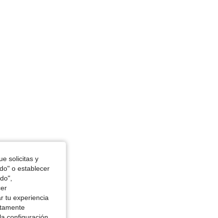
e solicitas y
odo" o establecer
do",
cer
r tu experiencia
ctamente
la configuración