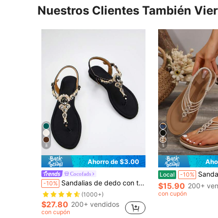
Nuestros Clientes También Vie
8
5
Ahorro de $3.00
Aho
Sandalias de dedo estilo boho en beige para primavera y 
Cocofads
Local
-10%
Sandalias de dedo con tira de tobillo y decoración de rhinestones para mujer, sandalias planas glamorosas de verano para el Día de San Valentín, chanclas
-10%
$15.90
200+ ven
con cupón
(1000+)
$27.80
200+ vendidos
con cupón