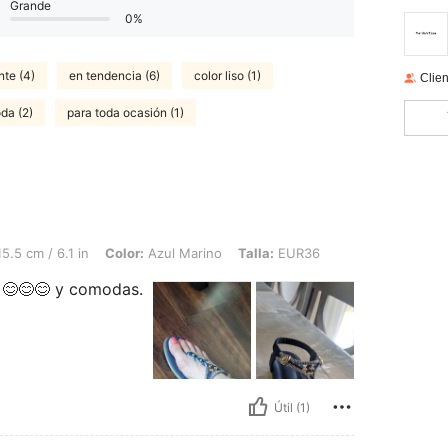
Grande
0%
nte (4)
en tendencia (6)
color liso (1)
Clien
oda (2)
para toda ocasión (1)
1 in, Color: Azul Marino, Talla: EUR36
5.5 cm / 6.1 in
Color:
Azul Marino
Talla:
EUR36
😊😊😊 y comodas.
Útil (1)