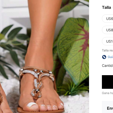
Talla
US6
US8
US1
Talla re
Guí
Cantid
Gana h
Env