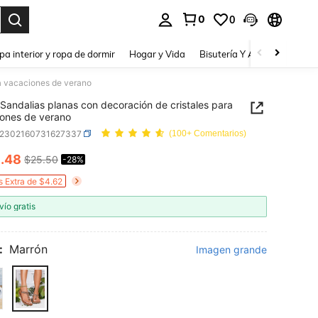
0
0
a. Press Enter to select.
pa interior y ropa de dormir
Hogar y Vida
Bisutería Y Accesorios
Be
ra vacaciones de verano
Sandalias planas con decoración de cristales para
ones de verano
x2302160731627337
(100+ Comentarios)
8
.48
$25.50
-28%
ICE AND AVAILABILITY
s Extra de $4.62
vío gratis
:
Marrón
Imagen grande