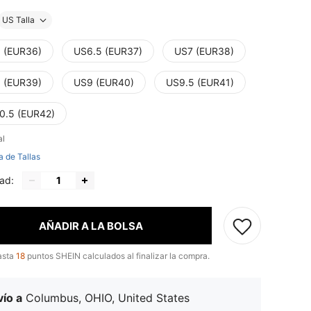
US Talla
 (EUR36)
US6.5 (EUR37)
US7 (EUR38)
 (EUR39)
US9 (EUR40)
US9.5 (EUR41)
0.5 (EUR42)
al
a de Tallas
ad:
AÑADIR A LA BOLSA
asta
18
puntos SHEIN calculados al finalizar la compra.
ío a
Columbus, OHIO, United States