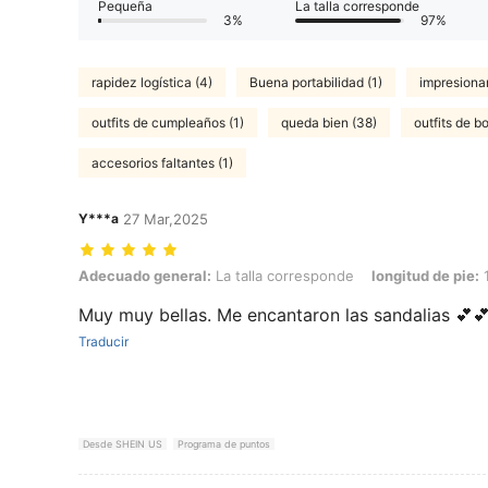
Pequeña
La talla corresponde
3%
97%
rapidez logística (4)
Buena portabilidad (1)
impresiona
outfits de cumpleaños (1)
queda bien (38)
outfits de b
accesorios faltantes (1)
Y***a
27 Mar,2025
Adecuado general: La talla corresponde, longitud de pie: 15.5 cm / 6.
Adecuado general:
La talla corresponde
longitud de pie:
1
Muy muy bellas. Me encantaron las sandalias 💕
Traducir
Desde SHEIN US
Programa de puntos