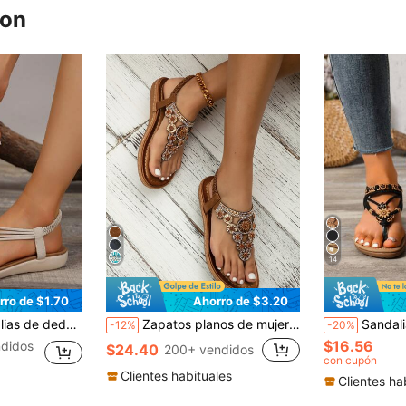
ron
14
rro de $1.70
Ahorro de $3.20
verano 2024, sandalias de mujer con suela blanda, diseño vintage trenzado con cuentas y punta abierta
Zapatos planos de mujer talla grande con calados y strass, estilo bohemio, cómodos para el verano, casuales
Sandalias planas con lazo en el dedo y cuentas flora
-12%
-20%
$16.56
didos
$24.40
200+ vendidos
con cupón
Clientes habituales
Clientes ha