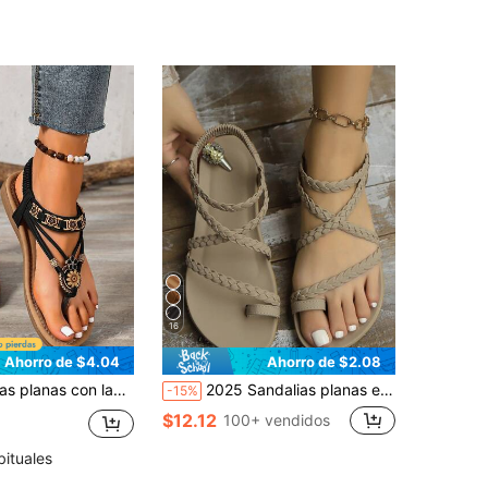
16
Ahorro de $4.04
Ahorro de $2.08
les de estilo bohemio 2026, zapatos romanos de playa con cordones vintage para mujer, chanclas, zapatos de verano
2025 Sandalias planas elegantes y cómodas para la playa y el casual para mujer, talla grande, color caqui, zapatos de verano, chanclas
-15%
$12.12
100+ vendidos
bituales