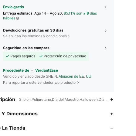
Envío gratis
Entrega estimada:
Ago 14 - Ago 20,
85.11% son ≤
8
días
hábiles
Devoluciones gratuitas en 30 días
Se aplican los términos y condiciones
Seguridad en las compras
Pagos seguros
Protección de privacidad
Procedente de
VerdantEase
Vendido y enviado desde SHEIN.
Almacén de EE. UU.
Para reportar a este vendedor y/o producto
ipción
Slip on,Poliuretano,Día del Maestro,Halloween,Día de Acción de Gra
4.91
30
1.9K
s Y Dimensiones
4.91
30
1.9K
 La Tienda